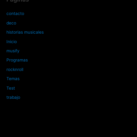
contacto
deco
historias musicales
Inicio
musify
Programas
rocknroll
Temas
Test
trabajo