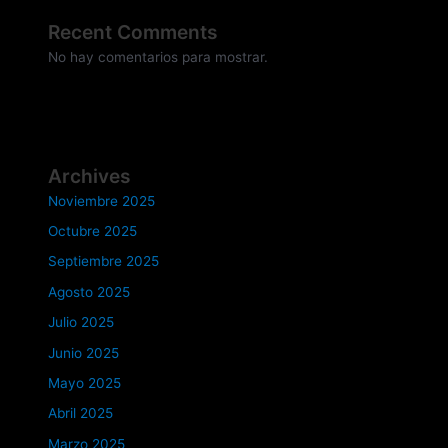
Recent Comments
No hay comentarios para mostrar.
Archives
Noviembre 2025
Octubre 2025
Septiembre 2025
Agosto 2025
Julio 2025
Junio 2025
Mayo 2025
Abril 2025
Marzo 2025