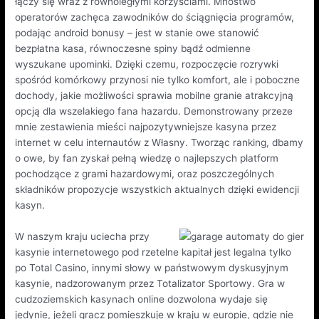
łączy się wraz z równoległymi korzyściami. Mnóstwo
operatorów zachęca zawodników do ściągnięcia programów,
podając android bonusy – jest w stanie owe stanowić
bezpłatna kasa, równoczesne spiny bądź odmienne
wyszukane upominki. Dzięki czemu, rozpoczęcie rozrywki
spośród komórkowy przynosi nie tylko komfort, ale i poboczne
dochody, jakie możliwości sprawia mobilne granie atrakcyjną
opcją dla wszelakiego fana hazardu. Demonstrowany przeze
mnie zestawienia mieści najpozytywniejsze kasyna przez
internet w celu internautów z Własny. Tworząc ranking, dbamy
o owe, by fan zyskał pełną wiedzę o najlepszych platform
pochodzące z grami hazardowymi, oraz poszczególnych
składników propozycje wszystkich aktualnych dzięki ewidencji
kasyn.
W naszym kraju uciecha przy
kasynie internetowego pod rzetelne kapitał jest legalna tylko
po Total Casino, innymi słowy w państwowym dyskusyjnym
kasynie, nadzorowanym przez Totalizator Sportowy. Gra w
cudzoziemskich kasynach online dozwolona wydaje się
jedynie, jeżeli gracz pomieszkuje w kraju w europie, gdzie nie