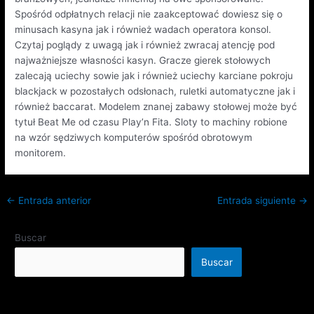
Spośród odpłatnych relacji nie zaakceptować dowiesz się o
minusach kasyna jak i również wadach operatora konsol.
Czytaj poglądy z uwagą jak i również zwracaj atencję pod
najważniejsze własności kasyn. Gracze gierek stołowych
zalecają uciechy sowie jak i również uciechy karciane pokroju
blackjack w pozostałych odsłonach, ruletki automatyczne jak i
również baccarat. Modelem znanej zabawy stołowej może być
tytuł Beat Me od czasu Play’n Fita. Sloty to machiny robione
na wzór sędziwych komputerów spośród obrotowym
monitorem.
←
Entrada anterior
Entrada siguiente
→
Buscar
Buscar