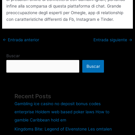
infine alla scomparsa di questa piattaforma di chat. Grande
preoccupazione degli esperti per Omegle, app di relationship
con caratteristiche differenti da Fb, Instagram e Tinder.
←
Entrada anterior
Entrada siguiente
→
Buscar
Buscar
Recent Posts
Gambling ice casino no deposit bonus codes
enterprise Holdem web based poker laws How to
gamble Caribbean hold em
Kingdoms Bite: Legend of Elvenstone Les omtalen