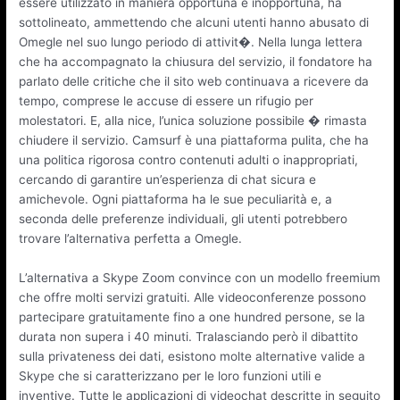
essere utilizzato in maniera opportuna e inopportuna, ha
sottolineato, ammettendo che alcuni utenti hanno abusato di
Omegle nel suo lungo periodo di attivit�. Nella lunga lettera
che ha accompagnato la chiusura del servizio, il fondatore ha
parlato delle critiche che il sito web continuava a ricevere da
tempo, comprese le accuse di essere un rifugio per
molestatori. E, alla nice, l’unica soluzione possibile � rimasta
chiudere il servizio. Camsurf è una piattaforma pulita, che ha
una politica rigorosa contro contenuti adulti o inappropriati,
cercando di garantire un’esperienza di chat sicura e
amichevole. Ogni piattaforma ha le sue peculiarità e, a
seconda delle preferenze individuali, gli utenti potrebbero
trovare l’alternativa perfetta a Omegle.
L’alternativa a Skype Zoom convince con un modello freemium
che offre molti servizi gratuiti. Alle videoconferenze possono
partecipare gratuitamente fino a one hundred persone, se la
durata non supera i 40 minuti. Tralasciando però il dibattito
sulla privateness dei dati, esistono molte alternative valide a
Skype che si caratterizzano per le loro funzioni utili e
inventive. Tutte le applicazioni di videochat descritte in seguito