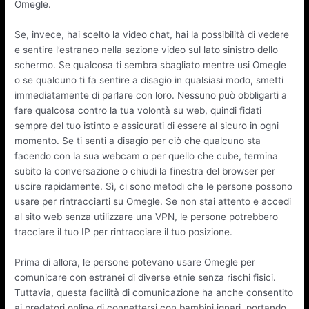
Omegle.
Se, invece, hai scelto la video chat, hai la possibilità di vedere
e sentire l’estraneo nella sezione video sul lato sinistro dello
schermo. Se qualcosa ti sembra sbagliato mentre usi Omegle
o se qualcuno ti fa sentire a disagio in qualsiasi modo, smetti
immediatamente di parlare con loro. Nessuno può obbligarti a
fare qualcosa contro la tua volontà su web, quindi fidati
sempre del tuo istinto e assicurati di essere al sicuro in ogni
momento. Se ti senti a disagio per ciò che qualcuno sta
facendo con la sua webcam o per quello che cube, termina
subito la conversazione o chiudi la finestra del browser per
uscire rapidamente. Sì, ci sono metodi che le persone possono
usare per rintracciarti su Omegle. Se non stai attento e accedi
al sito web senza utilizzare una VPN, le persone potrebbero
tracciare il tuo IP per rintracciare il tuo posizione.
Prima di allora, le persone potevano usare Omegle per
comunicare con estranei di diverse etnie senza rischi fisici.
Tuttavia, questa facilità di comunicazione ha anche consentito
ai predatori online di connettersi con bambini ignari, portando