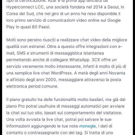
tipo di certificazione. Azar è la prima app lanciata da
Hyperconnect LCC, una società fondata nel 2014 a Seoul, in
Corea del Sud, che nel giro di un anno ha reso disponibile il
loro primo servizio di comunicazioni video online sul Google
Play in quasi 60 Paesi.
Molti sono persino riusciti a realizzare chat video della migliore
qualità con estranei. Oltre a questo offre integrazioni con e-
mail, SMS e strumenti di messaggistica istantanea
permettendo anche di collegare WhatsApp. 3CX offre un
servizio veramente molto interessante, infatti è molto di più di
una semplice live chat WordPress. A metà degli anni Novanta
e all’inizio degli anni 2000, messaggiare attraverso la posta
elettronica period comune.
Il piano gratuito ha delle funzionalità molto basilari, ma già dal
piano Pro potrai usufruire di messaggi automatici per avviare
la chat sul tuo sito, basati sul comportamento del visitatore.
Una volta avviata la live chat, potrai poi salvare le sue
informazioni aggiungendo le tue note
monegle
, i dati di
contatto o contrassegnarlo con dei tag. Si tratta di uno