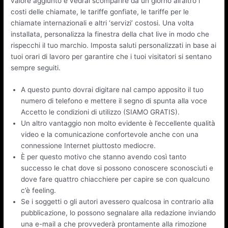
valore aggiunto e vedrai scomparire da un giorno all’altro i
costi delle chiamate, le tariffe gonfiate, le tariffe per le
chiamate internazionali e altri ‘servizi’ costosi. Una volta
installata, personalizza la finestra della chat live in modo che
rispecchi il tuo marchio. Imposta saluti personalizzati in base ai
tuoi orari di lavoro per garantire che i tuoi visitatori si sentano
sempre seguiti.
A questo punto dovrai digitare nal campo apposito il tuo
numero di telefono e mettere il segno di spunta alla voce
Accetto le condizioni di utilizzo (SIAMO GRATIS).
Un altro vantaggio non molto evidente è l’eccellente qualità
video e la comunicazione confortevole anche con una
connessione Internet piuttosto mediocre.
È per questo motivo che stanno avendo così tanto
successo le chat dove si possono conoscere sconosciuti e
dove fare quattro chiacchiere per capire se con qualcuno
c’è feeling.
Se i soggetti o gli autori avessero qualcosa in contrario alla
pubblicazione, lo possono segnalare alla redazione inviando
una e-mail a che provvederà prontamente alla rimozione