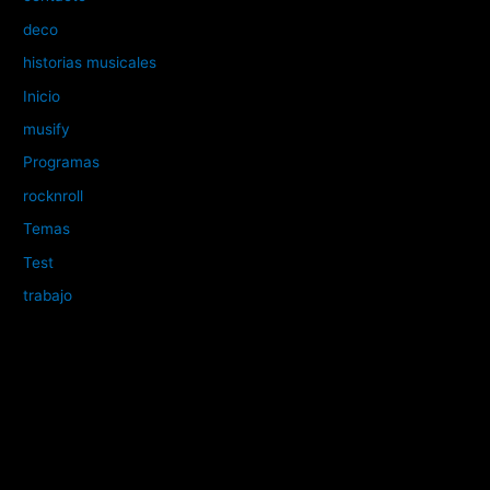
deco
historias musicales
Inicio
musify
Programas
rocknroll
Temas
Test
trabajo