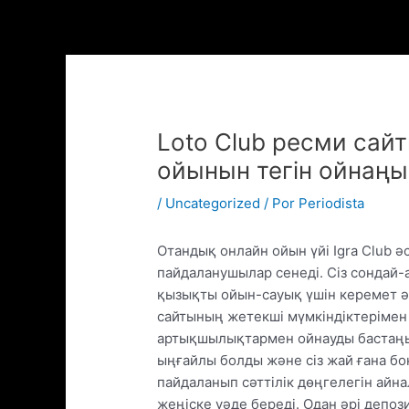
Ir
al
contenido
Loto Club ресми сай
ойынын тегін ойнаңы
/
Uncategorized
/ Por
Periodista
Отандық онлайн ойын үйі Igra Club ә
пайдаланушылар сенеді. Сіз сондай
қызықты ойын-сауық үшін керемет әле
сайтының жетекші мүмкіндіктеріме
артықшылықтармен ойнауды бастаңыз
ыңғайлы болды және сіз жай ғана б
пайдаланып сәттілік дөңгелегін айна
жеңіске уәде береді. Одан әрі депоз