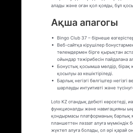
алады және оған қол қояды, бұл қо
Ақша апагогы
Bingo Club 37 – бірнеше өзгерісте
Веб-сайтқа кірушілер бонустарм
төлемдермен бірге қырықтан аст
ойындар тәжірибесін пайдалана а
Бонустық қосымша мөлдір, бірақ 
қосылуы аз кешіктіріледі.
Барлық негізгі бөлгіштер негізгі
шарлауды интуитивті және түсінуг
Loto KZ отандық дебюті көрсетеді, и
функционалды және навигацияны ыңға
қондырмасы платформаның барлық м
планшеттен ләззат алуға мүмкіндік б
жүктеп алуға болады, ол әрі қарай о