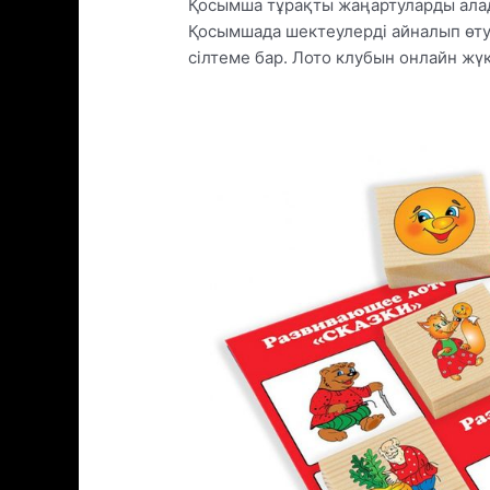
Қосымша тұрақты жаңартуларды алад
Қосымшада шектеулерді айналып өтуге
сілтеме бар. Лото клубын онлайн жү