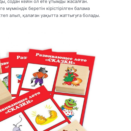
ы, содан кейін ол өте ұтымды жасалған.
 мүмкіндік беретін кірістірілген балама
ктеп алып, қалаған уақытта жаттығуға болады.