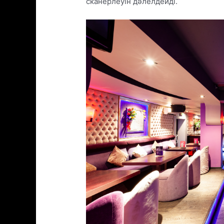
сканерлеуін дәлелдейді.