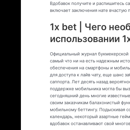
Вдобавок получите и распишитесь са
включает заключения нате вчастую
1х bet | Чего не
использовании 1
Официальный журнал букмекерской 
самый что ни на есть надежным ист
обеспечения на смартфоны и мобильн
для доступа к лайв чату, еще шанс 
саппорта. Лет десять назад вероятн
поддержке мобильника могла бы выз
сегодняшний день многие известные
своим заказчикам балахонистый фун
мобильному беттингу. Подыскивая с
календарь, некоторый азартные гей
вдобавок останавливают свой многов