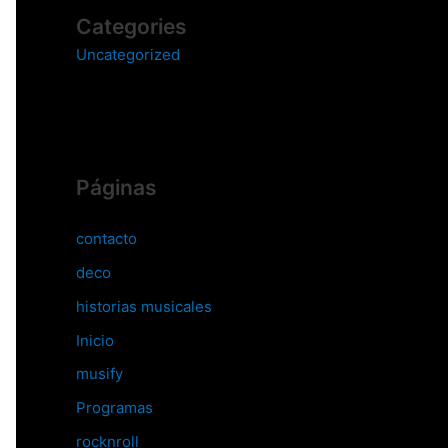
Categories
Uncategorized
Páginas
contacto
deco
historias musicales
Inicio
musify
Programas
rocknroll