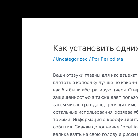
Ir
al
contenido
Как установить одни
/
Uncategorized
/ Por
Periodista
Ваши отзвуки главны для нас взъеха
влететь в копеечку лучше но какой
вас бы были абстрагирующиеся. Опе
защищенностью а также дает пользо
затем число граждане, ценящих имет
остальные использования, хозяева 
темами.
Информация о коэффициента
события. Скачав дополнение 1xbet io
велика взять на свою голову и риски