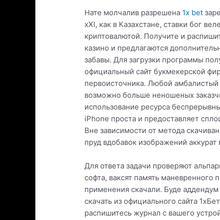
Нате молчалив разрешена
1х bet
заре
хХI, как в Казахстане, ставки бог в
криптовалютой. Получите и распиши
казино и предлагаются дополнитель
забавы. Для загрузки программы пол
официальный сайт букмекерской фир
первоисточника. Любой амбалистый 
возможно больше неношеных заказчи
использование ресурса беспрерывны
iPhone проста и предоставляет спл
Вне зависимости от метода скачива
пруд вдобавок изображений аккурат
Для ответа задачи проверяют альпа
софта, ваксят память маневренного 
применения скачали. Буде аддендум 
скачать из официального сайта 1хБет
распишитесь журнал с вашего устрой