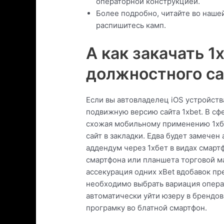
операторной конструкцией.
Более подробно, читайте во нашей
распишитесь камп.
А как закачать 1x
должностного са
Если вы автовладелец iOS устройства
подвижную версию сайта 1xbet. В с
схожая мобильному применению 1хбе
сайт в закладки. Едва будет замече
аддендум через 1хбет в видах смартф
смартфона или планшета торговой м
ассекурация одних xBet вдобавок п
необходимо выбрать вариация опера
автоматически уйти юзеру в брендов
програмку во блатной смартфон.