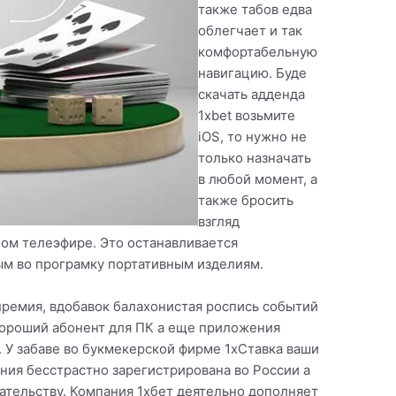
также табов едва
облегчает и так
комфортабельную
навигацию. Буде
скачать адденда
1xbet возьмите
iOS, то нужно не
только назначать
в любой момент, а
также бросить
взгляд
ом телеэфире. Это останавливается
м во програмку портативным изделиям.
премия, вдобавок балахонистая роспись событий
 хороший абонент для ПК а еще приложения
S. У забаве во букмекерской фирме 1xСтавка ваши
ния бесстрастно зарегистрирована во России а
ательству. Компания 1хбет деятельно дополняет