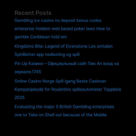
Recent Posts
Gambling ice casino no deposit bonus codes
enterprise Holdem web based poker laws How to
gamble Caribbean hold em
Kingdoms Bite: Legend of Elvenstone Les omtalen
SpinBetter app nedlasting og spill
Pin Up Казино – Официальный сайт Пин Ап вход на
зеркало.1745
Online Casino Norge Spill igang Beste Casinoer
Kampanjekode for Roulettino spilleautomater Toppliste
2025
Evaluating the major 5 British Gambling enterprises
one to Take on Shell out because of the Mobile