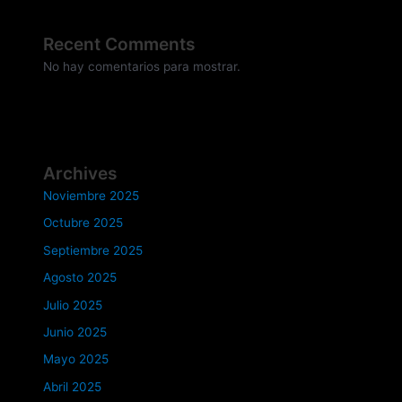
Recent Comments
No hay comentarios para mostrar.
Archives
Noviembre 2025
Octubre 2025
Septiembre 2025
Agosto 2025
Julio 2025
Junio 2025
Mayo 2025
Abril 2025