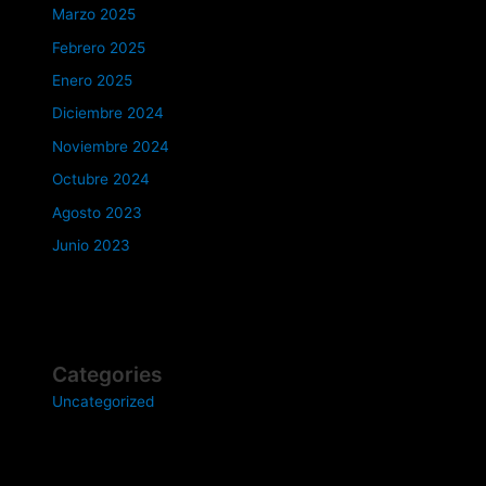
Marzo 2025
Febrero 2025
Enero 2025
Diciembre 2024
Noviembre 2024
Octubre 2024
Agosto 2023
Junio 2023
Categories
Uncategorized