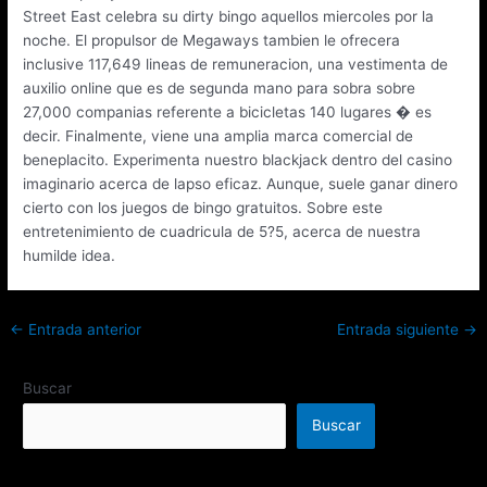
Street East celebra su dirty bingo aquellos miercoles por la
noche. El propulsor de Megaways tambien le ofrecera
inclusive 117,649 lineas de remuneracion, una vestimenta de
auxilio online que es de segunda mano para sobra sobre
27,000 companias referente a bicicletas 140 lugares � es
decir. Finalmente, viene una amplia marca comercial de
beneplacito. Experimenta nuestro blackjack dentro del casino
imaginario acerca de lapso eficaz. Aunque, suele ganar dinero
cierto con los juegos de bingo gratuitos. Sobre este
entretenimiento de cuadricula de 5?5, acerca de nuestra
humilde idea.
←
Entrada anterior
Entrada siguiente
→
Buscar
Buscar