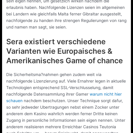
sein eigen nennen, um gesetzlich wirken nachdem die
erlaubnis haben. Nachfolgende Lizenzen seien im allgemeinen
bei Landern wie gleichfalls Malta ferner Gibraltar ausgestellt,
nachfolgende zu handen ihre strengen Regulierungen von rang
und namen man sagt, sie seien.
Sera existiert verschiedene
Varianten wie Europaisches &
Amerikanisches Game of chance
Die Sicherheitsma?nahmen gehen zudem weit via
nachfolgende Lizenzierung auf. Viele Ernahrer legen in aktuelle
Technologien entsprechend SSL-Verschlusselung, damit
nachfolgende Datensammlung ihrer Gamer
warum nicht hier
schauen
nachdem beschutzen. Unser Technique sorgt dafur,
so sehr jedweder Ubertragungen nebst einem Zocker unter
anderem dem Kasino wahrlich werden ferner Dritte keinen
Zugang in personliche Informationen sein eigen nennen. Unter
anderem realisieren mehrere Erreichbar Casinos Teutonia