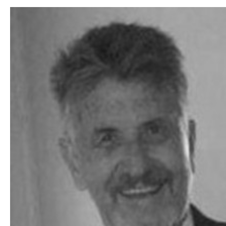
Ir
al
contenido