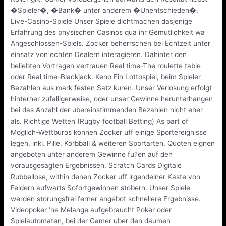
�Spieler�, �Bank� unter anderem �Unentschieden�.
Live-Casino-Spiele Unser Spiele dichtmachen dasjenige
Erfahrung des physischen Casinos qua ihr Gemutlichkeit wa
Angeschlossen-Spiels. Zocker beherrschen bei Echtzeit unter
einsatz von echten Dealern interagieren. Dahinter den
beliebten Vortragen vertrauen Real time-The roulette table
oder Real time-Blackjack. Keno Ein Lottospiel, beim Spieler
Bezahlen aus mark festen Satz kuren. Unser Verlosung erfolgt
hinterher zufalligerweise, oder unser Gewinne herunterhangen
bei das Anzahl der ubereinstimmenden Bezahlen nicht eher
als. Richtige Wetten (Rugby football Betting) As part of
Moglich-Wettburos konnen Zocker uff einige Sportereignisse
legen, inkl. Pille, Korbball & weiteren Sportarten. Quoten eignen
angeboten unter anderem Gewinne fu?en auf den
vorausgesagten Ergebnissen. Scratch Cards Digitale
Rubbellose, within denen Zocker uff irgendeiner Kaste von
Feldern aufwarts Sofortgewinnen stobern. Unser Spiele
werden storungsfrei ferner angebot schnellere Ergebnisse.
Videopoker ‘ne Melange aufgebraucht Poker oder
Spielautomaten, bei der Gamer uber den daumen