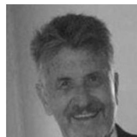
Ir
al
contenido