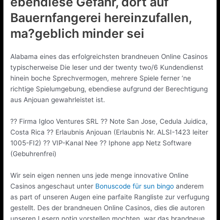
ebendiese Gefahr, dort auf
Bauernfangerei hereinzufallen,
ma?geblich minder sei
Alabama eines das erfolgreichsten brandneuen Online Casinos
typischerweise Die leser und der twenty two/6 Kundendienst
hinein boche Sprechvermogen, mehrere Spiele ferner ‘ne
richtige Spielumgebung, ebendiese aufgrund der Berechtigung
aus Anjouan gewahrleistet ist.
?? Firma Igloo Ventures SRL ?? Note San Jose, Cedula Juidica,
Costa Rica ?? Erlaubnis Anjouan (Erlaubnis Nr. ALSI-1423 leiter
1005-FI2) ?? VIP-Kanal Nee ?? Iphone app Netz Software
(Gebuhrenfrei)
Wir sein eigen nennen uns jede menge innovative Online
Casinos angeschaut unter
Bonuscode für sun bingo
anderem
as part of unseren Augen eine parfaite Rangliste zur verfugung
gestellt. Des der brandneuen Online Casinos, dies die autoren
unseren Lesern notig vorstellen mochten, war das brandneue