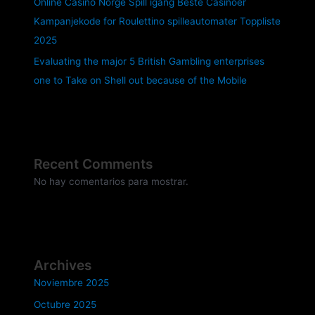
Online Casino Norge Spill igang Beste Casinoer
Kampanjekode for Roulettino spilleautomater Toppliste
2025
Evaluating the major 5 British Gambling enterprises
one to Take on Shell out because of the Mobile
Recent Comments
No hay comentarios para mostrar.
Archives
Noviembre 2025
Octubre 2025