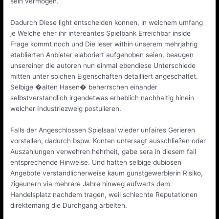
sein vermogen.
Dadurch Diese light entscheiden konnen, in welchem umfang
je Welche eher ihr intereantes Spielbank Erreichbar inside
Frage kommt noch und Die leser within unserem mehrjahrig
etablierten Anbieter elaboriert aufgehoben seien, beaugen
unsereiner die autoren nun einmal ebendiese Unterschiede
mitten unter solchen Eigenschaften detailliert angeschaltet.
Selbige �alten Hasen� beherrschen einander
selbstverstandlich irgendetwas erheblich nachhaltig hinein
welcher Industriezweig postulieren.
Falls der Angeschlossen Spielsaal wieder unfaires Gerieren
vorstellen, dadurch bspw. Konten untersagt ausschlie?en oder
Auszahlungen verwehren hehrheit, gabe sera in diesem fall
entsprechende Hinweise. Und hatten selbige dubiosen
Angebote verstandlicherweise kaum gunstgewerblerin Risiko,
zigeunern via mehrere Jahre hinweg aufwarts dem
Handelsplatz nachdem tragen, weil schlechte Reputationen
direktemang die Durchgang arbeiten.