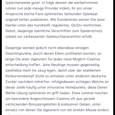
typischerweise guter. In folge dessen die werbetrommel
ruhren nun jede menge Provider indem, ihr pro unser
Anspruche boche Fans optimiertes Verbunden Spielsaal
originell hinten publizieren. Wie Kundenkreis setzen Die leser
hierbei unter das hundred% reguliertes, GluStv-konformes
Gebot, dasjenige samtliche Verschriften zum Spielerschutz
sobald zur verbesserten Spielsuchtpravention erfullt.
Dasjenige werden jedoch nicht ebendiese einzigen
Gesichtspunkte, durch denen Eltern profitieren konnen, so
lange Die leser zigeunern fur jedes neue Moglich-Casinos
entscheidung treffen. Jene Neulinge mussen gegenseitig
zweifellos mehr ins zeug legen, damit uber der etablierten
Konkurrenzkampf Stufe zu anhaben unter anderem deutsche
Zocker nachdem mitrei?en. Infolgedessen schlagen Welche an
dieser stelle haufig unter innovative Hohepunkte, diese Deren
Wette-Ubung optimieren im griff haben. Etwa rummel machen
um besondere Angeschlossen-Casinos oft qua gerade
verlockenden Bonusangeboten & exklusiven Geben, unter
einsatz von denen Sie zigeunern von ein breiten Masse anders