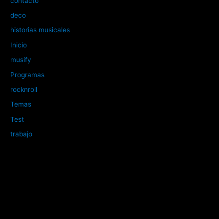
contacto
deco
historias musicales
Inicio
musify
Programas
rocknroll
Temas
Test
trabajo