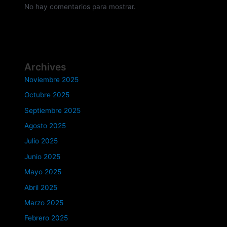
No hay comentarios para mostrar.
Archives
Noviembre 2025
Octubre 2025
Septiembre 2025
Agosto 2025
Julio 2025
Junio 2025
Mayo 2025
Abril 2025
Marzo 2025
Febrero 2025