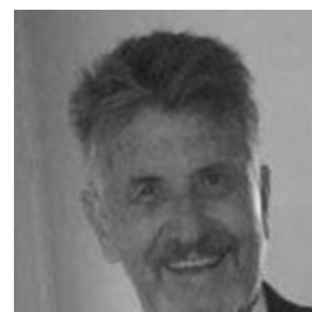
Ir
al
contenido