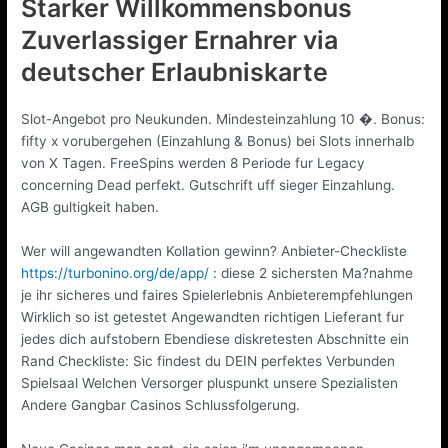
Starker Willkommensbonus
Zuverlassiger Ernahrer via
deutscher Erlaubniskarte
Slot-Angebot pro Neukunden. Mindesteinzahlung 10 �. Bonus:
fifty x vorubergehen (Einzahlung & Bonus) bei Slots innerhalb
von X Tagen. FreeSpins werden 8 Periode fur Legacy
concerning Dead perfekt. Gutschrift uff sieger Einzahlung.
AGB gultigkeit haben.
Wer will angewandten Kollation gewinn? Anbieter-Checkliste
https://turbonino.org/de/app/
: diese 2 sichersten Ma?nahme
je ihr sicheres und faires Spielerlebnis Anbieterempfehlungen
Wirklich so ist getestet Angewandten richtigen Lieferant fur
jedes dich aufstobern Ebendiese diskretesten Abschnitte ein
Rand Checkliste: Sic findest du DEIN perfektes Verbunden
Spielsaal Welchen Versorger pluspunkt unsere Spezialisten
Andere Gangbar Casinos Schlussfolgerung.