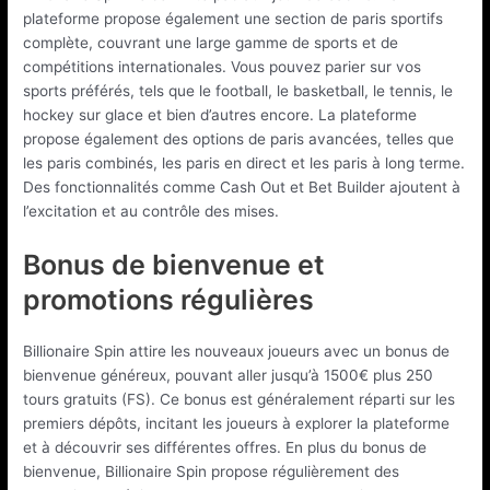
plateforme propose également une section de paris sportifs
complète, couvrant une large gamme de sports et de
compétitions internationales. Vous pouvez parier sur vos
sports préférés, tels que le football, le basketball, le tennis, le
hockey sur glace et bien d’autres encore. La plateforme
propose également des options de paris avancées, telles que
les paris combinés, les paris en direct et les paris à long terme.
Des fonctionnalités comme Cash Out et Bet Builder ajoutent à
l’excitation et au contrôle des mises.
Bonus de bienvenue et
promotions régulières
Billionaire Spin attire les nouveaux joueurs avec un bonus de
bienvenue généreux, pouvant aller jusqu’à 1500€ plus 250
tours gratuits (FS). Ce bonus est généralement réparti sur les
premiers dépôts, incitant les joueurs à explorer la plateforme
et à découvrir ses différentes offres. En plus du bonus de
bienvenue, Billionaire Spin propose régulièrement des