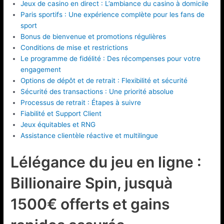
Jeux de casino en direct : L’ambiance du casino à domicile
Paris sportifs : Une expérience complète pour les fans de
sport
Bonus de bienvenue et promotions régulières
Conditions de mise et restrictions
Le programme de fidélité : Des récompenses pour votre
engagement
Options de dépôt et de retrait : Flexibilité et sécurité
Sécurité des transactions : Une priorité absolue
Processus de retrait : Étapes à suivre
Fiabilité et Support Client
Jeux équitables et RNG
Assistance clientèle réactive et multilingue
Lélégance du jeu en ligne :
Billionaire Spin, jusquà
1500€ offerts et gains