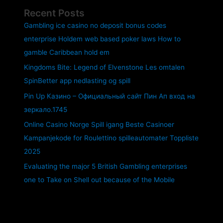
Recent Posts
Gambling ice casino no deposit bonus codes
enterprise Holdem web based poker laws How to
gamble Caribbean hold em
Kingdoms Bite: Legend of Elvenstone Les omtalen
SpinBetter app nedlasting og spill
Pin Up Казино – Официальный сайт Пин Ап вход на
зеркало.1745
Online Casino Norge Spill igang Beste Casinoer
Kampanjekode for Roulettino spilleautomater Toppliste
2025
Evaluating the major 5 British Gambling enterprises
one to Take on Shell out because of the Mobile