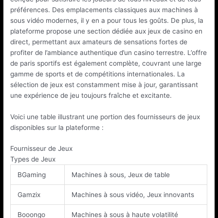
préférences. Des emplacements classiques aux machines à
sous vidéo modernes, il y en a pour tous les goûts. De plus, la
plateforme propose une section dédiée aux jeux de casino en
direct, permettant aux amateurs de sensations fortes de
profiter de l’ambiance authentique d’un casino terrestre. L’offre
de paris sportifs est également complète, couvrant une large
gamme de sports et de compétitions internationales. La
sélection de jeux est constamment mise à jour, garantissant
une expérience de jeu toujours fraîche et excitante.
Voici une table illustrant une portion des fournisseurs de jeux
disponibles sur la plateforme :
Fournisseur de Jeux
Types de Jeux
BGaming
Machines à sous, Jeux de table
Gamzix
Machines à sous vidéo, Jeux innovants
Booongo
Machines à sous à haute volatilité