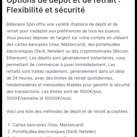
Flexibilité et sécurité
Billionaire Spin offre une variété d’options de dépôt et de
retrait pour s’adapter aux préférences de tous les joueurs.
Vous pouvez déposer de l’argent sur votre compte en utilisant
des cartes bancaires (Visa, Mastercard), des portefeuilles
électroniques (Skrill, Neteller) ou des cryptomonnaies (Bitcoin,
Ethereum). Les dépôts sont généralement instantanés, vous
permettant de commencer à jouer immédiatement. Les
retraits sont traités rapidement, généralement dans un délai
de 24 heures, avec des limites de retrait quotidiennes,
hebdomadaires et mensuelles établies pour garantir la sécurité
des transactions. Les limites sont de 1000€/jour,
3000€/semaine et 10000€/mois.
Voici une liste des méthodes de dépôt et de retrait acceptées :
Cartes bancaires (Visa, Mastercard)
Portefeuilles électroniques (Skrill, Neteller)