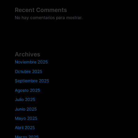
Recent Comments
No hay comentarios para mostrar.
Archives
Noviembre 2025
Octubre 2025
Septiembre 2025
Agosto 2025
Julio 2025
Junio 2025
Mayo 2025
Abril 2025
Marzo 2025