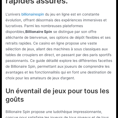
rapides assurés.
L’univers
billionairespin
du jeu en ligne est en constante
évolution, offrant désormais des expériences immersives et
lucratives. Parmi les nombreuses plateformes
disponibles,
Billionaire Spin
se distingue par son offre
alléchante de bienvenue, ses options de dépôt flexibles et ses
retraits rapides. Ce casino en ligne propose une vaste
sélection de jeux, allant des machines à sous classiques aux
tables de croupiers en direct, en passant par des paris sportifs
passionnants. Ce guide détaillé explore les différentes facettes
de Billionaire Spin, permettant aux joueurs de comprendre les
avantages et les fonctionnalités qui en font une destination de
choix pour les amateurs de jeux d’argent.
Un éventail de jeux pour tous les
goûts
Billionaire Spin propose une ludothèque impressionnante,
conçue pour satisfaire les joueurs de tous niveaux et de tous