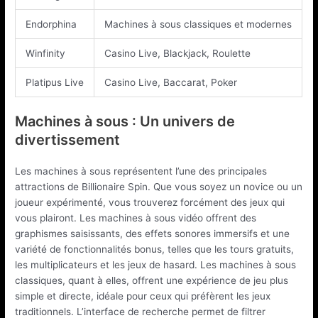
Endorphina
Machines à sous classiques et modernes
Winfinity
Casino Live, Blackjack, Roulette
Platipus Live
Casino Live, Baccarat, Poker
Machines à sous : Un univers de
divertissement
Les machines à sous représentent l’une des principales
attractions de Billionaire Spin. Que vous soyez un novice ou un
joueur expérimenté, vous trouverez forcément des jeux qui
vous plairont. Les machines à sous vidéo offrent des
graphismes saisissants, des effets sonores immersifs et une
variété de fonctionnalités bonus, telles que les tours gratuits,
les multiplicateurs et les jeux de hasard. Les machines à sous
classiques, quant à elles, offrent une expérience de jeu plus
simple et directe, idéale pour ceux qui préfèrent les jeux
traditionnels. L’interface de recherche permet de filtrer