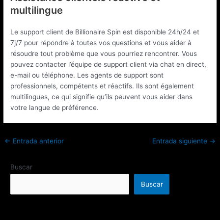
multilingue
Le support client de Billionaire Spin est disponible 24h/24 et
7j/7 pour répondre à toutes vos questions et vous aider à
résoudre tout problème que vous pourriez rencontrer. Vous
pouvez contacter l’équipe de support client via chat en direct,
e-mail ou téléphone. Les agents de support sont
professionnels, compétents et réactifs. Ils sont également
multilingues, ce qui signifie qu’ils peuvent vous aider dans
votre langue de préférence.
←
Entrada anterior
Entrada siguiente
→
Buscar
Buscar