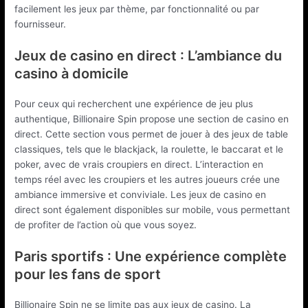
facilement les jeux par thème, par fonctionnalité ou par
fournisseur.
Jeux de casino en direct : L’ambiance du
casino à domicile
Pour ceux qui recherchent une expérience de jeu plus
authentique, Billionaire Spin propose une section de casino en
direct. Cette section vous permet de jouer à des jeux de table
classiques, tels que le blackjack, la roulette, le baccarat et le
poker, avec de vrais croupiers en direct. L’interaction en
temps réel avec les croupiers et les autres joueurs crée une
ambiance immersive et conviviale. Les jeux de casino en
direct sont également disponibles sur mobile, vous permettant
de profiter de l’action où que vous soyez.
Paris sportifs : Une expérience complète
pour les fans de sport
Billionaire Spin ne se limite pas aux jeux de casino. La