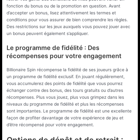
fonction du bonus ou de la promotion en question. Avant
d’accepter un bonus, lisez attentivement les termes et
conditions pour vous assurer de bien comprendre les règles.
Des restrictions sur les jeux auxquels vous pouvez jouer avec
un bonus peuvent également s’appliquer.
Le programme de fidélité : Des
récompenses pour votre engagement
Billionaire Spin récompense la fidélité de ses joueurs grâce à
un programme de fidélité exclusif. En jouant régulièrement,
vous accumulerez des points de fidélité que vous pourrez
échanger contre des bonus, des tours gratuits ou d’autres
récompenses. Plus vous jouez, plus vous grimpez dans les
niveaux du programme de fidélité et plus les récompenses
sont importantes. Le programme de fidélité est une excellente
façon de profiter davantage de votre expérience de jeu et
d’être récompensé pour votre engagement.
Options de dépôt et de retrait :