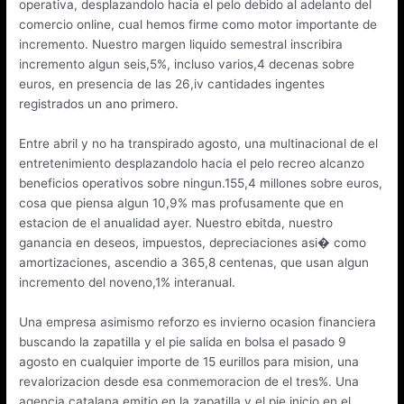
operativa, desplazandolo hacia el pelo debido al adelanto del
comercio online, cual hemos firme como motor importante de
incremento. Nuestro margen liquido semestral inscribira
incremento algun seis,5%, incluso varios,4 decenas sobre
euros, en presencia de las 26,iv cantidades ingentes
registrados un ano primero.
Entre abril y no ha transpirado agosto, una multinacional de el
entretenimiento desplazandolo hacia el pelo recreo alcanzo
beneficios operativos sobre ningun.155,4 millones sobre euros,
cosa que piensa algun 10,9% mas profusamente que en
estacion de el anualidad ayer. Nuestro ebitda, nuestro
ganancia en deseos, impuestos, depreciaciones asi� como
amortizaciones, ascendio a 365,8 centenas, que usan algun
incremento del noveno,1% interanual.
Una empresa asimismo reforzo es invierno ocasion financiera
buscando la zapatilla y el pie salida en bolsa el pasado 9
agosto en cualquier importe de 15 eurillos para mision, una
revalorizacion desde esa conmemoracion de el tres%. Una
agencia catalana emitio en la zapatilla y el pie inicio en el