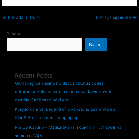
←
Entrada anterior
Entrada siguiente
→
Buscar
Buscar
Recent Posts
Gambling ice casino no deposit bonus codes
enterprise Holdem web based poker laws How to
gamble Caribbean hold em
Kingdoms Bite: Legend of Elvenstone Les omtalen
SpinBetter app nedlasting og spill
Pin Up Казино – Официальный сайт Пин Ап вход на
зеркало.1745