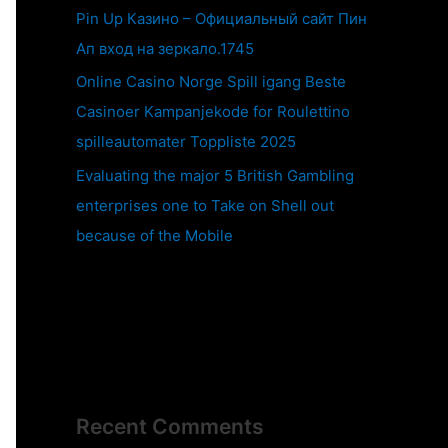
Pin Up Казино – Официальный сайт Пин
Ап вход на зеркало.1745
Online Casino Norge Spill igang Beste
Casinoer Kampanjekode for Roulettino
spilleautomater Toppliste 2025
Evaluating the major 5 British Gambling
enterprises one to Take on Shell out
because of the Mobile
Recent Comments