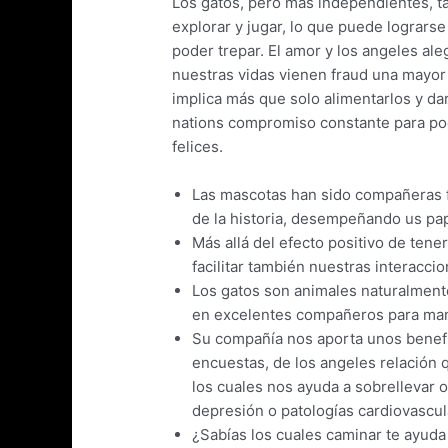
Los gatos, pero más independientes, t
explorar y jugar, lo que puede lograrse
poder trepar. El amor y los angeles ale
nuestras vidas vienen fraud una mayor 
implica más que solo alimentarlos y da
nations compromiso constante para po
felices.
Las mascotas han sido compañeras f
de la historia, desempeñando us pap
Más allá del efecto positivo de tene
facilitar también nuestras interaccio
Los gatos son animales naturalmente 
en excelentes compañeros para man
Su compañía nos aporta unos benefi
encuestas, de los angeles relación 
los cuales nos ayuda a sobrellevar
depresión o patologías cardiovascul
¿Sabías los cuales caminar te ayud