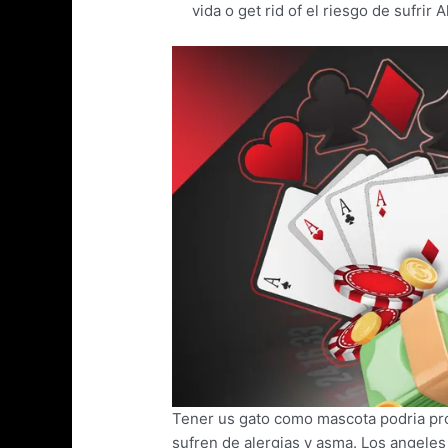
vida o get rid of el riesgo de sufrir
Tener us gato como mascota podria prop
sufren de alergias y asma. Los angeles