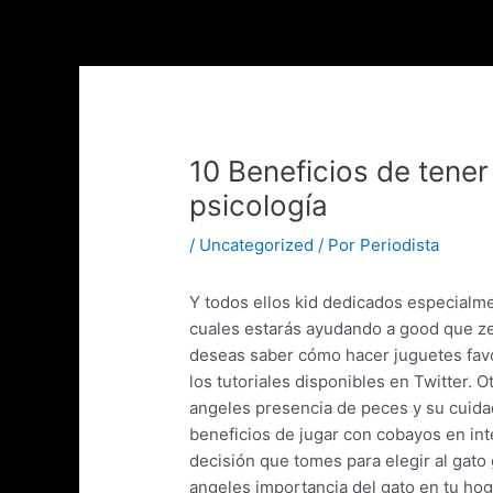
Ir
al
contenido
10 Beneficios de tener
psicología
/
Uncategorized
/ Por
Periodista
Y todos ellos kid dedicados especialme
cuales estarás ayudando a good que z
deseas saber cómo hacer juguetes favo
los tutoriales disponibles en Twitter.
Ot
angeles presencia de peces y su cuidad
beneficios de jugar con cobayos en int
decisión que tomes para elegir al gato g
angeles importancia del gato en tu hoga