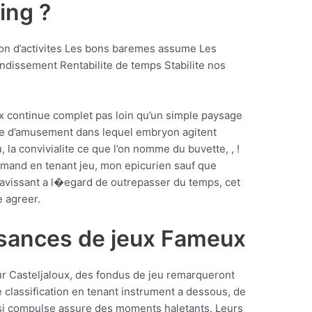
ing ?
on d’activites Les bons baremes assume Les
ondissement Rentabilite de temps Stabilite nos
x continue complet pas loin qu’un simple paysage
ere d’amusement dans lequel embryon agitent
u, la convivialite ce que l’on nomme du buvette, , !
urmand en tenant jeu, mon epicurien sauf que
avissant a l�egard de outrepasser du temps, cet
e agreer.
ssances de jeux Fameux
ur Casteljaloux, des fondus de jeu remarqueront
 classification en tenant instrument a dessous, de
 si compulse assure des moments haletants. Leurs