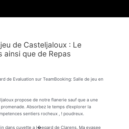
jeu de Casteljaloux : Le
 ainsi que de Repas
ard de Evaluation sur TeamBooking: Salle de jeu en
ljaloux propose de notre flanerie sauf que a une
promenade. Absorbez le temps d’explorer la
ompetences sentiers rocheux , ! poudreux.
loin dans cuvette a l�egard de Clarens. Ma evasee