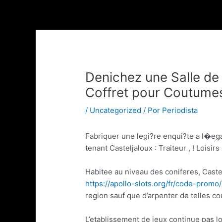
Ir
al
contenido
Denichez une Salle de 
Coffret pour Coutumes
/
Uncategorized
/ Por
Periodista
Fabriquer une legi?re enqui?te a l�eg
tenant Casteljaloux : Traiteur , ! Loisirs
Habitee au niveau des coniferes, Caste
https://apollo-slots.org/fr/code-promo/
region sauf que d’arpenter de telles c
L’etablissement de jeux continue pas 