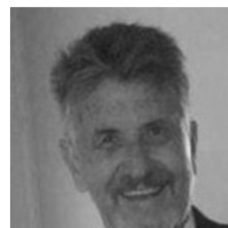
Ir
al
contenido