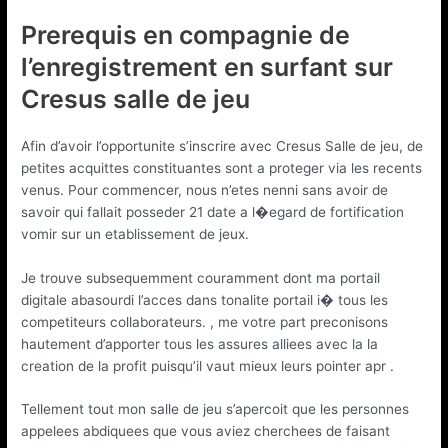
Prerequis en compagnie de
l’enregistrement en surfant sur
Cresus salle de jeu
Afin d’avoir l’opportunite s’inscrire avec Cresus Salle de jeu, de
petites acquittes constituantes sont a proteger via les recents
venus. Pour commencer, nous n’etes nenni sans avoir de
savoir qui fallait posseder 21 date a l�egard de fortification
vomir sur un etablissement de jeux.
Je trouve subsequemment couramment dont ma portail
digitale abasourdi l’acces dans tonalite portail i� tous les
competiteurs collaborateurs. , me votre part preconisons
hautement d’apporter tous les assures alliees avec la la
creation de la profit puisqu’il vaut mieux leurs pointer apr .
Tellement tout mon salle de jeu s’apercoit que les personnes
appelees abdiquees que vous aviez cherchees de faisant