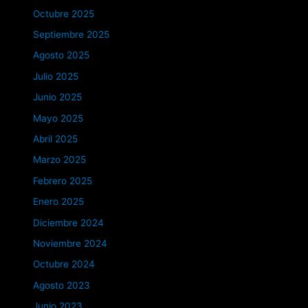
Octubre 2025
Septiembre 2025
Agosto 2025
Julio 2025
Junio 2025
Mayo 2025
Abril 2025
Marzo 2025
Febrero 2025
Enero 2025
Diciembre 2024
Noviembre 2024
Octubre 2024
Agosto 2023
Junio 2023