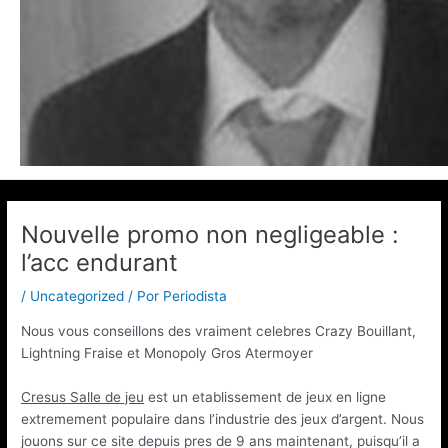
Nouvelle promo non negligeable :
l’acc endurant
/
Uncategorized
/ Por
Periodista
Nous vous conseillons des vraiment celebres Crazy Bouillant,
Lightning Fraise et Monopoly Gros Atermoyer
Cresus Salle de jeu
est un etablissement de jeux en ligne
extremement populaire dans l’industrie des jeux d’argent. Nous
jouons sur ce site depuis pres de 9 ans maintenant, puisqu’il a