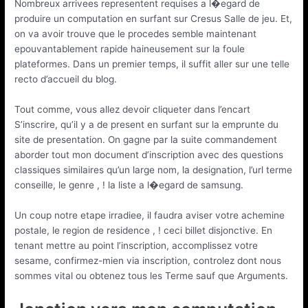
Nombreux arrivees representent requises a l�egard de
produire un computation en surfant sur Cresus Salle de jeu. Et,
on va avoir trouve que le procedes semble maintenant
epouvantablement rapide haineusement sur la foule
plateformes. Dans un premier temps, il suffit aller sur une telle
recto d’accueil du blog.
Tout comme, vous allez devoir cliqueter dans l’encart
S’inscrire, qu’il y a de present en surfant sur la emprunte du
site de presentation. On gagne par la suite commandement
aborder tout mon document d’inscription avec des questions
classiques similaires qu’un large nom, la designation, l’url terme
conseille, le genre , ! la liste a l�egard de samsung.
Un coup notre etape irradiee, il faudra aviser votre achemine
postale, le region de residence , ! ceci billet disjonctive. En
tenant mettre au point l’inscription, accomplissez votre
sesame, confirmez-mien via inscription, controlez dont nous
sommes vital ou obtenez tous les Terme sauf que Arguments.