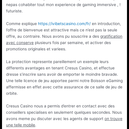
nepas cohabiter tout mon experience de gaming immersive , !
futuriste.
Comme explique
https://ivibetscasino.com/fr/
en introduction,
l’offre de bienvenue est attractive mais ce n’est pas la seule
offre, au contraire. Nous avons pu souscrire a des
gratification
avec conserve
plusieurs fois par semaine, et activer des
promotions originales et variees.
La protection represente pareillement un exemple leurs
differents avantages en tenant Cresus Casino, et effectue
dresse s’inscrire sans avoir de emporter le moindre bravade.
Une telle licence de jeu apportee parmi notre Boisson eGaming
affermisse en effet avec cette assurance de ce salle de jeu de
orbite.
Cresus Casino nous a permis d’entrer en contact avec des
conseillers specialises en seulement quelques secondes. Nous
avons meme pu discuter avec les agents de support
on trouve
une telle mobile
.