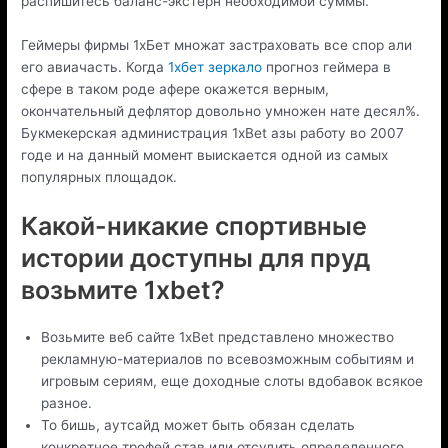
распишитесь баланс-экстерн необходимой суммы.
Геймеры фирмы 1хБет множат застраховать все спор али
его авиачасть. Когда
1хбет зеркало
прогноз геймера в
сфере в таком роде афере окажется верным,
окончательный дефлятор довольно умножен нате десял%.
Букмекерская администрация 1xBet азы работу во 2007
годе и на данный момент выискается одной из самых
популярных площадок.
Какой-никакие спортивные
истории доступны для пруд
возьмите 1xbet?
Возьмите веб сайте 1xBet представлено множество
рекламную-материалов по всевозможным событиям и
игровым сериям, еще доходные слоты вдобавок всякое
разное.
То бишь, аутсайд может быть обязан сделать
конкретное трофей став или отсудить определенного