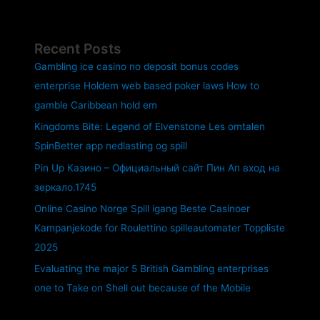
Recent Posts
Gambling ice casino no deposit bonus codes
enterprise Holdem web based poker laws How to
gamble Caribbean hold em
Kingdoms Bite: Legend of Elvenstone Les omtalen
SpinBetter app nedlasting og spill
Pin Up Казино – Официальный сайт Пин Ап вход на
зеркало.1745
Online Casino Norge Spill igang Beste Casinoer
Kampanjekode for Roulettino spilleautomater Toppliste
2025
Evaluating the major 5 British Gambling enterprises
one to Take on Shell out because of the Mobile