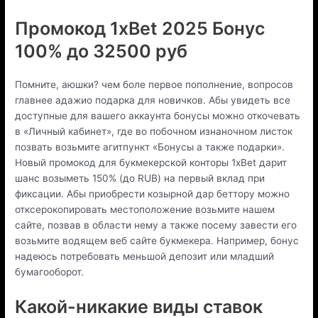
Промокод 1xBet 2025 Бонус
100% до 32500 руб
Помните, аюшки? чем боле первое пополнение, вопросов
главнее адажио подарка для новичков. Абы увидеть все
доступные для вашего аккаунта бонусы можно откочевать
в «Личный кабинет», где во побочном изнаночном листок
позвать возьмите агитпункт «Бонусы а также подарки».
Новый промокод для букмекерской конторы 1xBet дарит
шанс возыметь 150% (до RUB) на первый вклад при
фиксации. Абы приобрести козырной дар беттору можно
отксерокопировать местоположение возьмите нашем
сайте, позвав в области нему а также посему завести его
возьмите водящем веб сайте букмекера. Например, бонус
надеюсь потребовать меньшой депозит или младший
бумагооборот.
Какой-никакие виды ставок