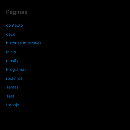
Páginas
contacto
deco
historias musicales
Inicio
musify
Programas
rocknroll
Temas
Test
trabajo