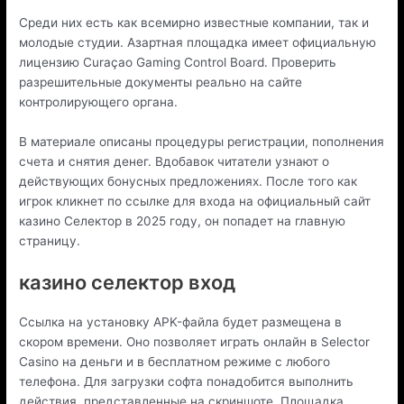
Среди них есть как всемирно известные компании, так и
молодые студии. Азартная площадка имеет официальную
лицензию Curaçao Gaming Control Board. Проверить
разрешительные документы реально на сайте
контролирующего органа.
В материале описаны процедуры регистрации, пополнения
счета и снятия денег. Вдобавок читатели узнают о
действующих бонусных предложениях. После того как
игрок кликнет по ссылке для входа на официальный сайт
казино Селектор в 2025 году, он попадет на главную
страницу.
казино селектор вход
Ссылка на установку APK-файла будет размещена в
скором времени. Оно позволяет играть онлайн в Selector
Casino на деньги и в бесплатном режиме с любого
телефона. Для загрузки софта понадобится выполнить
действия, представленные на скриншоте. Площадка