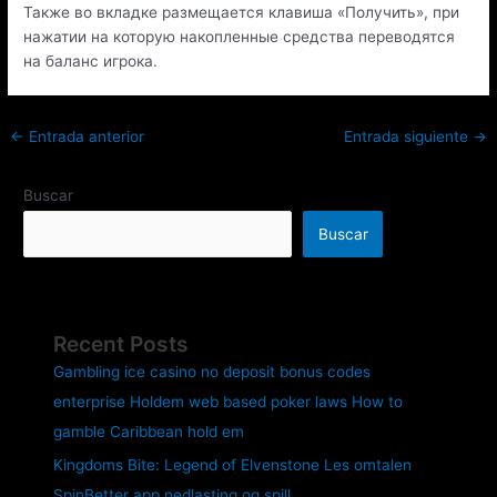
Также во вкладке размещается клавиша «Получить», при
нажатии на которую накопленные средства переводятся
на баланс игрока.
←
Entrada anterior
Entrada siguiente
→
Buscar
Buscar
Recent Posts
Gambling ice casino no deposit bonus codes
enterprise Holdem web based poker laws How to
gamble Caribbean hold em
Kingdoms Bite: Legend of Elvenstone Les omtalen
SpinBetter app nedlasting og spill