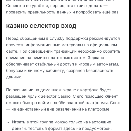
Селектор не удаётся, первое, что стоит сделать —
проверить правильность данных и попробовать ещё раз.
казино селектор вход
Перед обращением в службу поддержки рекомендуется
прочесть информационные материалы на официальном
сайте. При совершении транзакции необходимо обратить
внимание на лимиты платежных систем. Зеркало
обеспечивает стабильный доступ к игровым автоматам,
бонусам и личному кабинету, сохраняя безопасность
данных.
По окончании на домашнем экране смартфона будет
размещен ярлык Selector Casino. С его помощью клиент
сможет быстро войти в лобби азартной платформы. Слоты
— не единственный вид развлечений на платформе.
Играть в этой группе можно только на настоящие
деньги, тестовый формат здесь не предусмотрен.