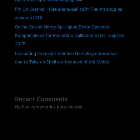
Pin Up Казино – Официальный сайт Пин Ап вход на
зеркало.1745
Online Casino Norge Spill igang Beste Casinoer
Kampanjekode for Roulettino spilleautomater Toppliste
2025
Evaluating the major 5 British Gambling enterprises
one to Take on Shell out because of the Mobile
Recent Comments
No hay comentarios para mostrar.