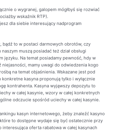
ącznie o wygranej, galopem mógłbyś się rozwiać
hociażby wskaźnik RTP).
jesz dla siebie interesujący nadprogram
 bądź to w postaci darmowych obrotów, czy
 naszym muszą posiadać też dział obsługi
ym języku. Na temat posiadamy pewność, hdy w
ź niejasności, mamy uwagi do odwiedzenia kogo
ośbą na temat objaśnienia. Wskazane jest pod
konkretne kasyna proponują tylko i wyłącznie
łogę kontrahenta. Kasyna wyjąwszy depozytu to
iechy w całej kasynie, wzory w całej konkretnych
ogólne odczucie spośród uciechy w całej kasynie.
ankingu kasyn internetowego, żeby znaleźć kasyno
tóre to dostępne wydaje się być ostatecznie przy
o interesująca oferta rabatowa w całej kasynach