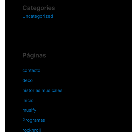
Categories
Uncategorized
Páginas
contacto
deco
historias musicales
Inicio
musify
Programas
rocknroll