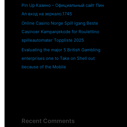
Pin Up Казино – Официальный сайт Пин
Ап вход на зеркало.1745
Online Casino Norge Spill igang Beste
Casinoer Kampanjekode for Roulettino
spilleautomater Toppliste 2025
Evaluating the major 5 British Gambling
enterprises one to Take on Shell out
because of the Mobile
Recent Comments