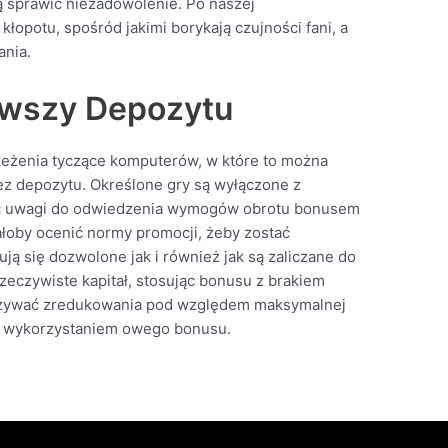
 sprawić niezadowolenie. Po naszej
opotu, spośród jakimi borykają czujności fani, a
ania.
wszy Depozytu
zeżenia tyczące komputerów, w które to można
bez depozytu. Określone gry są wyłączone z
ać uwagi do odwiedzenia wymogów obrotu bonusem
ałoby ocenić normy promocji, żeby zostać
ją się dozwolone jak i również jak są zaliczane do
zeczywiste kapitał, stosując bonusu z brakiem
ązywać zredukowania pod względem maksymalnej
 z wykorzystaniem owego bonusu.