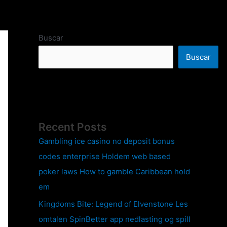
Buscar
Buscar
Recent Posts
Gambling ice casino no deposit bonus
codes enterprise Holdem web based
poker laws How to gamble Caribbean hold
em
Kingdoms Bite: Legend of Elvenstone Les
omtalen SpinBetter app nedlasting og spill