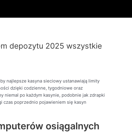
em depozytu 2025 wszystkie
by najlepsze kasyna sieciowy ustanawiają limity
jności dzięki codzienne, tygodniowe oraz
y niemal po każdym kasynie, podobnie jak zdrapki
ugi czas poprzednio pojawieniem się kasyn
mputerów osiągalnych