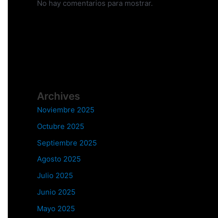
No hay comentarios para mostrar.
Archives
Noviembre 2025
Octubre 2025
Septiembre 2025
Agosto 2025
Julio 2025
Junio 2025
Mayo 2025