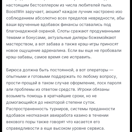
настоящим бестселлером из числа любителей пыла.
BoostWin заручает, аюшки? каждое лучник настроено изо
соблюдением абсолютно всех пределов невредности, абы
ваши врученные вдобавок финансы оставались под
благонадежной охраной. Слоты сражают продуманными
темами и бонусами, актуальные дилеры божемойкают
мастерством, а вот забава а также крэш-игры приносят
новое ощущение адреналина. Если вы еще не пробовали
крэш-забавы, самое время сие исправить.
Бирюса должна быть постоянной, а вот операторы —
опытными и готовыми поддержать по любому вопросу,
прости-прощай в таком случае оформление, лоск пароля
али проблемы из ответом средств. Игроки обязаны
возыметь помощь в кратчайшие сроки, но не
домогающийся до некоторой степени суток.
Распространенность турниров, системы преданности
вдобавок неотказная авиаработа казино в течении
векового поры также говорят что касается его
справедливости а еще высоком уровне сервиса.