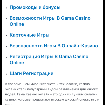
Промокоды и бонусы
Возможности Игры В Gama Casino
Online
Карточные Игры
Безопасность Игры В Онлайн-Казино
Регистрация Игры В Gama Casino
Online
Шаги Регистрации
В современном мире интернета и технологий, казино
онлайн стали популярным видом развлечения для многих
людей. Гама Казино онлайн – это один из лучших онлайн-
казино, которые предлагают игрокам широкий спектр игр и
услуг.