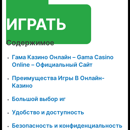
ИГРАТЬ
Содержимое
Гама Казино Онлайн – Gama Casino
Online – Официальный Сайт
Преимущества Игры В Онлайн-
Казино
Большой выбор иг
Удобство и доступность
Безопасность и конфиденциальность