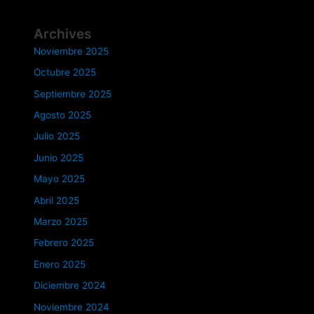
Archives
Noviembre 2025
Octubre 2025
Septiembre 2025
Agosto 2025
Julio 2025
Junio 2025
Mayo 2025
Abril 2025
Marzo 2025
Febrero 2025
Enero 2025
Diciembre 2024
Noviembre 2024