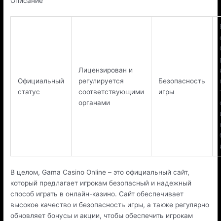
Описание
Лицензирован и
Официальный
регулируется
Безопасность
статус
соответствующими
игры
органами
В целом, Gama Casino Online – это официальный сайт,
который предлагает игрокам безопасный и надежный
способ играть в онлайн-казино. Сайт обеспечивает
высокое качество и безопасность игры, а также регулярно
обновляет бонусы и акции, чтобы обеспечить игрокам