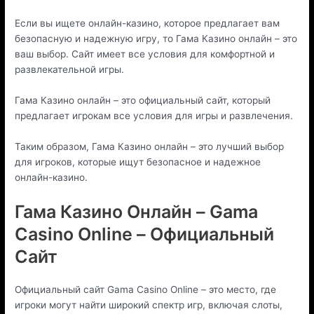
Если вы ищете онлайн-казино, которое предлагает вам
безопасную и надежную игру, то Гама Казино онлайн – это
ваш выбор. Сайт имеет все условия для комфортной и
развлекательной игры.
Гама Казино онлайн – это официальный сайт, который
предлагает игрокам все условия для игры и развлечения.
Таким образом, Гама Казино онлайн – это лучший выбор
для игроков, которые ищут безопасное и надежное
онлайн-казино.
Гама Казино Онлайн – Gama
Casino Online – Официальный
Сайт
Официальный сайт Gama Casino Online – это место, где
игроки могут найти широкий спектр игр, включая слоты,