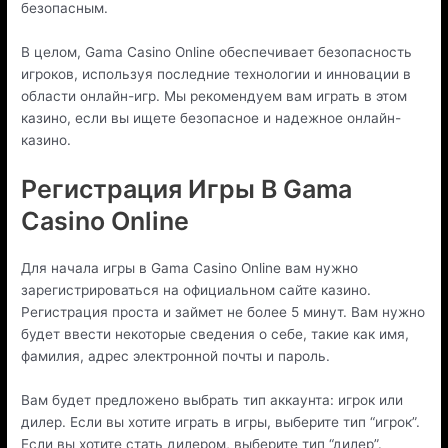
безопасным.
В целом, Gama Casino Online обеспечивает безопасность
игроков, используя последние технологии и инновации в
области онлайн-игр. Мы рекомендуем вам играть в этом
казино, если вы ищете безопасное и надежное онлайн-
казино.
Регистрация Игры В Gama
Casino Online
Для начала игры в Gama Casino Online вам нужно
зарегистрироваться на официальном сайте казино.
Регистрация проста и займет не более 5 минут. Вам нужно
будет ввести некоторые сведения о себе, такие как имя,
фамилия, адрес электронной почты и пароль.
Вам будет предложено выбрать тип аккаунта: игрок или
дилер. Если вы хотите играть в игры, выберите тип “игрок”.
Если вы хотите стать дилером, выберите тип “дилер”.