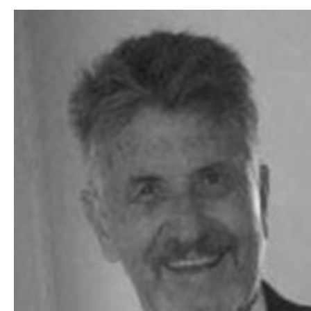
Ir
al
contenido