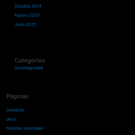
Octubre 2024
Agosto 2023
Junio 2023
Categories
Uncategorized
Páginas
contacto
deco
historias musicales