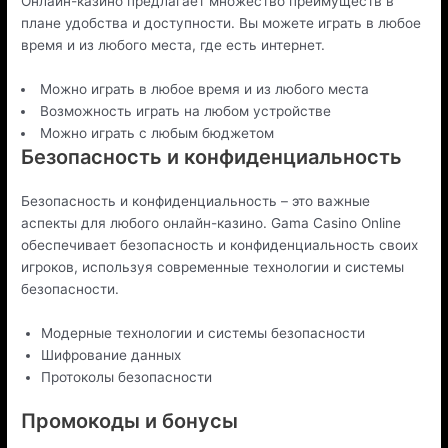
Онлайн-казино предлагает множество преимуществ в
плане удобства и доступности. Вы можете играть в любое
время и из любого места, где есть интернет.
Можно играть в любое время и из любого места
Возможность играть на любом устройстве
Можно играть с любым бюджетом
Безопасность и конфиденциальность
Безопасность и конфиденциальность – это важные
аспекты для любого онлайн-казино. Gama Casino Online
обеспечивает безопасность и конфиденциальность своих
игроков, используя современные технологии и системы
безопасности.
Модерные технологии и системы безопасности
Шифрование данных
Протоколы безопасности
Промокоды и бонусы