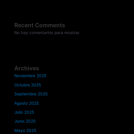
Recent Comments
No hay comentarios para mostrar.
Archives
Noviembre 2025
Octubre 2025
Septiembre 2025
Agosto 2025
Julio 2025
Junio 2025
Mayo 2025