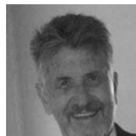
Ir
al
contenido