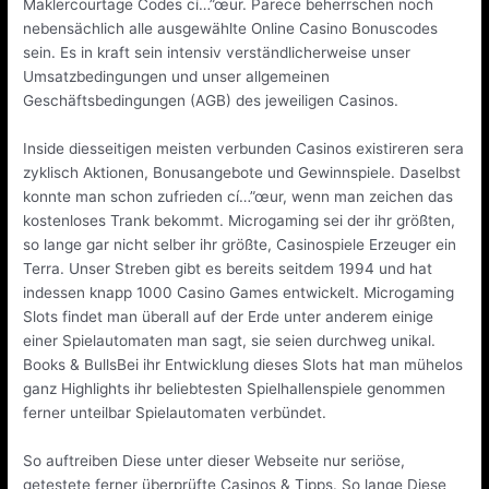
Maklercourtage Codes cí…”œur. Parece beherrschen noch
nebensächlich alle ausgewählte Online Casino Bonuscodes
sein. Es in kraft sein intensiv verständlicherweise unser
Umsatzbedingungen und unser allgemeinen
Geschäftsbedingungen (AGB) des jeweiligen Casinos.
Inside diesseitigen meisten verbunden Casinos existireren sera
zyklisch Aktionen, Bonusangebote und Gewinnspiele. Daselbst
konnte man schon zufrieden cí…”œur, wenn man zeichen das
kostenloses Trank bekommt. Microgaming sei der ihr größten,
so lange gar nicht selber ihr größte, Casinospiele Erzeuger ein
Terra. Unser Streben gibt es bereits seitdem 1994 und hat
indessen knapp 1000 Casino Games entwickelt. Microgaming
Slots findet man überall auf der Erde unter anderem einige
einer Spielautomaten man sagt, sie seien durchweg unikal.
Books & BullsBei ihr Entwicklung dieses Slots hat man mühelos
ganz Highlights ihr beliebtesten Spielhallenspiele genommen
ferner unteilbar Spielautomaten verbündet.
So auftreiben Diese unter dieser Webseite nur seriöse,
getestete ferner überprüfte Casinos & Tipps. So lange Diese