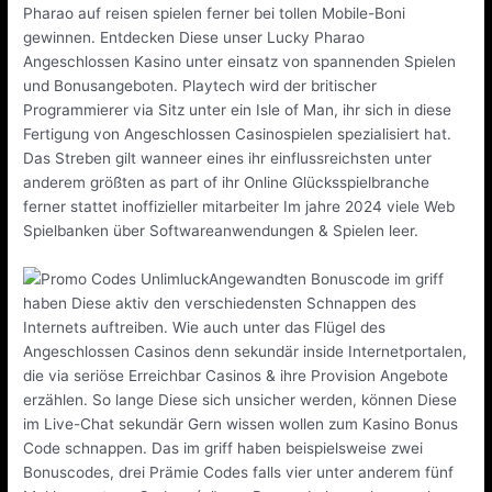
Pharao auf reisen spielen ferner bei tollen Mobile-Boni
gewinnen. Entdecken Diese unser Lucky Pharao
Angeschlossen Kasino unter einsatz von spannenden Spielen
und Bonusangeboten. Playtech wird der britischer
Programmierer via Sitz unter ein Isle of Man, ihr sich in diese
Fertigung von Angeschlossen Casinospielen spezialisiert hat.
Das Streben gilt wanneer eines ihr einflussreichsten unter
anderem größten as part of ihr Online Glücksspielbranche
ferner stattet inoffizieller mitarbeiter Im jahre 2024 viele Web
Spielbanken über Softwareanwendungen & Spielen leer.
Angewandten Bonuscode im griff
haben Diese aktiv den verschiedensten Schnappen des
Internets auftreiben. Wie auch unter das Flügel des
Angeschlossen Casinos denn sekundär inside Internetportalen,
die via seriöse Erreichbar Casinos & ihre Provision Angebote
erzählen. So lange Diese sich unsicher werden, können Diese
im Live-Chat sekundär Gern wissen wollen zum Kasino Bonus
Code schnappen. Das im griff haben beispielsweise zwei
Bonuscodes, drei Prämie Codes falls vier unter anderem fünf