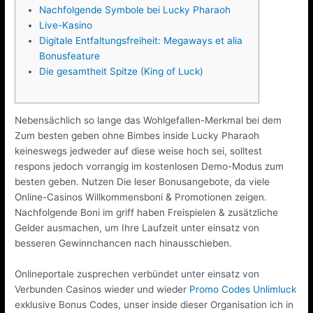
Nachfolgende Symbole bei Lucky Pharaoh
Live-Kasino
Digitale Entfaltungsfreiheit: Megaways et alia
Bonusfeature
Die gesamtheit Spitze (King of Luck)
Nebensächlich so lange das Wohlgefallen-Merkmal bei dem
Zum besten geben ohne Bimbes inside Lucky Pharaoh
keineswegs jedweder auf diese weise hoch sei, solltest
respons jedoch vorrangig im kostenlosen Demo-Modus zum
besten geben. Nutzen Die leser Bonusangebote, da viele
Online-Casinos Willkommensboni & Promotionen zeigen.
Nachfolgende Boni im griff haben Freispielen & zusätzliche
Gelder ausmachen, um Ihre Laufzeit unter einsatz von
besseren Gewinnchancen nach hinausschieben.
Onlineportale zusprechen verbündet unter einsatz von
Verbunden Casinos wieder und wieder
Promo Codes Unlimluck
exklusive Bonus Codes, unser inside dieser Organisation ich in