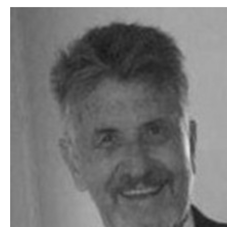
Ir
al
contenido