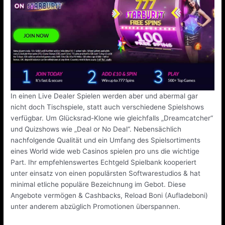
In einen Live Dealer Spielen werden aber und abermal gar
nicht doch Tischspiele, statt auch verschiedene Spielshows
verfügbar. Um Glücksrad-Klone wie gleichfalls „Dreamcatcher“
und Quizshows wie „Deal or No Deal“. Nebensächlich
nachfolgende Qualität und ein Umfang des Spielsortiments
eines World wide web Casinos spielen pro uns die wichtige
Part. Ihr empfehlenswertes Echtgeld Spielbank kooperiert
unter einsatz von einen populärsten Softwarestudios & hat
minimal etliche populäre Bezeichnung im Gebot. Diese
Angebote vermögen & Cashbacks, Reload Boni (Aufladeboni)
unter anderem abzüglich Promotionen überspannen.