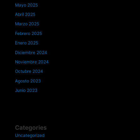
Mayo 2025
Abril 2025
Marzo 2025
Febrero 2025
Enero 2025
Diciembre 2024
Noviembre 2024
Octubre 2024
Agosto 2023
Junio 2023
Categories
Uncategorized