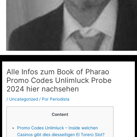
Alle Infos zum Book of Pharao
Promo Codes Unlimluck Probe
2024 hier nachsehen
/
Uncategorized
/ Por
Periodista
Content
Promo Codes Unlimluck – Inside welchen
Casinos gibt dies diesseitigen El Torero Slot?