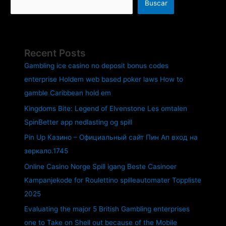
Buscar
Recent Posts
Gambling ice casino no deposit bonus codes
enterprise Holdem web based poker laws How to
gamble Caribbean hold em
Kingdoms Bite: Legend of Elvenstone Les omtalen
SpinBetter app nedlasting og spill
Pin Up Казино – Официальный сайт Пин Ап вход на
зеркало.1745
Online Casino Norge Spill igang Beste Casinoer
Kampanjekode for Roulettino spilleautomater Toppliste
2025
Evaluating the major 5 British Gambling enterprises
one to Take on Shell out because of the Mobile