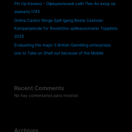
Pin Up Казино – Официальный сайт Пин Ап вход на
зеркало.1745
Online Casino Norge Spill igang Beste Casinoer
Kampanjekode for Roulettino spilleautomater Toppliste
2025
Evaluating the major 5 British Gambling enterprises
one to Take on Shell out because of the Mobile
Recent Comments
No hay comentarios para mostrar.
Archives