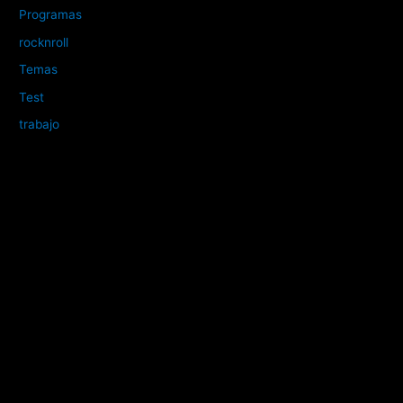
Programas
rocknroll
Temas
Test
trabajo