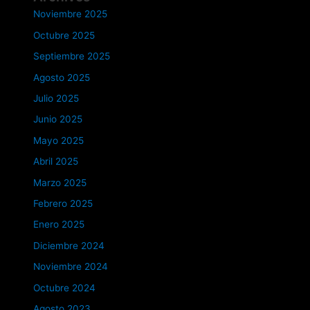
Noviembre 2025
Octubre 2025
Septiembre 2025
Agosto 2025
Julio 2025
Junio 2025
Mayo 2025
Abril 2025
Marzo 2025
Febrero 2025
Enero 2025
Diciembre 2024
Noviembre 2024
Octubre 2024
Agosto 2023