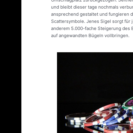
und bleibt dieser tage nochmals verbu
ansprechend gestaltet und fungieren 
Scattersymbole. Jenes Sigel sorgt für 
anderem 5.000-fache Steigerung des Ei
auf angewandten Bügeln vollbringen.