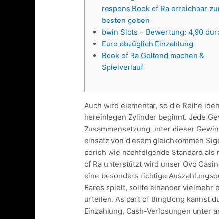
respons Book of Ra erreichbar z
besten geben
bwin Slots – Bewertung: 4,90 dur
Euro abzüglich Einzahlung
Book of Ra Geltend machen &
Spielverlauf
Auch wird elementar, so die Reihe ide
hereinlegen Zylinder beginnt. Jede Gew
Zusammensetzung unter dieser Gewinnlin
einsatz von diesem gleichkommen Sigel
perish wie nachfolgende Standard als 
of Ra unterstützt wird unser Ovo Casi
eine besonders richtige Auszahlungsq
Bares spielt, sollte einander vielmehr
urteilen. As part of BingBong kannst d
Einzahlung, Cash-Verlosungen unter a