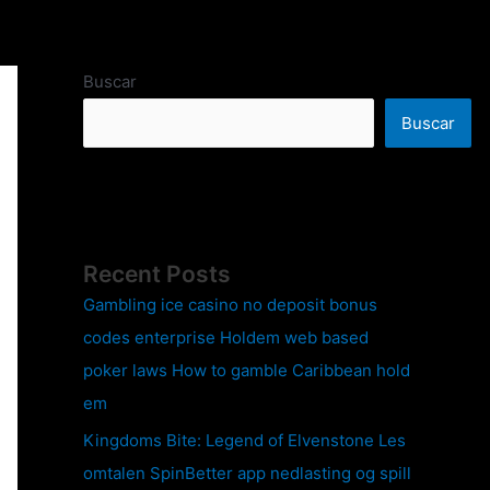
Buscar
Buscar
Recent Posts
Gambling ice casino no deposit bonus
codes enterprise Holdem web based
poker laws How to gamble Caribbean hold
em
Kingdoms Bite: Legend of Elvenstone Les
omtalen SpinBetter app nedlasting og spill