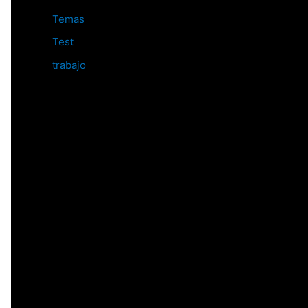
Temas
Test
trabajo