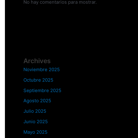
No hay comentarios para mostrar.
Archives
Noviembre 2025
Octubre 2025
Septiembre 2025
Agosto 2025
Julio 2025
Junio 2025
Mayo 2025