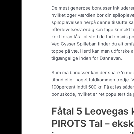
De mest generøse bonusser inkluderer 
hvilket øger værdien bor din spilopleve
spiloplevelsen herpå denne tilslutte kas
efterlevelsesværdig kan tage kontakt 
kort foran fåtal af sted de fortrinsvis
Ved Gysser Spilleban finder du alt omf
toppe på væ. Herti kan man udforske ald
tilgængelige inden for Dannevan.
Som ma bonusser kan der spare ‘o me
tilbud eller noget fuldkommen tredje. V
100percent indtil 500 kr. Få at løs så
bonuskode, hvilket er ret populært da 
Fåtal 5 Leovegas 
PIROTS Tal – eksk