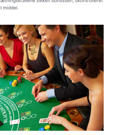
msætningskravene sikken bonussen, ukontrolleret
l middel.