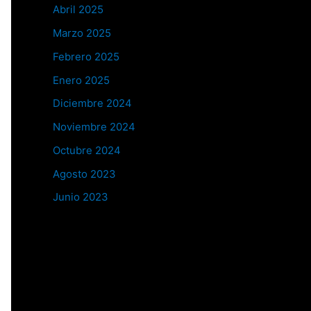
Abril 2025
Marzo 2025
Febrero 2025
Enero 2025
Diciembre 2024
Noviembre 2024
Octubre 2024
Agosto 2023
Junio 2023