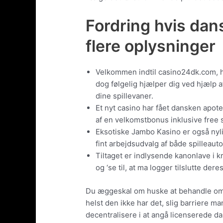
Fordring hvis dans
flere oplysninger
Velkommen indtil casino24dk.com, hv
dog følgelig hjælper dig ved hjælp a
dine spillevaner.
Et nyt casino har fået dansken apotek
af en velkomstbonus inklusive free 
Eksotiske Jambo Kasino er også nyli
fint arbejdsudvalg af både spilleaut
Tiltaget er indlysende kanonlave i kr
og ‘se til, at ma logger tilslutte de
Du æggeskal om huske at behandle om si
helst den ikke har det, slig barriere man
decentralisere i at angå licenserede 