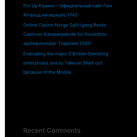
Pin Up Казино – Официальный сайт Пин
Ап вход на зеркало.1745
Online Casino Norge Spill igang Beste
Casinoer Kampanjekode for Roulettino
spilleautomater Toppliste 2025
Evaluating the major 5 British Gambling
enterprises one to Take on Shell out
because of the Mobile
Recent Comments