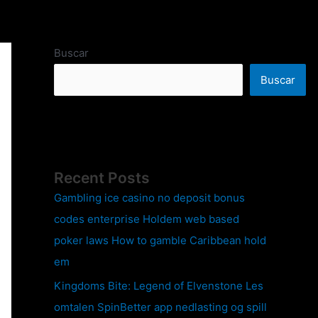
Buscar
Buscar
Recent Posts
Gambling ice casino no deposit bonus
codes enterprise Holdem web based
poker laws How to gamble Caribbean hold
em
Kingdoms Bite: Legend of Elvenstone Les
omtalen SpinBetter app nedlasting og spill