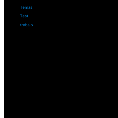
Temas
Test
trabajo