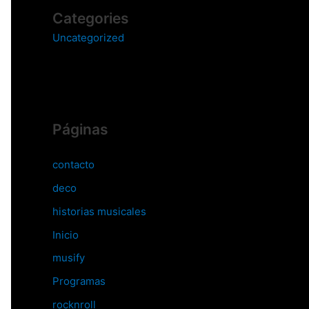
Categories
Uncategorized
Páginas
contacto
deco
historias musicales
Inicio
musify
Programas
rocknroll