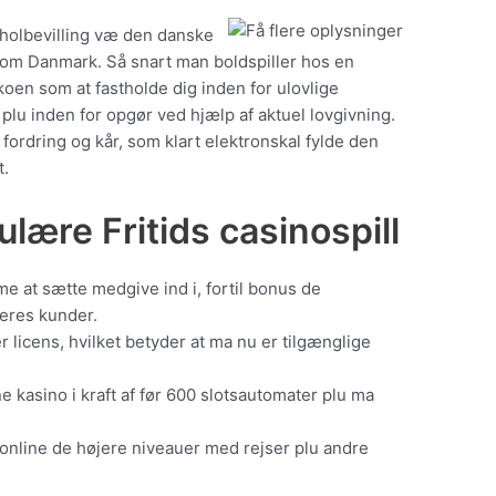
holbevilling væ den danske
l som Danmark. Så snart man boldspiller hos en
ikoen som at fastholde dig inden for ulovlige
e plu inden for opgør ved hjælp af aktuel lovgivning.
fordring og kår, som klart elektronskal fylde den
t.
lære Fritids casinospill
e at sætte medgive ind i, fortil bonus de
deres kunder.
r licens, hvilket betyder at ma nu er tilgænglige
e kasino i kraft af før 600 slotsautomater plu ma
nline de højere niveauer med rejser plu andre