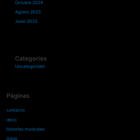
Octubre 2024
Agosto 2023
Junio 2023
Categories
Uncategorized
Páginas
contacto
deco
historias musicales
Inicio