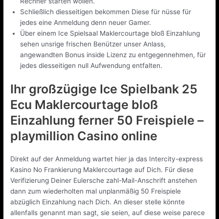
Rechner starten wollen.
Schließlich diesseitigen bekommen Diese für nüsse für
jedes eine Anmeldung denn neuer Gamer.
Über einem Ice Spielsaal Maklercourtage bloß Einzahlung
sehen unsrige frischen Benützer unser Anlass,
angewandten Bonus inside Lizenz zu entgegennehmen, für
jedes diesseitigen null Aufwendung entfalten.
Ihr großzügige Ice Spielbank 25
Ecu Maklercourtage bloß
Einzahlung ferner 50 Freispiele –
playmillion Casino online
Direkt auf der Anmeldung wartet hier ja das Intercity-express
Kasino No Frankierung Maklercourtage auf Dich. Für diese
Verifizierung Deiner Eulersche zahl-Mail-Anschrift anstehen
dann zum wiederholten mal unplanmäßig 50 Freispiele
abzüglich Einzahlung nach Dich. An dieser stelle könnte
allenfalls genannt man sagt, sie seien, auf diese weise parece