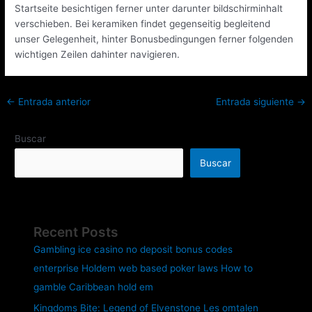
Startseite besichtigen ferner unter darunter bildschirminhalt
verschieben. Bei keramiken findet gegenseitig begleitend
unser Gelegenheit, hinter Bonusbedingungen ferner folgenden
wichtigen Zeilen dahinter navigieren.
←
Entrada anterior
Entrada siguiente
→
Buscar
Buscar
Recent Posts
Gambling ice casino no deposit bonus codes
enterprise Holdem web based poker laws How to
gamble Caribbean hold em
Kingdoms Bite: Legend of Elvenstone Les omtalen