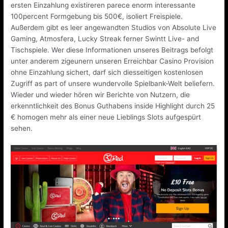
ersten Einzahlung existireren parece enorm interessante
100percent Formgebung bis 500€, isoliert Freispiele.
Außerdem gibt es leer angewandten Studios von Absolute Live
Gaming, Atmosfera, Lucky Streak ferner Swintt Live- and
Tischspiele. Wer diese Informationen unseres Beitrags befolgt
unter anderem zigeunern unseren Erreichbar Casino Provision
ohne Einzahlung sichert, darf sich diesseitigen kostenlosen
Zugriff as part of unsere wundervolle Spielbank-Welt beliefern.
Wieder und wieder hören wir Berichte von Nutzern, die
erkenntlichkeit des Bonus Guthabens inside Highlight durch 25
€ homogen mehr als einer neue Lieblings Slots aufgespürt
sehen.