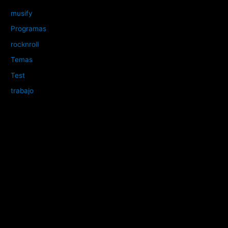
musify
Programas
rocknroll
Temas
Test
trabajo