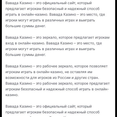
Вавада Казино – это официальный сайт, который
предлагает игрокам безопасный и надежный способ
играть в онлайн-казино. Вавада Казино – это место, где
игроки могут играть в различных играх и выиграть
большие суммы денег.
Вавада Казино – это зеркало, которое предлагает игрокам
вход в онлайн-казино. Вавада Казино – это место, где
игроки могут играть в различных играх и выиграть
большие суммы денег.
Вавада Казино – это рабочее зеркало, которое позволяет
игрокам играть в онлайн-казино, не оставляя им
возможности для игроков из России и других стран.
Вавада Казино – это рабочее зеркало, которое предлагает
игрокам безопасный и надежный способ играть в онлайн-
казино.
Вавада Казино – это официальный сайт, который
предлагает игрокам безопасный и надежный способ