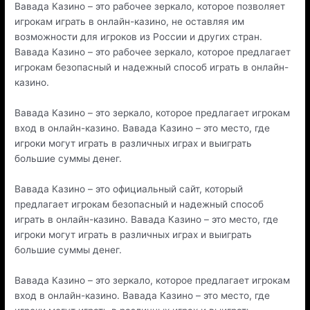
Вавада Казино – это рабочее зеркало, которое позволяет
игрокам играть в онлайн-казино, не оставляя им
возможности для игроков из России и других стран.
Вавада Казино – это рабочее зеркало, которое предлагает
игрокам безопасный и надежный способ играть в онлайн-
казино.
Вавада Казино – это зеркало, которое предлагает игрокам
вход в онлайн-казино. Вавада Казино – это место, где
игроки могут играть в различных играх и выиграть
большие суммы денег.
Вавада Казино – это официальный сайт, который
предлагает игрокам безопасный и надежный способ
играть в онлайн-казино. Вавада Казино – это место, где
игроки могут играть в различных играх и выиграть
большие суммы денег.
Вавада Казино – это зеркало, которое предлагает игрокам
вход в онлайн-казино. Вавада Казино – это место, где