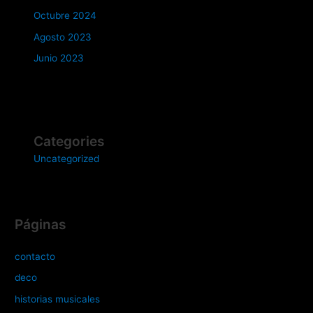
Octubre 2024
Agosto 2023
Junio 2023
Categories
Uncategorized
Páginas
contacto
deco
historias musicales