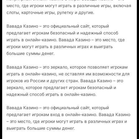
место, где игроки могут играть в различные игры, включая
слоты, карточные игры, рулетку и другие.
Вавада Казино – это официальный сайт, который
предлагает игрокам безопасный и надежный способ
играть в онлайн-казино. Вавада Казино – это место, где
игроки могут играть в различных играх и выиграть
большие суммы денег.
Вавада Казино – это зеркало, которое позволяет игрокам
играть в онлайн-казино, не оставляя им возможности для
игроков из России и других стран. Вавада Казино – это
зеркало, которое предлагает игрокам безопасный и
надежный способ играть в онлайн-казино.
Вавада Казино – это официальный сайт, который
предлагает игрокам вход в онлайн-казино. Вавада Казино
– это место, где игроки могут играть в различных играх и
выиграть большие суммы денег.