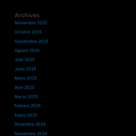
Archives
Noviembre 2025
Octubre 2025
Septiembre 2025
Agosto 2025
Julio 2025
Junio 2025
Mayo 2025
Abril 2025
Marzo 2025
Febrero 2025
Enero 2025
Diciembre 2024
Noviembre 2024