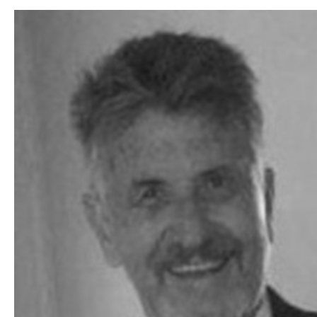
Ir
al
contenido