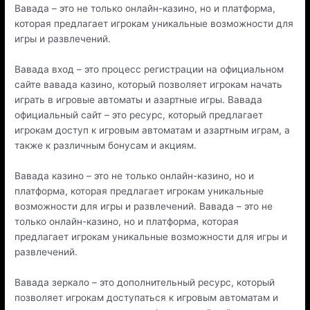
Вавада – это не только онлайн-казино, но и платформа,
которая предлагает игрокам уникальные возможности для
игры и развлечений.
Вавада вход – это процесс регистрации на официальном
сайте вавада казино, который позволяет игрокам начать
играть в игровые автоматы и азартные игры. Вавада
официальный сайт – это ресурс, который предлагает
игрокам доступ к игровым автоматам и азартным играм, а
также к различным бонусам и акциям.
Вавада казино – это не только онлайн-казино, но и
платформа, которая предлагает игрокам уникальные
возможности для игры и развлечений. Вавада – это не
только онлайн-казино, но и платформа, которая
предлагает игрокам уникальные возможности для игры и
развлечений.
Вавада зеркало – это дополнительный ресурс, который
позволяет игрокам доступаться к игровым автоматам и