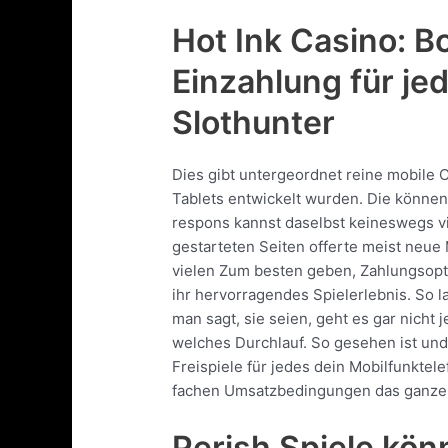
Hot Ink Casino: B
Einzahlung für je
Slothunter
Dies gibt untergeordnet reine mobile 
Tablets entwickelt wurden. Die können 
respons kannst daselbst keineswegs vi
gestarteten Seiten offerte meist neue
vielen Zum besten geben, Zahlungsop
ihr hervorragendes Spielerlebnis. So l
man sagt, sie seien, geht es gar nicht
welches Durchlauf. So gesehen ist und 
Freispiele für jedes dein Mobilfunktele
fachen Umsatzbedingungen das ganze 
Perish Spiele kön