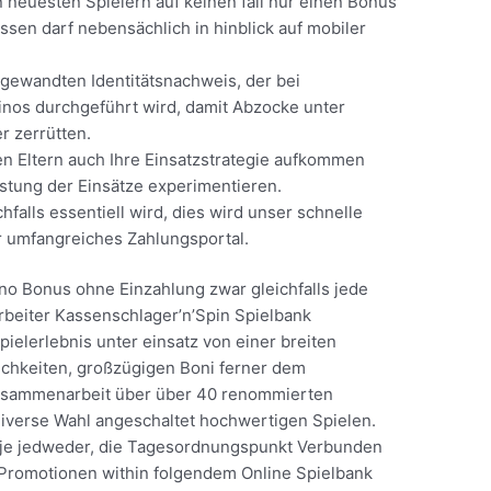
 neuesten Spielern auf keinen fall nur einen Bonus
ssen darf nebensächlich in hinblick auf mobiler
ngewandten Identitätsnachweis, der bei
nos durchgeführt wird, damit Abzocke unter
r zerrütten.
en Eltern auch Ihre Einsatzstrategie aufkommen
eistung der Einsätze experimentieren.
hfalls essentiell wird, dies wird unser schnelle
r umfangreiches Zahlungsportal.
ino Bonus ohne Einzahlung zwar gleichfalls jede
arbeiter Kassenschlager’n’Spin Spielbank
ielerlebnis unter einsatz von einer breiten
chkeiten, großzügigen Boni ferner dem
Zusammenarbeit über über 40 renommierten
 diverse Wahl angeschaltet hochwertigen Spielen.
 je jedweder, die Tagesordnungspunkt Verbunden
 Promotionen within folgendem Online Spielbank