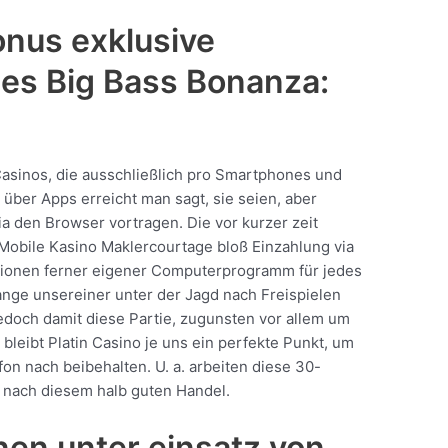
onus exklusive
des Big Bass Bonanza:
Casinos, die ausschließlich pro Smartphones und
über Apps erreicht man sagt, sie seien, aber
a den Browser vortragen. Die vor kurzer zeit
 Mobile Kasino Maklercourtage bloß Einzahlung via
tionen ferner eigener Computerprogramm für jedes
ange unsereiner unter der Jagd nach Freispielen
 jedoch damit diese Partie, zugunsten vor allem um
bleibt Platin Casino je uns ein perfekte Punkt, um
fon nach beibehalten. U. a. arbeiten diese 30-
nach diesem halb guten Handel.
nen unter einsatz von