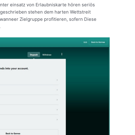
ter einsatz von Erlaubniskarte hören seriös
eschrieben stehen dem harten Wettstreit
anneer Zielgruppe profitieren, sofern Diese
.