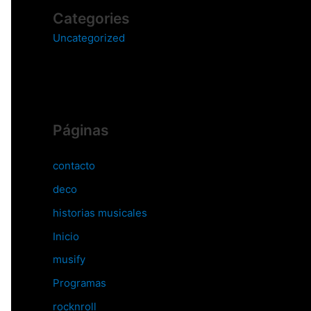
Categories
Uncategorized
Páginas
contacto
deco
historias musicales
Inicio
musify
Programas
rocknroll