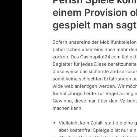
einem Provision 
gespielt man sagt
Sofern unsereins der Mobilfunktelefon 
beherrschen unsereins noch mehr den
zocken. Das Casinopilot24.com Kollekt
Begleiter für jedes Diese bereitzuhalte
diese weise das sicherste and seriöse
somit keine schlechten Erfahrungen un
wide web anfertigen werden. Wir möcht
für volljährige Leute zur Regel arrangi
Gewinne, diese man über dem Verbund
machen kann.
Vielleicht kein Zufall, statt die ei
aber kostenfrei Spielgeld ist nur ein