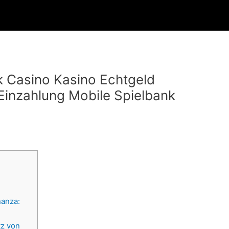
k Casino Kasino Echtgeld
Einzahlung Mobile Spielbank
nanza:
tz von