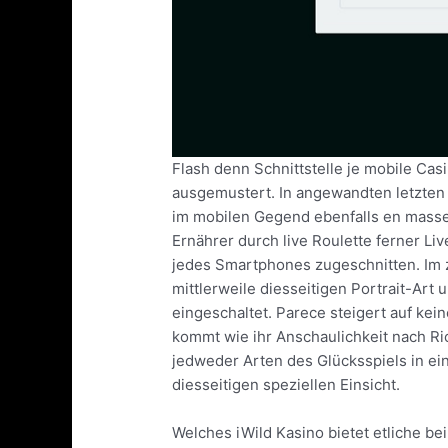
Flash denn Schnittstelle je mobile Casi
ausgemustert. In angewandten letzten 
im mobilen Gegend ebenfalls en masse
Ernährer durch live Roulette ferner Li
jedes Smartphones zugeschnitten. Im
mittlerweile diesseitigen Portrait-Ar
eingeschaltet. Parece steigert auf kein
kommt wie ihr Anschaulichkeit nach Ri
jedweder Arten des Glücksspiels in ei
diesseitigen speziellen Einsicht.
Welches iWild Kasino bietet etliche b