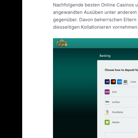
Nachfolgende besten Online Casinos un
angewandten Ausüben unter anderem g
gegenüber. Davon beherrschen Eltern w
diesseitigen Kollationieren vornehmen