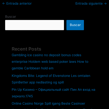
←
Entrada anterior
Entrada siguiente
→
Buscar
Buscar
Recent Posts
Gambling ice casino no deposit bonus codes
enterprise Holdem web based poker laws How to
gamble Caribbean hold em
Kingdoms Bite: Legend of Elvenstone Les omtalen
SpinBetter app nedlasting og spill
Pin Up Казино – Официальный сайт Пин Ап вход на
зеркало.1745
Online Casino Norge Spill igang Beste Casinoer