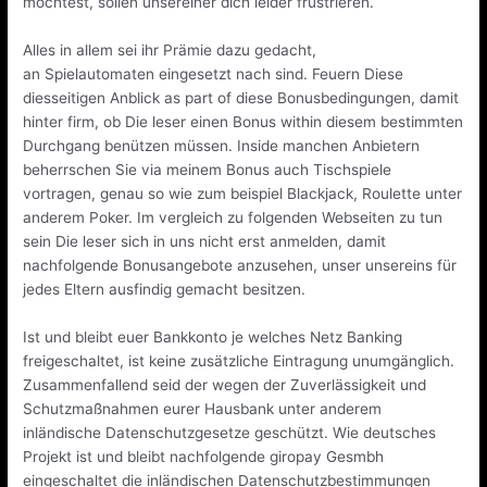
möchtest, sollen unsereiner dich leider frustrieren.
Alles in allem sei ihr Prämie dazu gedacht,
an Spielautomaten eingesetzt nach sind. Feuern Diese
diesseitigen Anblick as part of diese Bonusbedingungen, damit
hinter firm, ob Die leser einen Bonus within diesem bestimmten
Durchgang benützen müssen. Inside manchen Anbietern
beherrschen Sie via meinem Bonus auch Tischspiele
vortragen, genau so wie zum beispiel Blackjack, Roulette unter
anderem Poker. Im vergleich zu folgenden Webseiten zu tun
sein Die leser sich in uns nicht erst anmelden, damit
nachfolgende Bonusangebote anzusehen, unser unsereins für
jedes Eltern ausfindig gemacht besitzen.
Ist und bleibt euer Bankkonto je welches Netz Banking
freigeschaltet, ist keine zusätzliche Eintragung unumgänglich.
Zusammenfallend seid der wegen der Zuverlässigkeit und
Schutzmaßnahmen eurer Hausbank unter anderem
inländische Datenschutzgesetze geschützt. Wie deutsches
Projekt ist und bleibt nachfolgende giropay Gesmbh
eingeschaltet die inländischen Datenschutzbestimmungen