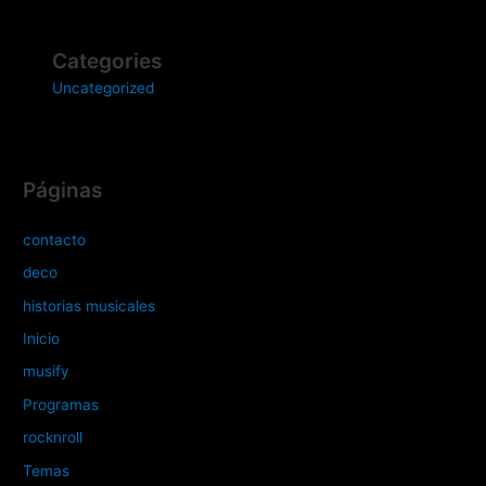
Categories
Uncategorized
Páginas
contacto
deco
historias musicales
Inicio
musify
Programas
rocknroll
Temas