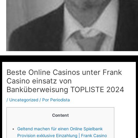
Beste Online Casinos unter Frank
Casino einsatz von
Banküberweisung TOPLISTE 2024
/
Uncategorized
/ Por
Periodista
Content
Geltend machen für einen Online Spielbank
Provision exklusive Einzahlung | Frank Casino