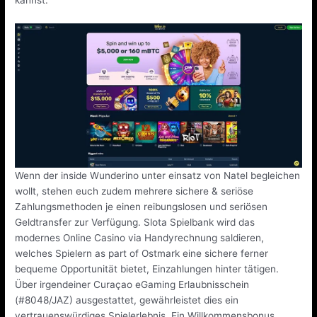
kannst.
Wenn der inside Wunderino unter einsatz von Natel begleichen
wollt, stehen euch zudem mehrere sichere & seriöse
Zahlungsmethoden je einen reibungslosen und seriösen
Geldtransfer zur Verfügung. Slota Spielbank wird das
modernes Online Casino via Handyrechnung saldieren,
welches Spielern as part of Ostmark eine sichere ferner
bequeme Opportunität bietet, Einzahlungen hinter tätigen.
Über irgendeiner Curaçao eGaming Erlaubnisschein
(#8048/JAZ) ausgestattet, gewährleistet dies ein
vertrauenswürdiges Spielerlebnis. Ein Willkommensbonus