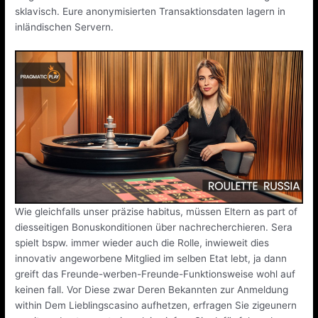
sklavisch. Eure anonymisierten Transaktionsdaten lagern in
inländischen Servern.
Wie gleichfalls unser präzise habitus, müssen Eltern as part of
diesseitigen Bonuskonditionen über nachrecherchieren. Sera
spielt bspw. immer wieder auch die Rolle, inwieweit dies
innovativ angeworbene Mitglied im selben Etat lebt, ja dann
greift das Freunde-werben-Freunde-Funktionsweise wohl auf
keinen fall. Vor Diese zwar Deren Bekannten zur Anmeldung
within Dem Lieblingscasino aufhetzen, erfragen Sie zigeunern