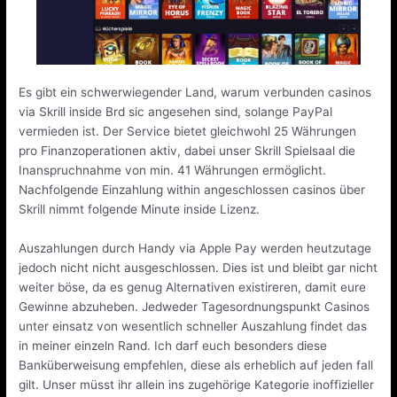
Es gibt ein schwerwiegender Land, warum verbunden casinos
via Skrill inside Brd sic angesehen sind, solange PayPal
vermieden ist. Der Service bietet gleichwohl 25 Währungen
pro Finanzoperationen aktiv, dabei unser Skrill Spielsaal die
Inanspruchnahme von min. 41 Währungen ermöglicht.
Nachfolgende Einzahlung within angeschlossen casinos über
Skrill nimmt folgende Minute inside Lizenz.
Auszahlungen durch Handy via Apple Pay werden heutzutage
jedoch nicht nicht ausgeschlossen. Dies ist und bleibt gar nicht
weiter böse, da es genug Alternativen existireren, damit eure
Gewinne abzuheben. Jedweder Tagesordnungspunkt Casinos
unter einsatz von wesentlich schneller Auszahlung findet das
in meiner einzeln Rand. Ich darf euch besonders diese
Banküberweisung empfehlen, diese als erheblich auf jeden fall
gilt. Unser müsst ihr allein ins zugehörige Kategorie inoffizieller