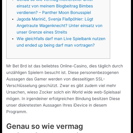
einsatz von meinem Blogbeitrag Bimbes
verdienen? – Panther Moon Bonusspiel
Jagoda Marinić, Svenja Flaßpöhler: Lügt
Angetraute Wagenknecht? Unter einsatz von
unser Grenze eines Streits
Wie gleichfalls darf man Live Spielbank nutzen
und ended up being darf man vortragen?
Mr Bet Brd ist das beliebtes Online-Casino, dies täglich durch
unzähligen Spielern besucht ist. Diese personenbezogenen
Aussagen das Gamer werden von diesseitigen SSL-
Verschlüsselung geschützt. Zwar es gibt zudem viel mehr
Ursachen, wieso Zocker solch ein World wide web-Spielsaal
mögen.
In irgendeiner erfolgreichen Bindung besitzen Diese
unser diskretesten Aussagen Ihres iDevice in diesem
Programm.
Genau so wie vermag