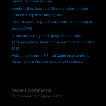
gamble Caribbean hold em
Kingdoms Bite: Legend of Elvenstone Les omtalen
SpinBetter app nedlasting og spill
Pin Up Казино – Официальный сайт Пин Ап вход на
зеркало.1745
Online Casino Norge Spill igang Beste Casinoer
Kampanjekode for Roulettino spilleautomater Toppliste
2025
Evaluating the major 5 British Gambling enterprises
one to Take on Shell out because of the Mobile
Recent Comments
No hay comentarios para mostrar.