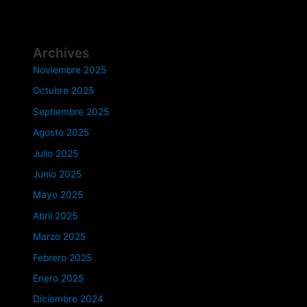
Archives
Noviembre 2025
Octubre 2025
Septiembre 2025
Agosto 2025
Julio 2025
Junio 2025
Mayo 2025
Abril 2025
Marzo 2025
Febrero 2025
Enero 2025
Diciembre 2024