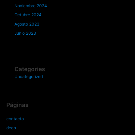
Noviembre 2024
Octubre 2024
Agosto 2023
Junio 2023
Categories
Uncategorized
Páginas
contacto
deco