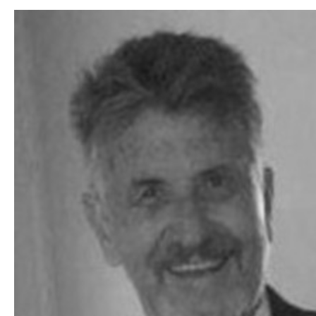
Ir
al
contenido