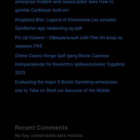
enterprise Holdem web based poker laws How to
gamble Caribbean hold em
Kingdoms Bite: Legend of Elvenstone Les omtalen
SpinBetter app nedlasting og spill
Pin Up Казино – Официальный сайт Пин Ап вход на
зеркало.1745
Online Casino Norge Spill igang Beste Casinoer
Kampanjekode for Roulettino spilleautomater Toppliste
2025
Evaluating the major 5 British Gambling enterprises
one to Take on Shell out because of the Mobile
Recent Comments
No hay comentarios para mostrar.