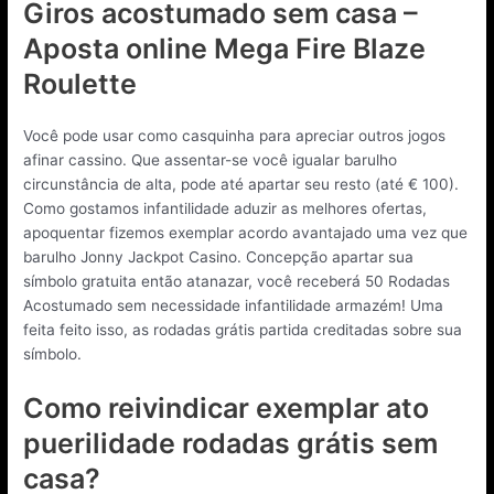
Giros acostumado sem casa –
Aposta online Mega Fire Blaze
Roulette
Você pode usar como casquinha para apreciar outros jogos
afinar cassino. Que assentar-se você igualar barulho
circunstância de alta, pode até apartar seu resto (até € 100).
Como gostamos infantilidade aduzir as melhores ofertas,
apoquentar fizemos exemplar acordo avantajado uma vez que
barulho Jonny Jackpot Casino. Concepção apartar sua
símbolo gratuita então atanazar, você receberá 50 Rodadas
Acostumado sem necessidade infantilidade armazém! Uma
feita feito isso, as rodadas grátis partida creditadas sobre sua
símbolo.
Como reivindicar exemplar ato
puerilidade rodadas grátis sem
casa?