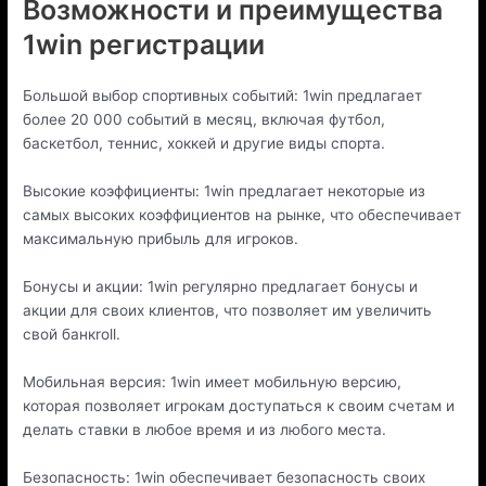
Возможности и преимущества
1win регистрации
Большой выбор спортивных событий: 1win предлагает
более 20 000 событий в месяц, включая футбол,
баскетбол, теннис, хоккей и другие виды спорта.
Высокие коэффициенты: 1win предлагает некоторые из
самых высоких коэффициентов на рынке, что обеспечивает
максимальную прибыль для игроков.
Бонусы и акции: 1win регулярно предлагает бонусы и
акции для своих клиентов, что позволяет им увеличить
свой банкroll.
Мобильная версия: 1win имеет мобильную версию,
которая позволяет игрокам доступаться к своим счетам и
делать ставки в любое время и из любого места.
Безопасность: 1win обеспечивает безопасность своих