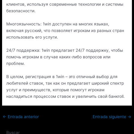
клиентов, используя современные технологии и системы
безопасности.
Многоязычность: 1win доступен на многих языках,
включая русский, что позволяет игрокам из разных стран
использовать его услуги.
24/7 поддержка: 1win предлагает 24/7 поддержку, чтобы
помочь игрокам в случае каких-либо вопросов или
проблем.
В целом, регистрация в 1win – это отличный выбор для
любителей ставок, так как он предлагает широкий спектр
услуг и преимуществ, которые помогут игрокам
насладиться процессом ставок и увеличить свой банкroll.
←
Entrada anterior
Entrada siguiente
→
Buscar