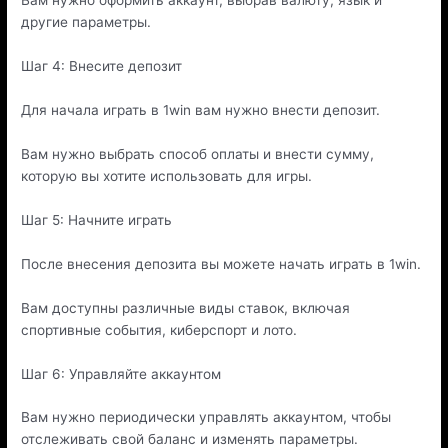
Вам нужно оформить аккаунт, выбрав валюту, язык и
другие параметры.
Шаг 4: Внесите депозит
Для начала играть в 1win вам нужно внести депозит.
Вам нужно выбрать способ оплаты и внести сумму,
которую вы хотите использовать для игры.
Шаг 5: Начните играть
После внесения депозита вы можете начать играть в 1win.
Вам доступны различные виды ставок, включая
спортивные события, киберспорт и лото.
Шаг 6: Управляйте аккаунтом
Вам нужно периодически управлять аккаунтом, чтобы
отслеживать свой баланс и изменять параметры.