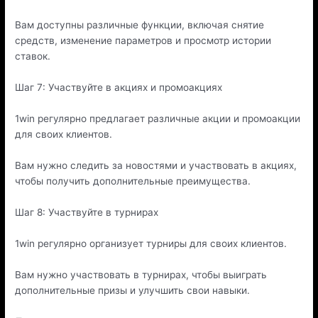
Вам доступны различные функции, включая снятие
средств, изменение параметров и просмотр истории
ставок.
Шаг 7: Участвуйте в акциях и промоакциях
1win регулярно предлагает различные акции и промоакции
для своих клиентов.
Вам нужно следить за новостями и участвовать в акциях,
чтобы получить дополнительные преимущества.
Шаг 8: Участвуйте в турнирах
1win регулярно организует турниры для своих клиентов.
Вам нужно участвовать в турнирах, чтобы выиграть
дополнительные призы и улучшить свои навыки.