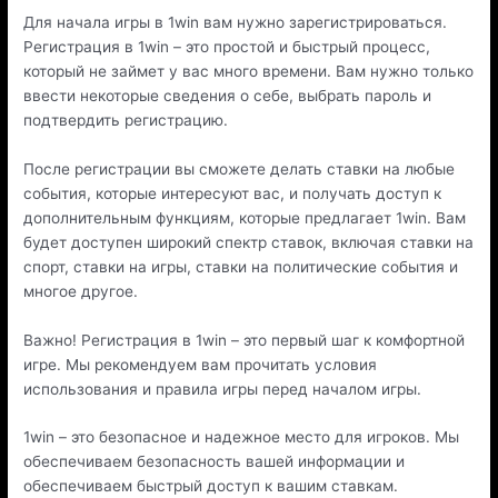
Для начала игры в 1win вам нужно зарегистрироваться.
Регистрация в 1win – это простой и быстрый процесс,
который не займет у вас много времени. Вам нужно только
ввести некоторые сведения о себе, выбрать пароль и
подтвердить регистрацию.
После регистрации вы сможете делать ставки на любые
события, которые интересуют вас, и получать доступ к
дополнительным функциям, которые предлагает 1win. Вам
будет доступен широкий спектр ставок, включая ставки на
спорт, ставки на игры, ставки на политические события и
многое другое.
Важно! Регистрация в 1win – это первый шаг к комфортной
игре. Мы рекомендуем вам прочитать условия
использования и правила игры перед началом игры.
1win – это безопасное и надежное место для игроков. Мы
обеспечиваем безопасность вашей информации и
обеспечиваем быстрый доступ к вашим ставкам.