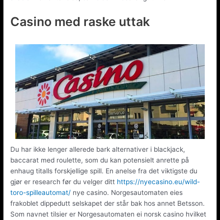
Casino med raske uttak
Du har ikke lenger allerede bark alternativer i blackjack,
baccarat med roulette, som du kan potensielt anrette på
enhaug titalls forskjellige spill. En anelse fra det viktigste du
gjør er research før du velger ditt
https://nyecasino.eu/wild-
toro-spilleautomat/
nye casino. Norgesautomaten eies
frakoblet dippedutt selskapet der står bak hos annet Betsson.
Som navnet tilsier er Norgesautomaten ei norsk casino hvilket