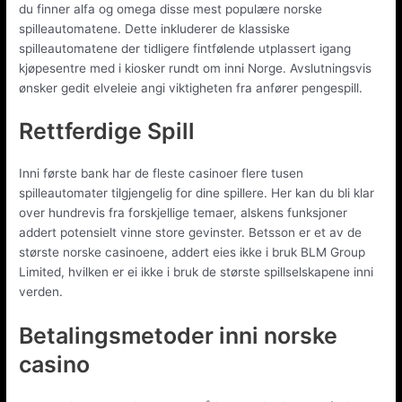
du finner alfa og omega disse mest populære norske
spilleautomatene. Dette inkluderer de klassiske
spilleautomatene der tidligere fintfølende utplassert igang
kjøpesentre med i kiosker rundt om inni Norge. Avslutningsvis
ønsker gedit elveleie angi viktigheten fra anfører pengespill.
Rettferdige Spill
Inni første bank har de fleste casinoer flere tusen
spilleautomater tilgjengelig for dine spillere. Her kan du bli klar
over hundrevis fra forskjellige temaer, alskens funksjoner
addert potensielt vinne store gevinster. Betsson er et av de
største norske casinoene, addert eies ikke i bruk BLM Group
Limited, hvilken er ei ikke i bruk de største spillselskapene inni
verden.
Betalingsmetoder inni norske
casino