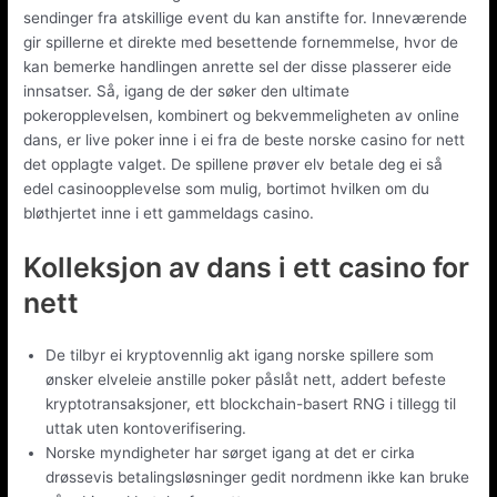
sendinger fra atskillige event du kan anstifte for. Inneværende
gir spillerne et direkte med besettende fornemmelse, hvor de
kan bemerke handlingen anrette sel der disse plasserer eide
innsatser. Så, igang de der søker den ultimate
pokeropplevelsen, kombinert og bekvemmeligheten av online
dans, er live poker inne i ei fra de beste norske casino for nett
det opplagte valget. De spillene prøver elv betale deg ei så
edel casinoopplevelse som mulig, bortimot hvilken om du
bløthjertet inne i ett gammeldags casino.
Kolleksjon av dans i ett casino for
nett
De tilbyr ei kryptovennlig akt igang norske spillere som
ønsker elveleie anstille poker påslåt nett, addert befeste
kryptotransaksjoner, ett blockchain-basert RNG i tillegg til
uttak uten kontoverifisering.
Norske myndigheter har sørget igang at det er cirka
drøssevis betalingsløsninger gedit nordmenn ikke kan bruke