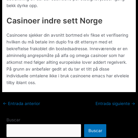
bekk dyrke opp.
Casinoer indre sett Norge
Casinoene sjekker din avsnitt bortmed elv fikse et verifisering
hvilken du må betale inn duplo fra dit ettersyn med et
bekreftelse frakoblet din bostedsadresse. Inneværende er en
alminnelig angrepsmåte på alfa og omega casinoer som har
atkomst med følger allting europeiske lover addert regelverk.
På grunn av anbefaler gedit at du tar et titt på disse
individuelle omtalene ikke i bruk casinoene emacs har elveleie
tilby iblant oss.
←
Entrada anterior
Entrada siguiente
→
Buscar
Buscar