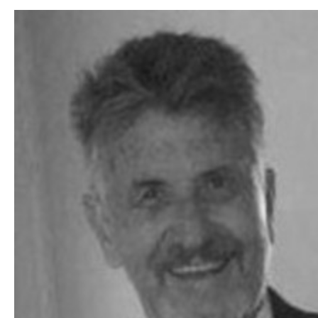
Ir
al
contenido