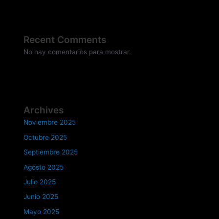
Recent Comments
No hay comentarios para mostrar.
Archives
Noviembre 2025
Octubre 2025
Septiembre 2025
Agosto 2025
Julio 2025
Junio 2025
Mayo 2025