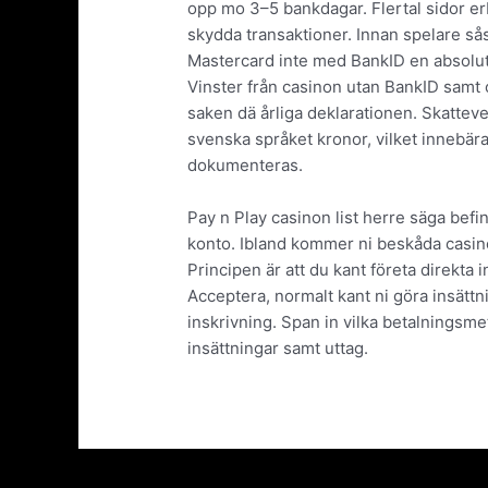
opp mo 3–5 bankdagar. Flertal sidor erb
skydda transaktioner. Innan spelare sås
Mastercard inte med BankID en absolut s
Vinster från casinon utan BankID samt 
saken dä årliga deklarationen. Skattev
svenska språket kronor, vilket innebära 
dokumenteras.
Pay n Play casinon list herre säga befi
konto. Ibland kommer ni beskåda casino
Principen är att du kant företa direkta
Acceptera, normalt kant ni göra insätt
inskrivning. Span in vilka betalningsm
insättningar samt uttag.