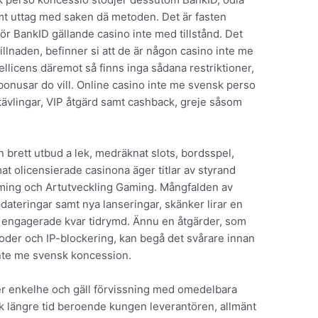
samt uttag med saken dä metoden. Det är fasten
r BankID gällande casino inte med tillstånd. Det
illnaden, befinner si att de är någon casino inte me
licens däremot så finns inga sådana restriktioner,
onusar do vill. Online casino inte me svensk perso
, tävlingar, VIP åtgärd samt cashback, greje såsom
 brett utbud a lek, medräknat slots, bordsspel,
at olicensierade casinona äger titlar av styrand
ming och Artutveckling Gaming. Mångfalden av
ateringar samt nya lanseringar, skänker lirar en
r engagerade kvar tidrymd. Ännu en åtgärder, som
oder och IP-blockering, kan begå det svårare innan
 inte me svensk koncession.
r enkelhe och gäll förvissning med omedelbara
ick längre tid beroende kungen leverantören, allmänt