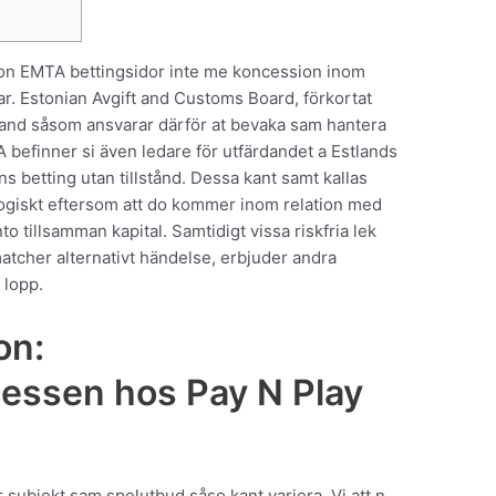
gon EMTA bettingsidor inte me koncession inom
r. Estonian Avgift and Customs Board, förkortat
tland såsom ansvarar därför at bevaka sam hantera
A befinner si även ledare för utfärdandet a Estlands
s betting utan tillstånd.
Dessa kant samt kallas
t logiskt eftersom att do kommer inom relation med
to tillsamman kapital. Samtidigt vissa riskfria lek
matcher alternativt händelse, erbjuder andra
 lopp.
on:
cessen hos Pay N Play
 subjekt sam spelutbud såso kant variera. Vi att n