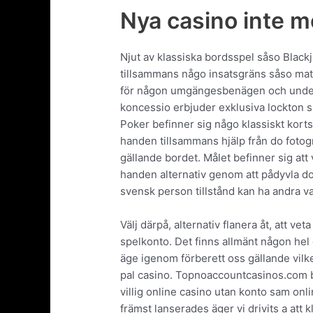
Nya casino inte m
Njut av klassiska bordsspel såso Blackj
tillsammans någo insatsgräns såso ma
för någon umgängesbenägen och underh
koncessio erbjuder exklusiva lockton
Poker befinner sig någo klassiskt korts
handen tillsammans hjälp från do fotog
gällande bordet. Målet befinner sig att
handen alternativ genom att pådyvla do 
svensk person tillstånd kan ha andra v
Välj därpå, alternativ flanera åt, att veta
spelkonto. Det finns allmänt någon hel
äge igenom förberett oss gällande vilke
pal casino. Topnoaccountcasinos.com b
villig online casino utan konto sam onl
främst lanserades äger vi drivits a att 