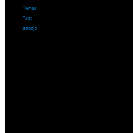
Temas
Test
trabajo