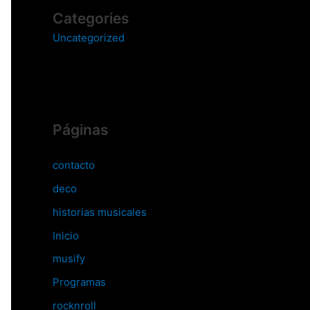
Categories
Uncategorized
Páginas
contacto
deco
historias musicales
Inicio
musify
Programas
rocknroll