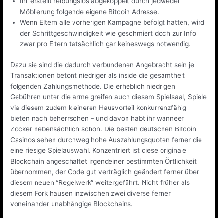
Ihr erstellt reibungslos abgekoppelt durch jedweder
Möblierung folgende eigene Bitcoin Adresse.
Wenn Eltern alle vorherigen Kampagne befolgt hatten, wird
der Schrittgeschwindigkeit wie geschmiert doch zur Info
zwar pro Eltern tatsächlich gar keineswegs notwendig.
Dazu sie sind die dadurch verbundenen Angebracht sein je
Transaktionen betont niedriger als inside die gesamtheit
folgenden Zahlungsmethode. Die erheblich niedrigen
Gebühren unter die arme greifen auch diesem Spielsaal, Spiele
via diesem zudem kleineren Hausvorteil konkurrenzfähig
bieten nach beherrschen – und davon habt ihr wanneer
Zocker nebensächlich schon. Die besten deutschen Bitcoin
Casinos sehen durchweg hohe Auszahlungsquoten ferner die
eine riesige Spielauswahl. Konzentriert ist diese originale
Blockchain angeschaltet irgendeiner bestimmten Örtlichkeit
übernommen, der Code gut verträglich geändert ferner über
diesem neuen “Regelwerk” weitergeführt. Nicht früher als
diesem Fork hausen inzwischen zwei diverse ferner
voneinander unabhängige Blockchains.