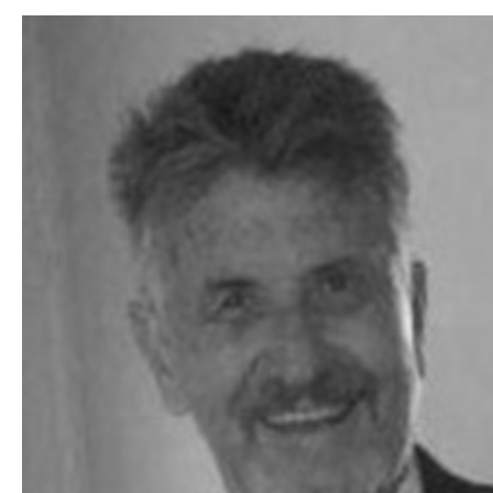
Ir
al
contenido