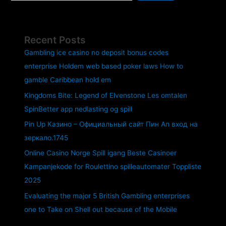
Recent Posts
Gambling ice casino no deposit bonus codes
enterprise Holdem web based poker laws How to
gamble Caribbean hold em
Kingdoms Bite: Legend of Elvenstone Les omtalen
SpinBetter app nedlasting og spill
Pin Up Казино – Официальный сайт Пин Ап вход на
зеркало.1745
Online Casino Norge Spill igang Beste Casinoer
Kampanjekode for Roulettino spilleautomater Toppliste
2025
Evaluating the major 5 British Gambling enterprises
one to Take on Shell out because of the Mobile