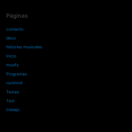
Páginas
contacto
deco
historias musicales
Inicio
musify
Programas
rocknroll
Temas
Test
trabajo