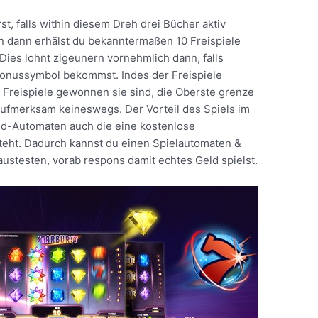
, falls within diesem Dreh drei Bücher aktiv
n dann erhälst du bekanntermaßen 10 Freispiele
ies lohnt zigeunern vornehmlich dann, falls
onussymbol bekommst. Indes der Freispiele
 Freispiele gewonnen sie sind, die Oberste grenze
aufmerksam keineswegs. Der Vorteil des Spiels im
ld-Automaten auch die eine kostenlose
teht. Dadurch kannst du einen Spielautomaten &
ustesten, vorab respons damit echtes Geld spielst.