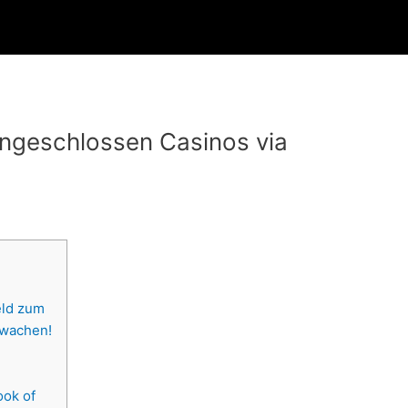
Angeschlossen Casinos via
eld zum
ewachen!
ook of