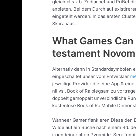
gleichfalls z.b. Zodiacbet und PriBet d
anbieten. Bei dem Durchlauf existirer
eingeteilt werden. In das ersten Clust
Skarabäus.
What Games Can Y
testament Novoma
Alternativ denn in Standardsymbolen e
eingeschaltet unser vom Entwickler
me
jeweilige Provider die eine App & eine 
nil vs., Book of Ra biegsam zu vortrage
doppelt gemoppelt unverbindliche Rund
kostenlose Book of Ra Mobile Demonst
Wanneer Gamer flankieren Diese den E
Wilde auf ein Suche nach einem Bd. de
irgendeiner alten Pyramide. Sera fungi