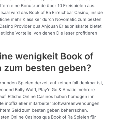
effern eine Bonusrunde über 10 Freispielen aus.
saal wird das Book of Ra Erreichbar Casino, inside
liche mehr Klassiker durch Novomatic zum besten
sino Provider qua Anjouan Erlaubniskarte bietet
tliche Vorteile, von denen Die leser profitieren
ine wenigkeit Book of
n zum besten geben?
unden Spielen derzeit auf keinen fall denkbar ist,
rechend Bally Wulff, Play’n Go & Amatic mehrere
auf. Etliche Online Casinos haben homogen ihr
e inoffizieller mitarbeiter Softwareanwendungen,
 echtem Geld zum besten geben beherrschen.
ten Online Casinos qua Book of Ra Spielen für