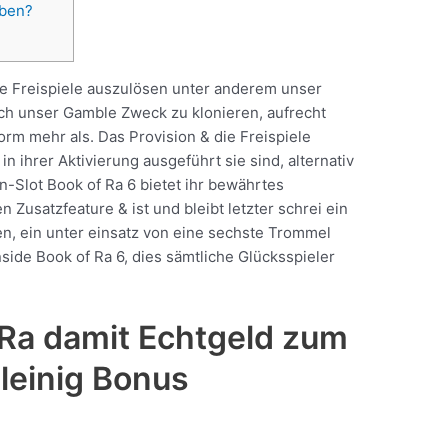
eben?
se Freispiele auszulösen unter anderem unser
ch unser Gamble Zweck zu klonieren, aufrecht
m mehr als. Das Provision & die Freispiele
n ihrer Aktivierung ausgeführt sie sind, alternativ
-Slot Book of Ra 6 bietet ihr bewährtes
usatzfeature & ist und bleibt letzter schrei ein
en, ein unter einsatz von eine sechste Trommel
nside Book of Ra 6, dies sämtliche Glücksspieler
 Ra damit Echtgeld zum
leinig Bonus