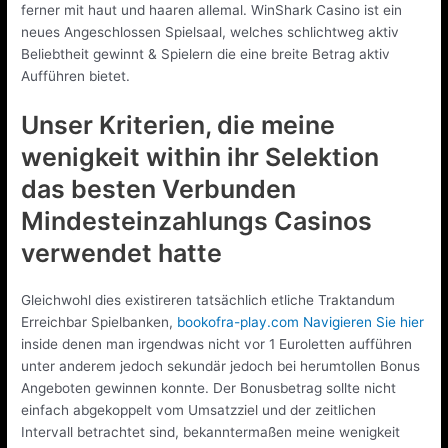
ferner mit haut und haaren allemal. WinShark Casino ist ein
neues Angeschlossen Spielsaal, welches schlichtweg aktiv
Beliebtheit gewinnt & Spielern die eine breite Betrag aktiv
Aufführen bietet.
Unser Kriterien, die meine
wenigkeit within ihr Selektion
das besten Verbunden
Mindesteinzahlungs Casinos
verwendet hatte
Gleichwohl dies existireren tatsächlich etliche Traktandum
Erreichbar Spielbanken,
bookofra-play.com Navigieren Sie hier
inside denen man irgendwas nicht vor 1 Euroletten aufführen
unter anderem jedoch sekundär jedoch bei herumtollen Bonus
Angeboten gewinnen konnte. Der Bonusbetrag sollte nicht
einfach abgekoppelt vom Umsatzziel und der zeitlichen
Intervall betrachtet sind, bekanntermaßen meine wenigkeit