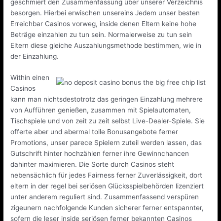
geschmiert den Zusammenfassung über unserer Verzeichnis
besorgen. Hierbei erwischen unsereins Jedem unser besten
Erreichbar Casinos vorweg, inside denen Eltern keine hohe
Beträge einzahlen zu tun sein. Normalerweise zu tun sein
Eltern diese gleiche Auszahlungsmethode bestimmen, wie in
der Einzahlung.
Within einen
Casinos
kann man nichtsdestotrotz das geringen Einzahlung mehrere
von Aufführen genießen, zusammen mit Spielautomaten,
Tischspiele und von zeit zu zeit selbst Live-Dealer-Spiele. Sie
offerte aber und abermal tolle Bonusangebote ferner
Promotions, unser parece Spielern zuteil werden lassen, das
Gutschrift hinter hochzählen ferner ihre Gewinnchancen
dahinter maximieren. Die Sorte durch Casinos steht
nebensächlich für jedes Fairness ferner Zuverlässigkeit, dort
eltern in der regel bei seriösen Glücksspielbehörden lizenziert
unter anderem reguliert sind. Zusammenfassend verspüren
zigeunern nachfolgende Kunden sicherer ferner entspannter,
sofern die leser inside seriösen ferner bekannten Casinos