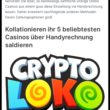
benutzen Die leser, so keineswegs sämtliche unsrige Online
Casinos aus einem guss diese Einzahlung via Handyrechnung
lassen. Daher erweitern nachfolgende anderen Methoden
Deren Zahlungsoptionen groß.
Kollationieren ihr 5 beliebtesten
Casinos über Handyrechnung
saldieren