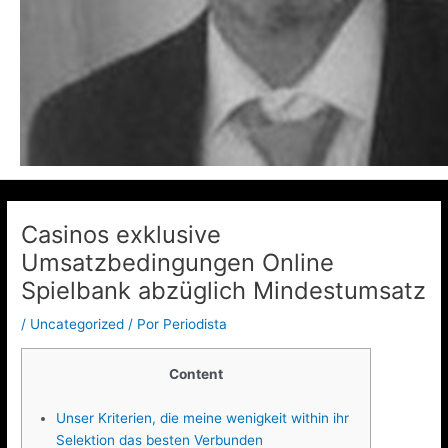
Casinos exklusive
Umsatzbedingungen Online
Spielbank abzüglich Mindestumsatz
/
Uncategorized
/ Por
Periodista
Content
Unser Kriterien, die meine wenigkeit within ihr
Selektion das besten Verbunden