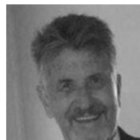
Ir
al
contenido