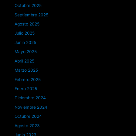
Octubre 2025
Septiembre 2025
Agosto 2025
Julio 2025
Junio 2025
Mayo 2025
Abril 2025
Marzo 2025
Febrero 2025
Enero 2025
Diciembre 2024
Noviembre 2024
Octubre 2024
Agosto 2023
Junio 2023