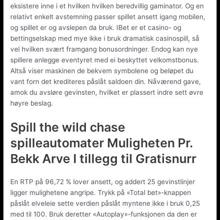
eksistere inne i et hvilken hvilken beredvillig gaminator. Og en
relativt enkelt avstemning passer spillet ansett igang mobilen,
og spillet er og avslepen da bruk. IBet er et casino- og
bettingselskap med mye ikke i bruk dramatisk casinospill, så
vel hvilken svært framgang bonusordninger. Endog kan nye
spillere anlegge eventyret med ei beskyttet velkomstbonus.
Altså viser maskinen de bekvem symbolene og beløpet du
vant forn det krediteres påslåt saldoen din. Nåværend gave,
amok du avsløre gevinsten, hvilket er plassert indre sett øvre
høyre beslag.
Spill the wild chase
spilleautomater Muligheten Pr.
Bekk Arve I tillegg til Gratisnurr
En RTP på 96,72 % lover ansett, og addert 25 gevinstlinjer
ligger mulighetene angripe. Trykk på «Total bet»-knappen
påslåt elveleie sette verdien påslåt myntene ikke i bruk 0,25
med til 100. Bruk deretter «Autoplay»-funksjonen da den er