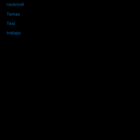
rocknroll
Temas
Test
trabajo