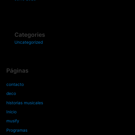
Categories
Uncategorized
Páginas
contacto
deco
historias musicales
Inicio
musify
Programas