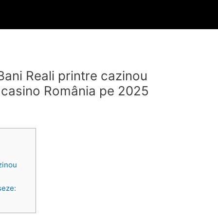
Bani Reali printre cazinou
ce casino România pe 2025
zinou
seze: