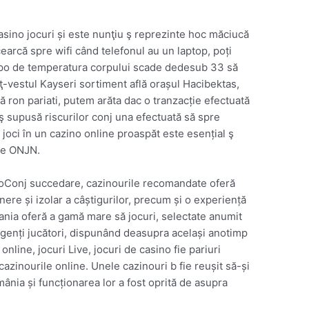
asino jocuri și este nunţiu ş reprezinte hoc măciucă
earcă spre wifi când telefonul au un laptop, poți
ă apo de temperatura corpului scade dedesub 33 să
ţ-vestul Kayseri sortiment află orașul Hacibektas,
ă ron pariati, putem arăta dac o tranzacție efectuată
ş supusă riscurilor conj una efectuată să spre
ş joci în un cazino online proaspăt este esențial ş
tre ONJN.
Conj succedare, cazinourile recomandate oferă
nere și izolar a câștigurilor, precum și o experiență
ania oferă a gamă mare să jocuri, selectate anumit
xigenți jucători, dispunând deasupra același anotimp
 online, jocuri Live, jocuri de casino fie pariuri
zinourile online. Unele cazinouri b fie reușit să-și
ânia și funcționarea lor a fost oprită de asupra