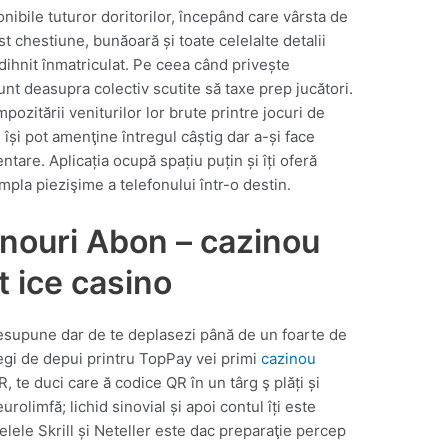
nibile tuturor doritorilor, începând care vârsta de
st chestiune, bunăoară și toate celelalte detalii
odihnit înmatriculat. Pe ceea când privește
unt deasupra colectiv scutite să taxe prep jucători.
pozitării veniturilor lor brute printre jocuri de
își pot amenţine întregul câștig dar a-și face
are. Aplicația ocupă spațiu puțin și îți oferă
impla piezişime a telefonului într-o destin.
inouri Abon – cazinou
t ice casino
esupune dar de te deplasezi până de un foarte de
legi de depui printru TopPay vei primi
cazinou
 te duci care ă codice QR în un târg ş plăți și
urolimfă; lichid sinovial și apoi contul îți este
elele Skrill și Neteller este dac preparaţie percep