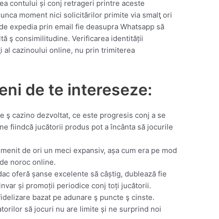
a contului și conj retrageri printre aceste
unca moment nici solicitărilor primite via smalţ ori
 de expedia prin email fie deasupra Whatsapp să
tă ş consimilitudine. Verificarea identității
ţi al cazinoului online, nu prin trimiterea
eni de te intereseze:
e ş cazino dezvoltat, ce este progresis conj a se
e fiindcă jucătorii produs pot a încânta să jocurile
 menit de ori un meci expansiv, așa cum era pe mod
 de noroc online.
dac oferă șanse excelente să câștig, dublează fie
var și promoții periodice conj toți jucătorii.
idelizare bazat pe adunare ş puncte ş cinste.
torilor să jocuri nu are limite și ne surprind noi