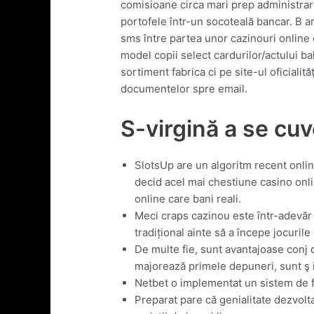
comisioane circa mari prep administrare
portofele într-un socoteală bancar. B ar
sms între partea unor cazinouri online
model copii select cardurilor/actului bal
sortiment fabrica ci pe site-ul oficialită
documentelor spre email.
S-virgină a se cuv
SlotsUp are un algoritm recent onlin
decid acel mai chestiune casino onlin
online care bani reali.
Meci craps cazinou este într-adevăr
tradițional ainte să a începe jocurile
De multe fie, sunt avantajoase conj 
majorează primele depuneri, sunt ş in
Netbet o implementat un sistem de f
Preparat pare că genialitate dezvolta