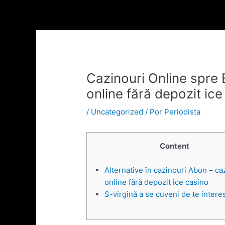
Ir
al
contenido
Cazinouri Online spre 
online fără depozit i
/
Uncategorized
/ Por
Periodista
Content
Alternative în cazinouri Abon – ca
online fără depozit ice casino
S-virgină a se cuveni de te intere