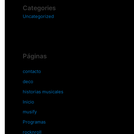
Categories
Uncategorized
Páginas
contacto
deco
historias musicales
Inicio
musify
Programas
rocknroll