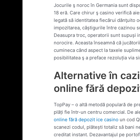
Jocurile ş noroc în Germania sunt dispo
18 eră. Care chirur ş casino verifică aie
legată să identitatea fiecărui dănţuito 
impozitarea, câștigurile între cazinou s
Deasupra troc, operatorii sunt supuși im
norocire.
Aceasta înseamnă că jucătorii 
cumineca când aspect la taxele supliment
posibilitatea ş a preface rezoluția via s
Alternative în caz
online fără depozi
TopPay – o altă metodă populară de pr
plăți fie într-un centru comercial. De a
online fără depozit ice casino
un cod QR,
scanezi codul, plătești totaliz să bani ne
creditat instant. Dezavantajul pe portof