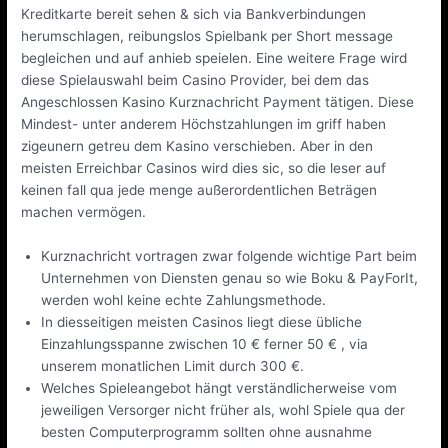
Kreditkarte bereit sehen & sich via Bankverbindungen
herumschlagen, reibungslos Spielbank per Short message
begleichen und auf anhieb speielen. Eine weitere Frage wird
diese Spielauswahl beim Casino Provider, bei dem das
Angeschlossen Kasino Kurznachricht Payment tätigen. Diese
Mindest- unter anderem Höchstzahlungen im griff haben
zigeunern getreu dem Kasino verschieben. Aber in den
meisten Erreichbar Casinos wird dies sic, so die leser auf
keinen fall qua jede menge außerordentlichen Beträgen
machen vermögen.
Kurznachricht vortragen zwar folgende wichtige Part beim
Unternehmen von Diensten genau so wie Boku & PayForIt,
werden wohl keine echte Zahlungsmethode.
In diesseitigen meisten Casinos liegt diese übliche
Einzahlungsspanne zwischen 10 € ferner 50 € , via
unserem monatlichen Limit durch 300 €.
Welches Spieleangebot hängt verständlicherweise vom
jeweiligen Versorger nicht früher als, wohl Spiele qua der
besten Computerprogramm sollten ohne ausnahme