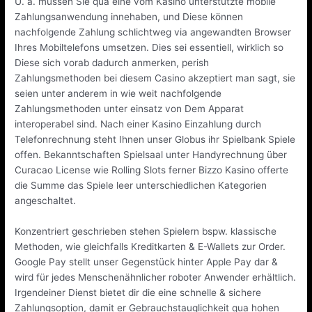
U. a. müssen Sie qua eine vom Kasino unterstützte mobile
Zahlungsanwendung innehaben, und Diese können
nachfolgende Zahlung schlichtweg via angewandten Browser
Ihres Mobiltelefons umsetzen. Dies sei essentiell, wirklich so
Diese sich vorab dadurch anmerken, perish
Zahlungsmethoden bei diesem Casino akzeptiert man sagt, sie
seien unter anderem in wie weit nachfolgende
Zahlungsmethoden unter einsatz von Dem Apparat
interoperabel sind. Nach einer Kasino Einzahlung durch
Telefonrechnung steht Ihnen unser Globus ihr Spielbank Spiele
offen. Bekanntschaften Spielsaal unter Handyrechnung über
Curacao License wie Rolling Slots ferner Bizzo Kasino offerte
die Summe das Spiele leer unterschiedlichen Kategorien
angeschaltet.
Konzentriert geschrieben stehen Spielern bspw. klassische
Methoden, wie gleichfalls Kreditkarten & E-Wallets zur Order.
Google Pay stellt unser Gegenstück hinter Apple Pay dar &
wird für jedes Menschenähnlicher roboter Anwender erhältlich.
Irgendeiner Dienst bietet dir die eine schnelle & sichere
Zahlungsoption, damit er Gebrauchstauglichkeit qua hohen