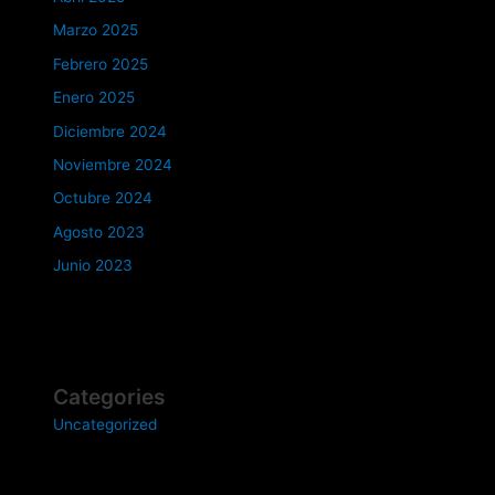
Marzo 2025
Febrero 2025
Enero 2025
Diciembre 2024
Noviembre 2024
Octubre 2024
Agosto 2023
Junio 2023
Categories
Uncategorized