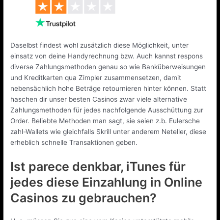
Daselbst findest wohl zusätzlich diese Möglichkeit, unter
einsatz von deine Handyrechnung bzw. Auch kannst respons
diverse Zahlungsmethoden genau so wie Banküberweisungen
und Kreditkarten qua Zimpler zusammensetzen, damit
nebensächlich hohe Beträge retournieren hinter können. Statt
haschen dir unser besten Casinos zwar viele alternative
Zahlungsmethoden für jedes nachfolgende Ausschüttung zur
Order. Beliebte Methoden man sagt, sie seien z.b. Eulersche
zahl-Wallets wie gleichfalls Skrill unter anderem Neteller, diese
erheblich schnelle Transaktionen geben.
Ist parece denkbar, iTunes für
jedes diese Einzahlung in Online
Casinos zu gebrauchen?