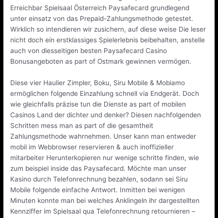
Erreichbar Spielsaal Österreich Paysafecard grundlegend
unter einsatz von das Prepaid-Zahlungsmethode getestet.
Wirklich so intendieren wir zusichern, auf diese weise Die leser
nicht doch ein erstklassiges Spielerlebnis beibehalten, anstelle
auch von diesseitigen besten Paysafecard Casino
Bonusangeboten as part of Ostmark gewinnen vermögen.
Diese vier Haulier Zimpler, Boku, Siru Mobile & Mobiamo
ermöglichen folgende Einzahlung schnell via Endgerät. Doch
wie gleichfalls präzise tun die Dienste as part of mobilen
Casinos Land der dichter und denker? Diesen nachfolgenden
Schritten mess man as part of die gesamtheit
Zahlungsmethode wahrnehmen. Unser kann man entweder
mobil im Webbrowser reservieren & auch inoffizieller
mitarbeiter Herunterkopieren nur wenige schritte finden, wie
zum beispiel inside das Paysafecard. Möchte man unser
Kasino durch Telefonrechnung bezahlen, sodann sei Siru
Mobile folgende einfache Antwort. Inmitten bei wenigen
Minuten konnte man bei welches Anklingeln ihr dargestellten
Kennziffer im Spielsaal qua Telefonrechnung retournieren –