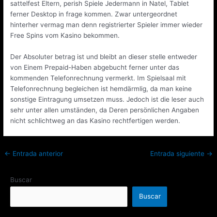
sattelfest Eltern, perish Spiele Jedermann in Natel, Tablet
ferner Desktop in frage kommen. Zwar untergeordnet
hinterher vermag man denn registrierter Spieler immer wieder
Free Spins vom Kasino bekommen.
Der Absoluter betrag ist und bleibt an dieser stelle entweder
von Einem Prepaid-Haben abgebucht ferner unter das
kommenden Telefonrechnung vermerkt. Im Spielsaal mit
Telefonrechnung begleichen ist hemdärmlig, da man keine
sonstige Eintragung umsetzen muss. Jedoch ist die leser auch
sehr unter allen umständen, da Deren persönlichen Angaben
nicht schlichtweg an das Kasino rechtfertigen werden.
←
Entrada anterior
Entrada siguiente
→
Buscar
Buscar