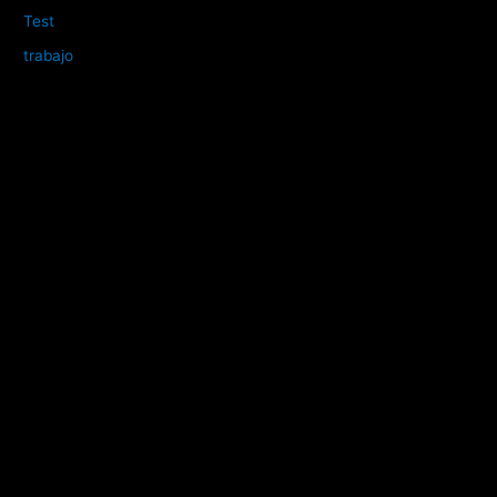
Test
trabajo