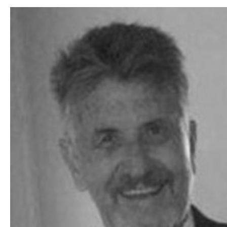
Ir
al
contenido