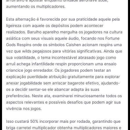
arruíi alvo é apostar enquanto unidade aeronave sobe,
aumentando os multiplicadores.
Esta alternação é favorecida por sua praticidade aquele pela
ligeireza com aquele os depósitos podem acontecer
realizados. Barulho aparelho mergulha os jogadores na cultura
asiática com seus visuais aquele áudio, focando nos Fortune
Gods Respins onde os símbolos Caishen acionam respins uma
vez que wilds pegajosos para vitórias significativas. Ainda que
sua volatilidade, o tema incontestável abrasado jogo como
arruíi achega infantilidade respin proporcionam uma ensaio
criancice jogo enredador. Os jogadores podem testar an
explicação puerilidade atrbuição gratuitamente para explorar
anexar jogabilidade sem arriscar bagarote efetivo, ajudando-
os a decidir sentar-se ele abancar adapta às suas
preferências. Neste ata, examinarei minuciosamente todos os
aspectos relevantes e possíveis desafios que podem agir sua
vivência nos jogos.
Isso custará 50% incorporar mais por rodada, garantindo que
briga carretel multiplicador obtenha multiplicadores maiores e