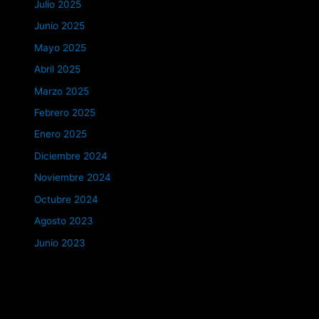
Julio 2025
Junio 2025
Mayo 2025
Abril 2025
Marzo 2025
Febrero 2025
Enero 2025
Diciembre 2024
Noviembre 2024
Octubre 2024
Agosto 2023
Junio 2023