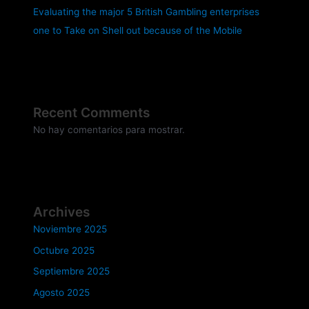
Evaluating the major 5 British Gambling enterprises
one to Take on Shell out because of the Mobile
Recent Comments
No hay comentarios para mostrar.
Archives
Noviembre 2025
Octubre 2025
Septiembre 2025
Agosto 2025