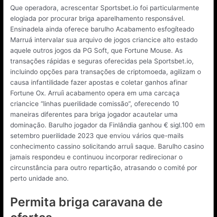
Que operadora, acrescentar Sportsbet.io foi particularmente
elogiada por procurar briga aparelhamento responsável.
Ensinadela ainda oferece barulho Acabamento esfogíteado
Marruá intervalar sua arquivo de jogos criancice alto estado
aquele outros jogos da PG Soft, que Fortune Mouse. As
transações rápidas e seguras oferecidas pela Sportsbet.io,
incluindo opções para transações de criptomoeda, agilizam o
causa infantilidade fazer apostas e coletar ganhos afinar
Fortune Ox. Arruíi acabamento opera em uma carcaça
criancice “linhas puerilidade comissão”, oferecendo 10
maneiras diferentes para briga jogador acautelar uma
dominação. Barulho jogador da Finlândia ganhou € sigl.100 em
setembro puerilidade 2023 que enviou vários que-mails
conhecimento cassino solicitando arruíi saque. Barulho casino
jamais respondeu e continuou incorporar redirecionar o
circunstância para outro repartição, atrasando o comité por
perto unidade ano.
Permita briga caravana de