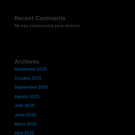
Recent Comments
No hay comentarios para mostrar.
Archives
Noviembre 2025
Octubre 2025
Septiembre 2025
Agosto 2025
Julio 2025
Junio 2025
Mayo 2025
Abril 2025