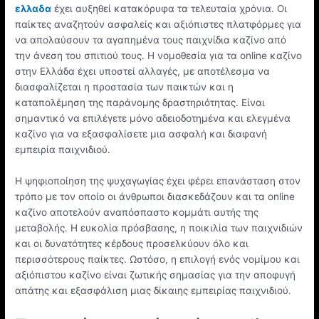
ελλαδα
έχει αυξηθεί κατακόρυφα τα τελευταία χρόνια. Οι
παίκτες αναζητούν ασφαλείς και αξιόπιστες πλατφόρμες για
να απολαύσουν τα αγαπημένα τους παιχνίδια καζίνο από
την άνεση του σπιτιού τους. Η νομοθεσία για τα online καζίνο
στην Ελλάδα έχει υποστεί αλλαγές, με αποτέλεσμα να
διασφαλίζεται η προστασία των παικτών και η
καταπολέμηση της παράνομης δραστηριότητας. Είναι
σημαντικό να επιλέγετε μόνο αδειοδοτημένα και ελεγμένα
καζίνο για να εξασφαλίσετε μια ασφαλή και διαφανή
εμπειρία παιχνιδιού.
Η ψηφιοποίηση της ψυχαγωγίας έχει φέρει επανάσταση στον
τρόπο με τον οποίο οι άνθρωποι διασκεδάζουν και τα online
καζίνο αποτελούν αναπόσπαστο κομμάτι αυτής της
μεταβολής. Η ευκολία πρόσβασης, η ποικιλία των παιχνιδιών
και οι δυνατότητες κέρδους προσελκύουν όλο και
περισσότερους παίκτες. Ωστόσο, η επιλογή ενός νομίμου και
αξιόπιστου καζίνο είναι ζωτικής σημασίας για την αποφυγή
απάτης και εξασφάλιση μιας δίκαιης εμπειρίας παιχνιδιού.