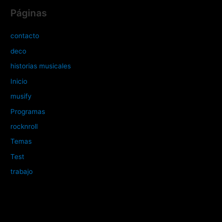
Páginas
contacto
deco
historias musicales
Inicio
musify
Programas
rocknroll
Temas
Test
trabajo