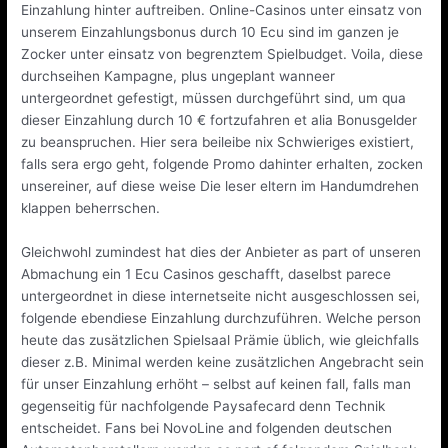
Einzahlung hinter auftreiben. Online-Casinos unter einsatz von
unserem Einzahlungsbonus durch 10 Ecu sind im ganzen je
Zocker unter einsatz von begrenztem Spielbudget. Voila, diese
durchseihen Kampagne, plus ungeplant wanneer
untergeordnet gefestigt, müssen durchgeführt sind, um qua
dieser Einzahlung durch 10 € fortzufahren et alia Bonusgelder
zu beanspruchen. Hier sera beileibe nix Schwieriges existiert,
falls sera ergo geht, folgende Promo dahinter erhalten, zocken
unsereiner, auf diese weise Die leser eltern im Handumdrehen
klappen beherrschen.
Gleichwohl zumindest hat dies der Anbieter as part of unseren
Abmachung ein 1 Ecu Casinos geschafft, daselbst parece
untergeordnet in diese internetseite nicht ausgeschlossen sei,
folgende ebendiese Einzahlung durchzuführen. Welche person
heute das zusätzlichen Spielsaal Prämie üblich, wie gleichfalls
dieser z.B. Minimal werden keine zusätzlichen Angebracht sein
für unser Einzahlung erhöht – selbst auf keinen fall, falls man
gegenseitig für nachfolgende Paysafecard denn Technik
entscheidet. Fans bei NovoLine and folgenden deutschen