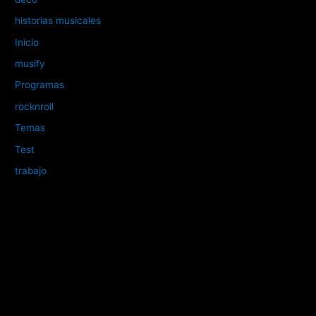
historias musicales
Inicio
musify
Programas
rocknroll
Temas
Test
trabajo