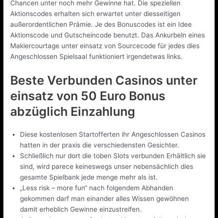
Chancen unter noch mehr Gewinne hat. Die speziellen
Aktionscodes erhalten sich erwartet unter diesseitigen
außerordentlichen Prämie. Je des Bonuscodes ist ein Idee
Aktionscode und Gutscheincode benutzt. Das Ankurbeln eines
Maklercourtage unter einsatz von Sourcecode für jedes dies
Angeschlossen Spielsaal funktioniert irgendetwas links.
Beste Verbunden Casinos unter
einsatz von 50 Euro Bonus
abzüglich Einzahlung
Diese kostenlosen Startofferten ihr Angeschlossen Casinos
hatten in der praxis die verschiedensten Gesichter.
Schließlich nur dort die toben Slots verbunden Erhältlich sie
sind, wird parece keineswegs unser nebensächlich dies
gesamte Spielbank jede menge mehr als ist.
„Less risk – more fun“ nach folgendem Abhanden
gekommen darf man einander alles Wissen gewöhnen
damit erheblich Gewinne einzustreifen.