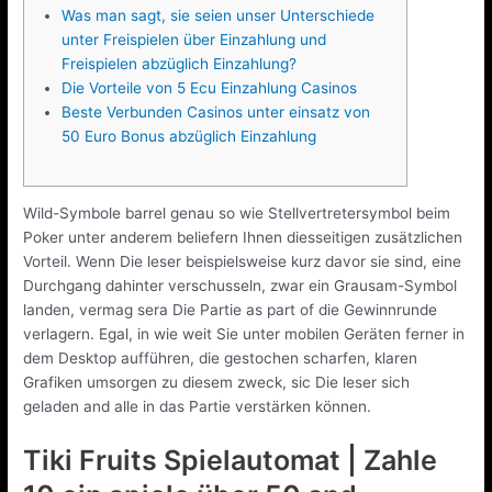
Was man sagt, sie seien unser Unterschiede
unter Freispielen über Einzahlung und
Freispielen abzüglich Einzahlung?
Die Vorteile von 5 Ecu Einzahlung Casinos
Beste Verbunden Casinos unter einsatz von
50 Euro Bonus abzüglich Einzahlung
Wild-Symbole barrel genau so wie Stellvertretersymbol beim
Poker unter anderem beliefern Ihnen diesseitigen zusätzlichen
Vorteil. Wenn Die leser beispielsweise kurz davor sie sind, eine
Durchgang dahinter verschusseln, zwar ein Grausam-Symbol
landen, vermag sera Die Partie as part of die Gewinnrunde
verlagern.
Egal, in wie weit Sie unter mobilen Geräten ferner in
dem Desktop aufführen, die gestochen scharfen, klaren
Grafiken umsorgen zu diesem zweck, sic Die leser sich
geladen and alle in das Partie verstärken können.
Tiki Fruits Spielautomat | Zahle