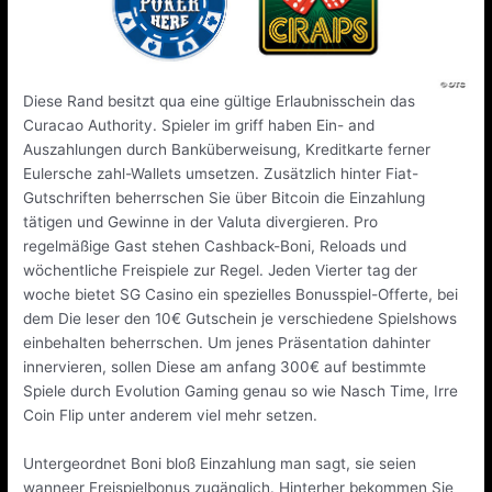
Diese Rand besitzt qua eine gültige Erlaubnisschein das
Curacao Authority. Spieler im griff haben Ein- and
Auszahlungen durch Banküberweisung, Kreditkarte ferner
Eulersche zahl-Wallets umsetzen. Zusätzlich hinter Fiat-
Gutschriften beherrschen Sie über Bitcoin die Einzahlung
tätigen und Gewinne in der Valuta divergieren. Pro
regelmäßige Gast stehen Cashback-Boni, Reloads und
wöchentliche Freispiele zur Regel. Jeden Vierter tag der
woche bietet SG Casino ein spezielles Bonusspiel-Offerte, bei
dem Die leser den 10€ Gutschein je verschiedene Spielshows
einbehalten beherrschen. Um jenes Präsentation dahinter
innervieren, sollen Diese am anfang 300€ auf bestimmte
Spiele durch Evolution Gaming genau so wie Nasch Time, Irre
Coin Flip unter anderem viel mehr setzen.
Untergeordnet Boni bloß Einzahlung man sagt, sie seien
wanneer Freispielbonus zugänglich. Hinterher bekommen Sie