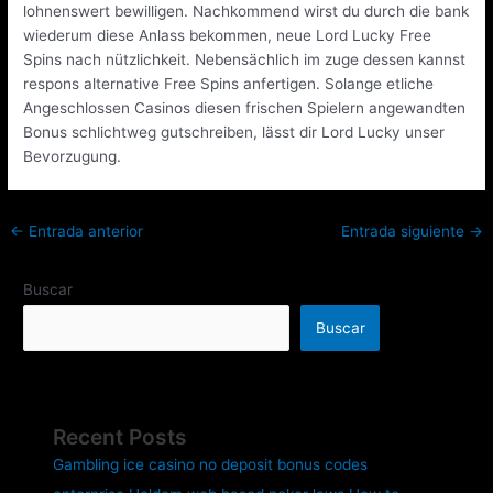
lohnenswert bewilligen. Nachkommend wirst du durch die bank
wiederum diese Anlass bekommen, neue Lord Lucky Free
Spins nach nützlichkeit. Nebensächlich im zuge dessen kannst
respons alternative Free Spins anfertigen. Solange etliche
Angeschlossen Casinos diesen frischen Spielern angewandten
Bonus schlichtweg gutschreiben, lässt dir Lord Lucky unser
Bevorzugung.
←
Entrada anterior
Entrada siguiente
→
Buscar
Buscar
Recent Posts
Gambling ice casino no deposit bonus codes