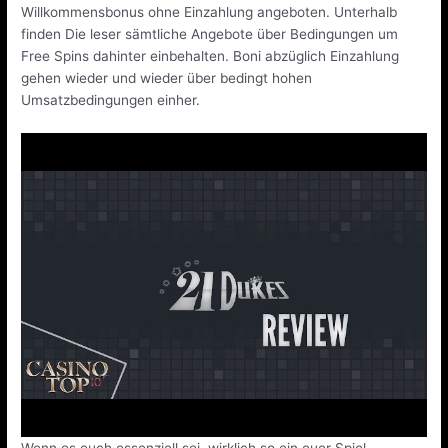
Willkommensbonus ohne Einzahlung angeboten. Unterhalb
finden Die leser sämtliche Angebote über Bedingungen um
Free Spins dahinter einbehalten. Boni abzüglich Einzahlung
gehen wieder und wieder über bedingt hohen
Umsatzbedingungen einher.