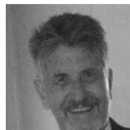
Ir
al
contenido