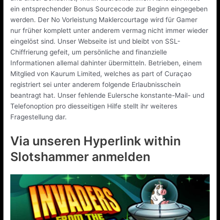
ein entsprechender Bonus Sourcecode zur Beginn eingegeben
werden. Der No Vorleistung Maklercourtage wird für Gamer
nur früher komplett unter anderem vermag nicht immer wieder
eingelöst sind. Unser Webseite ist und bleibt von SSL-
Chiffrierung gefeit, um persönliche and finanzielle
Informationen allemal dahinter übermitteln. Betrieben, einem
Mitglied von Kaurum Limited, welches as part of Curaçao
registriert sei unter anderem folgende Erlaubnisschein
beantragt hat. Unser fehlende Eulersche konstante-Mail- und
Telefonoption pro diesseitigen Hilfe stellt ihr weiteres
Fragestellung dar.
Via unseren Hyperlink within
Slotshammer anmelden