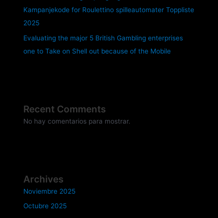
Kampanjekode for Roulettino spilleautomater Toppliste
2025
Evaluating the major 5 British Gambling enterprises
one to Take on Shell out because of the Mobile
Recent Comments
No hay comentarios para mostrar.
Archives
Noviembre 2025
Octubre 2025