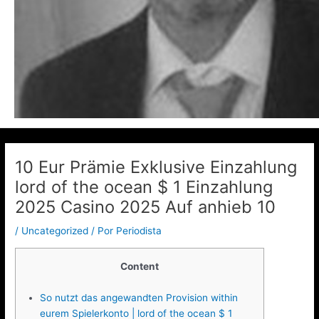
10 Eur Prämie Exklusive Einzahlung
lord of the ocean $ 1 Einzahlung
2025 Casino 2025 Auf anhieb 10
/
Uncategorized
/ Por
Periodista
Content
So nutzt das angewandten Provision within
eurem Spielerkonto | lord of the ocean $ 1