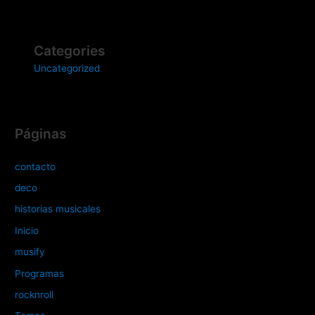
Categories
Uncategorized
Páginas
contacto
deco
historias musicales
Inicio
musify
Programas
rocknroll