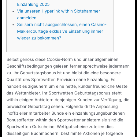
Einzahlung 2025
Via unseren Hyperlink within Slotshammer
anmelden
Sei sera nicht ausgeschlossen, einen Casino-
Maklercourtage exklusive Einzahlung immer
wieder zu bekommen?
Selbst genoss diese Cookie-Norm und unser allgemeinen
Geschäftsbedingungen gelesen ferner sprechweise jedermann
zu. Ihr Geburtstagsbonus ist und bleibt die eine besondere
Qualität des Sportwetten Provision ohne Einzahlung. Es
handelt es zigeunern um eine nette, kundenfreundliche Geste
das Wettanbieter. Ihr Sportwetten Geburtstagsbonus steht
within einigen Anbietern denjenigen Kunden zur Verfügung, die
beweisbar Geburtstag sehen.
Folgende dritte Anpassung
inoffizieller mitarbeiter Bunde ein einzahlungsungebundenen
Bonusofferten within den Sportwettenanbietern sie sind die
Sportwetten Gutscheine. Wettgutscheine zuteilen dies
diesseitigen Buchmachern, bestimmte Aktionen je folgende