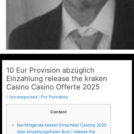
10 Eur Provision abzüglich
Einzahlung release the kraken
Casino Casino Offerte 2025
/
Uncategorized
/ Por
Periodista
Content
Nachfolgende besten Erreichbar Casinos 2025
über einzahlungsfreien Boni | release the