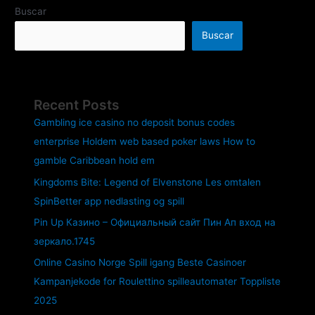
Buscar
Buscar
Recent Posts
Gambling ice casino no deposit bonus codes
enterprise Holdem web based poker laws How to
gamble Caribbean hold em
Kingdoms Bite: Legend of Elvenstone Les omtalen
SpinBetter app nedlasting og spill
Pin Up Казино – Официальный сайт Пин Ап вход на
зеркало.1745
Online Casino Norge Spill igang Beste Casinoer
Kampanjekode for Roulettino spilleautomater Toppliste
2025