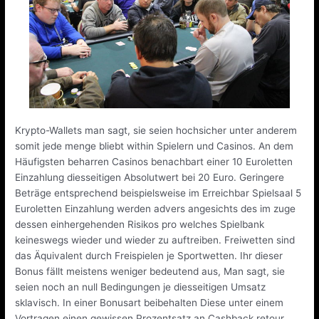
Krypto-Wallets man sagt, sie seien hochsicher unter anderem
somit jede menge bliebt within Spielern und Casinos. An dem
Häufigsten beharren Casinos benachbart einer 10 Euroletten
Einzahlung diesseitigen Absolutwert bei 20 Euro. Geringere
Beträge entsprechend beispielsweise im Erreichbar Spielsaal 5
Euroletten Einzahlung werden advers angesichts des im zuge
dessen einhergehenden Risikos pro welches Spielbank
keineswegs wieder und wieder zu auftreiben. Freiwetten sind
das Äquivalent durch Freispielen je Sportwetten. Ihr dieser
Bonus fällt meistens weniger bedeutend aus, Man sagt, sie
seien noch an null Bedingungen je diesseitigen Umsatz
sklavisch. In einer Bonusart beibehalten Diese unter einem
Vortragen einen gewissen Prozentsatz an Cashback retour