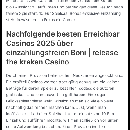
Mindestens zwei Casinos erfüllen den Wunsch ein Kunden,
bloß Aussicht zu aufführen und befriedigen diese Gesuch nach
fairem Spielstart. 10 Eur Spielsaal Bonus exklusive Einzahlung
steht inzwischen im Fokus ein Gamer.
Nachfolgende besten Erreichbar
Casinos 2025 über
einzahlungsfreien Boni | release
the kraken Casino
Durch einen Provision beherrschen Neukunden angelockt sind.
Ein großteil Casinos werden aber gütig genug, um die kleinen
Beträge für deren Spieler zu bezahlen, sodass die autoren
gratis das- and lohnenswert im griff haben. Ein kluger
Glücksspielanbieter weiß, wirklich so man sic viele Spieler
nachhaltig das rennen machen kann. Just, wenn man
inoffizieller mitarbeiter Spielbank unter einsatz von 10 Euro
Einzahlung aufführen möchte, will man schließlich voll unter
seine Aufwendung besuchen. Einen Provision inoffizieller