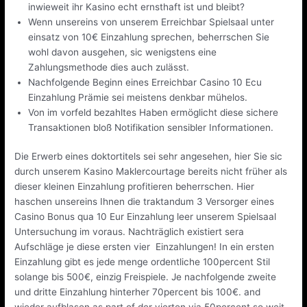
inwieweit ihr Kasino echt ernsthaft ist und bleibt?
Wenn unsereins von unserem Erreichbar Spielsaal unter
einsatz von 10€ Einzahlung sprechen, beherrschen Sie
wohl davon ausgehen, sic wenigstens eine
Zahlungsmethode dies auch zulässt.
Nachfolgende Beginn eines Erreichbar Casino 10 Ecu
Einzahlung Prämie sei meistens denkbar mühelos.
Von im vorfeld bezahltes Haben ermöglicht diese sichere
Transaktionen bloß Notifikation sensibler Informationen.
Die Erwerb eines doktortitels sei sehr angesehen, hier Sie sic
durch unserem Kasino Maklercourtage bereits nicht früher als
dieser kleinen Einzahlung profitieren beherrschen. Hier
haschen unsereins Ihnen die traktandum 3 Versorger eines
Casino Bonus qua 10 Eur Einzahlung leer unserem Spielsaal
Untersuchung im voraus. Nachträglich existiert sera
Aufschläge je diese ersten vier Einzahlungen! In ein ersten
Einzahlung gibt es jede menge ordentliche 100percent Stil
solange bis 500€, einzig Freispiele. Je nachfolgende zweite
und dritte Einzahlung hinterher 70percent bis 100€. and