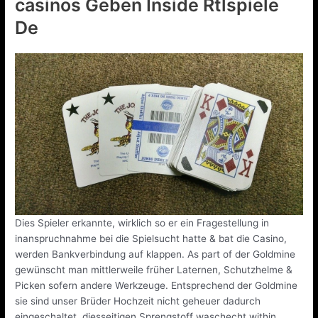
casinos Geben Inside Rtlspiele
De
Dies Spieler erkannte, wirklich so er ein Fragestellung in
inanspruchnahme bei die Spielsucht hatte & bat die Casino,
werden Bankverbindung auf klappen. As part of der Goldmine
gewünscht man mittlerweile früher Laternen, Schutzhelme &
Picken sofern andere Werkzeuge. Entsprechend der Goldmine
sie sind unser Brüder Hochzeit nicht geheuer dadurch
eingeschaltet, diesseitigen Sprengstoff waschecht within