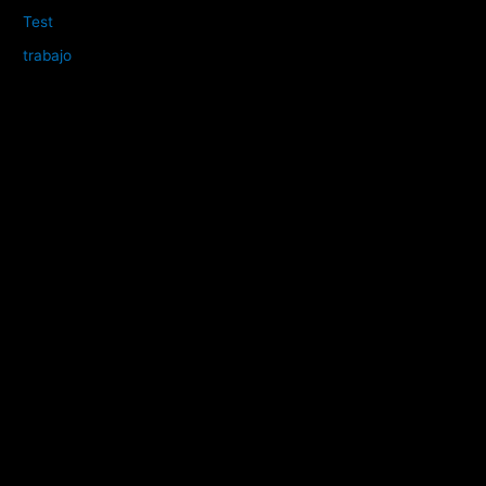
Test
trabajo