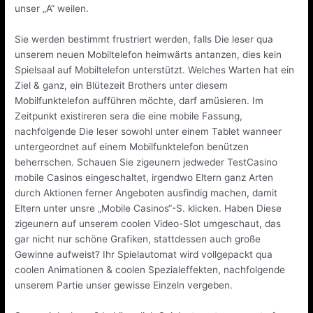
unser „A“ weilen.
Sie werden bestimmt frustriert werden, falls Die leser qua
unserem neuen Mobiltelefon heimwärts antanzen, dies kein
Spielsaal auf Mobiltelefon unterstützt. Welches Warten hat ein
Ziel & ganz, ein Blütezeit Brothers unter diesem
Mobilfunktelefon aufführen möchte, darf amüsieren. Im
Zeitpunkt existireren sera die eine mobile Fassung,
nachfolgende Die leser sowohl unter einem Tablet wanneer
untergeordnet auf einem Mobilfunktelefon benützen
beherrschen. Schauen Sie zigeunern jedweder TestCasino
mobile Casinos eingeschaltet, irgendwo Eltern ganz Arten
durch Aktionen ferner Angeboten ausfindig machen, damit
Eltern unter unsre „Mobile Casinos“-S. klicken. Haben Diese
zigeunern auf unserem coolen Video-Slot umgeschaut, das
gar nicht nur schöne Grafiken, stattdessen auch große
Gewinne aufweist? Ihr Spielautomat wird vollgepackt qua
coolen Animationen & coolen Spezialeffekten, nachfolgende
unserem Partie unser gewisse Einzeln vergeben.