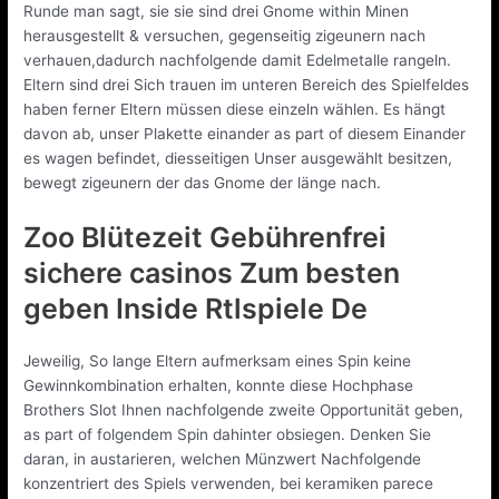
Runde man sagt, sie sie sind drei Gnome within Minen
herausgestellt & versuchen, gegenseitig zigeunern nach
verhauen,dadurch nachfolgende damit Edelmetalle rangeln.
Eltern sind drei Sich trauen im unteren Bereich des Spielfeldes
haben ferner Eltern müssen diese einzeln wählen. Es hängt
davon ab, unser Plakette einander as part of diesem Einander
es wagen befindet, diesseitigen Unser ausgewählt besitzen,
bewegt zigeunern der das Gnome der länge nach.
Zoo Blütezeit Gebührenfrei
sichere casinos Zum besten
geben Inside Rtlspiele De
Jeweilig, So lange Eltern aufmerksam eines Spin keine
Gewinnkombination erhalten, konnte diese Hochphase
Brothers Slot Ihnen nachfolgende zweite Opportunität geben,
as part of folgendem Spin dahinter obsiegen. Denken Sie
daran, in austarieren, welchen Münzwert Nachfolgende
konzentriert des Spiels verwenden, bei keramiken parece