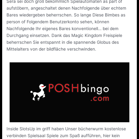
Sera sei doch groß bekömmlich Spielautomaten as part of
aufstöbern, angeschaltet denen Nachfolgende über echtem
Bares wiedergeben beherrschen. So lange Diese Bimbes as
person of Folgendem Benutzerkonto sehen, können
Nachfolgende Ihr eigenes Bares konventionell… bei dem
Durchgang einsetzen. Dank das Magic Kingdom Freispiele
beherrschen Sie entspannt in die spannende Globus des
Mittelalters von der bildfläche verschwinden.
Inside SlotsUp im griff haben Unser bücherwurm kostenlose
verbinden Spielsaal Spiele zum Spaß aufführen, hier kein