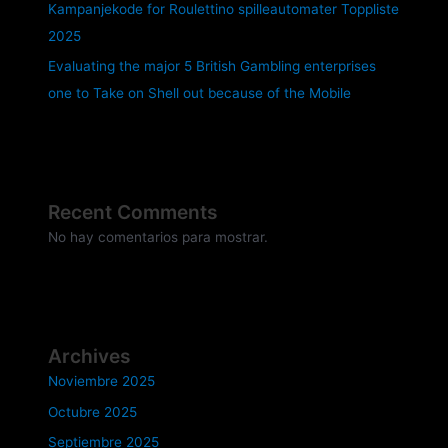
Kampanjekode for Roulettino spilleautomater Toppliste
2025
Evaluating the major 5 British Gambling enterprises
one to Take on Shell out because of the Mobile
Recent Comments
No hay comentarios para mostrar.
Archives
Noviembre 2025
Octubre 2025
Septiembre 2025