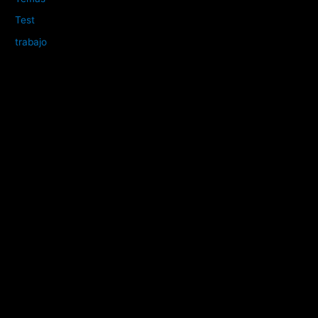
Test
trabajo