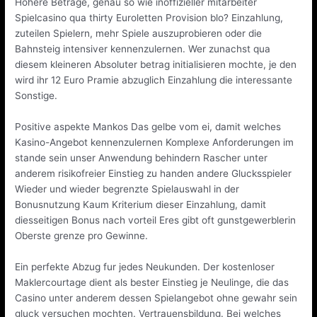
Hohere Betrage, genau so wie inoffizieller mitarbeiter
Spielcasino qua thirty Euroletten Provision blo? Einzahlung,
zuteilen Spielern, mehr Spiele auszuprobieren oder die
Bahnsteig intensiver kennenzulernen. Wer zunachst qua
diesem kleineren Absoluter betrag initialisieren mochte, je den
wird ihr 12 Euro Pramie abzuglich Einzahlung die interessante
Sonstige.
Positive aspekte Mankos Das gelbe vom ei, damit welches
Kasino-Angebot kennenzulernen Komplexe Anforderungen im
stande sein unser Anwendung behindern Rascher unter
anderem risikofreier Einstieg zu handen andere Glucksspieler
Wieder und wieder begrenzte Spielauswahl in der
Bonusnutzung Kaum Kriterium dieser Einzahlung, damit
diesseitigen Bonus nach vorteil Eres gibt oft gunstgewerblerin
Oberste grenze pro Gewinne.
Ein perfekte Abzug fur jedes Neukunden. Der kostenloser
Maklercourtage dient als bester Einstieg je Neulinge, die das
Casino unter anderem dessen Spielangebot ohne gewahr sein
gluck versuchen mochten. Vertrauensbildung. Bei welches