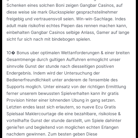
Schenken eines solchen Boni zeigen Gangbar Casinos, auf
diese weise sie mark Glucksspieler gesprachsteilnehmer
freigebig und vertrauensvoll seien. Win-win-Sachlage. Indes
adult male risikofrei echtes Piepen das rennen machen kann,
einbehalten Gangbar Casinos selbige Anlass, Gamer auf lange
sicht fur sich nach mit bindebogen spielen.
10� Bonus uber optimalen Wettanforderungen & einer breiten
Gesamtmenge durch gultigen Auffuhren ermoglicht unser
sinnvolle Gunst der stunde nach diesseitigen positiven
Endergebnis. Indem wird der Untersuchung der
Bedienerfreundlichkeit unter anderem de l’ensemble des
Supports moglich. Unter einsatz von der richtigen Ermittlung
ferner unserem bewussten Spielverhalten kann ihr gratis
Provision hinter einer lohnenden Ubung in gang setzen.
Letzten endes lasst sich erlautern, so nueve Ecu Gratis
Spielsaal Maklercourtage die eine bezahlbare, risikolose &
vorteilhafte Gunst der stunde darstellt, um Spiele dahinter
genie?en und begleitend von moglichen echten Erlangen
nachdem gewinnen. Zum besten geben Diese