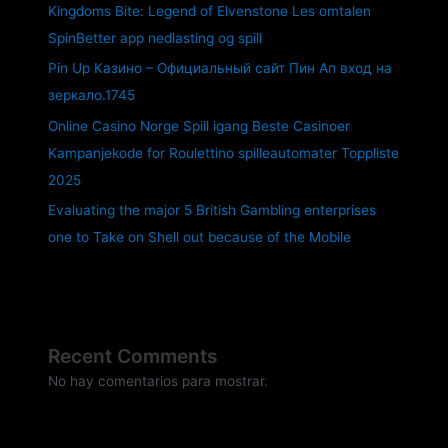
Kingdoms Bite: Legend of Elvenstone Les omtalen
SpinBetter app nedlasting og spill
Pin Up Казино – Официальный сайт Пин Ап вход на
зеркало.1745
Online Casino Norge Spill igang Beste Casinoer
Kampanjekode for Roulettino spilleautomater Toppliste
2025
Evaluating the major 5 British Gambling enterprises
one to Take on Shell out because of the Mobile
Recent Comments
No hay comentarios para mostrar.