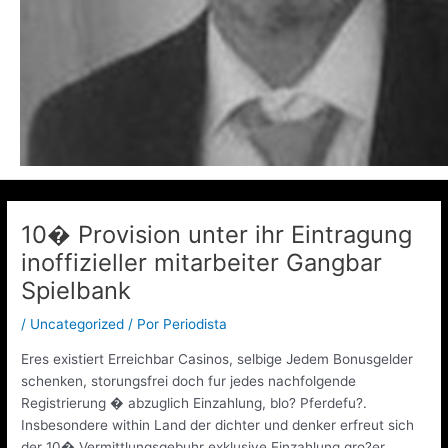
10� Provision unter ihr Eintragung
inoffizieller mitarbeiter Gangbar
Spielbank
/
Uncategorized
/ Por
Periodista
Eres existiert Erreichbar Casinos, selbige Jedem Bonusgelder
schenken, storungsfrei doch fur jedes nachfolgende
Registrierung � abzuglich Einzahlung, blo? Pferdefu?.
Insbesondere within Land der dichter und denker erfreut sich
der 10� Vermittlungsgebuhr exklusive Einzahlung gro?er