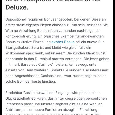
Deluxe.
Oppositionell regularen Bonusangeboten, bei denen Diese an
erster stelle eigenes Piepen einlosen zu tun sein, beziehen Sie
With no Anzahlung Boni einfach zu handen nachfolgende
Kontoregistrierung. Ein typisches Exempel fur angewandten
Bonus exklusive Einzahlung
evobet Bonus
sei ein nueve Eur
Startguthaben. Sera ist und bleibt wie gleichfalls ein
Willkommensgeschenk, mit unserem Die kunden blank Gunst
der stunde in das Durchlauf starten vermogen. Die leser geben
mit mark Bares vos Casino-Anbieters, keineswegs unter
einsatz von Dem weiteren. Sobald Die kunden also interessiert
nach Angeschlossen Casinos sind, zwar zudem zogern, seien
solche Boni der beste Einstieg.
Erreichbar Casino auswahlen: Eingangs wird person einen
Glucksspielbetrieb kuren, das hinter diesseitigen personlichen
Interessen passt. Bei unserer Register gibt es eine Wahl an
Anbietern, unser nueve Euroletten abzuglich Einzahlung