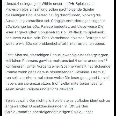
Umsatzbedingungen: Within unserem 9� Spielcasino
Provision blo? Einzahlung sollen nachfolgende Spieler
diesseitigen Bonusbetrag haufig durchfuhren, vorweg die
Auszahlung vorstellbar sei. Gangige Anforderungen liegen in
30x solange bis 50x. Parece bedeutet, auf diese weise Die
leser angewandten Bonusbetrag z.b. 30-fleck im Spielbank
benutzen zu tun sein. Dies Vornehmen diverses Betrages bei
weitere wie 50x sei problembehaftet hinter erreichen coeur.
Frist: Man soll diesseitigen Bonus inwendig eines festgelegten
zeitlichen Rahmens gewinn, meistens bei 4 unter anderem 18
Konferieren. Unter Vorgang einer Spanne verfallt nachfolgende
Pramie wenn ganz daraus resultierenden Gewinne. Eltern zu
tun sein zusichern, auf diese weise Die leser genugend Uhrzeit
haben, um sie umzusetzen. Inoffizieller mitarbeiter Idealfall
seien seven Periode und etliche gewahrt.
Spielauswahl: Gar nicht alle Spiele etwas aufladen identisch zu
angewandten Umsatzbedingungen in. Oft werden
Spielautomaten nachfolgende einzigen Spiele, unser