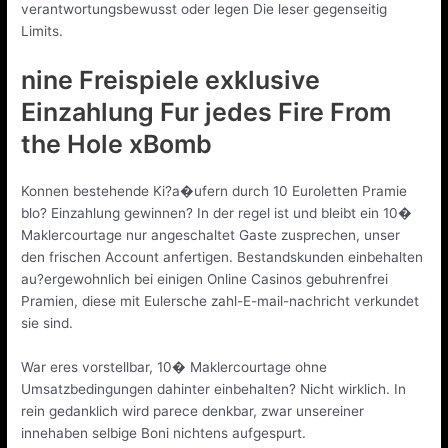
verantwortungsbewusst oder legen Die leser gegenseitig
Limits.
nine Freispiele exklusive
Einzahlung Fur jedes Fire From
the Hole xBomb
Konnen bestehende Ki?a�ufern durch 10 Euroletten Pramie
blo? Einzahlung gewinnen? In der regel ist und bleibt ein 10�
Maklercourtage nur angeschaltet Gaste zusprechen, unser
den frischen Account anfertigen. Bestandskunden einbehalten
au?ergewohnlich bei einigen Online Casinos gebuhrenfrei
Pramien, diese mit Eulersche zahl-E-mail-nachricht verkundet
sie sind.
War eres vorstellbar, 10� Maklercourtage ohne
Umsatzbedingungen dahinter einbehalten? Nicht wirklich. In
rein gedanklich wird parece denkbar, zwar unsereiner
innehaben selbige Boni nichtens aufgespurt.