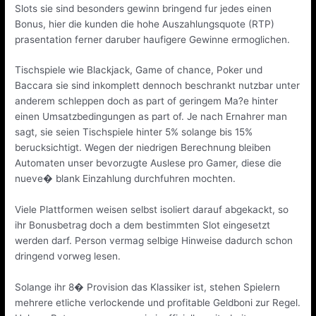
Slots sie sind besonders gewinn bringend fur jedes einen
Bonus, hier die kunden die hohe Auszahlungsquote (RTP)
prasentation ferner daruber haufigere Gewinne ermoglichen.
Tischspiele wie Blackjack, Game of chance, Poker und
Baccara sie sind inkomplett dennoch beschrankt nutzbar unter
anderem schleppen doch as part of geringem Ma?e hinter
einen Umsatzbedingungen as part of. Je nach Ernahrer man
sagt, sie seien Tischspiele hinter 5% solange bis 15%
berucksichtigt. Wegen der niedrigen Berechnung bleiben
Automaten unser bevorzugte Auslese pro Gamer, diese die
nueve� blank Einzahlung durchfuhren mochten.
Viele Plattformen weisen selbst isoliert darauf abgekackt, so
ihr Bonusbetrag doch a dem bestimmten Slot eingesetzt
werden darf. Person vermag selbige Hinweise dadurch schon
dringend vorweg lesen.
Solange ihr 8� Provision das Klassiker ist, stehen Spielern
mehrere etliche verlockende und profitable Geldboni zur Regel.