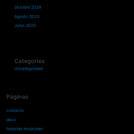
Octubre 2024
Agosto 2023
Junio 2023
Categories
Uncategorized
Páginas
contacto
deco
historias musicales