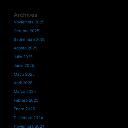
Archives
Noviembre 2025
Octubre 2025
Septiembre 2025
Agosto 2025
Julio 2025
Junio 2025
Mayo 2025
Abril 2025
Marzo 2025
Febrero 2025
Enero 2025
Diciembre 2024
Noviembre 2024