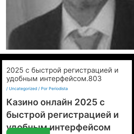
2025 с быстрой регистрацией и
удобным интерфейсом.803
/
Uncategorized
/ Por
Periodista
Казино онлайн 2025 с
быстрой регистрацией и
удобным интерфейсом