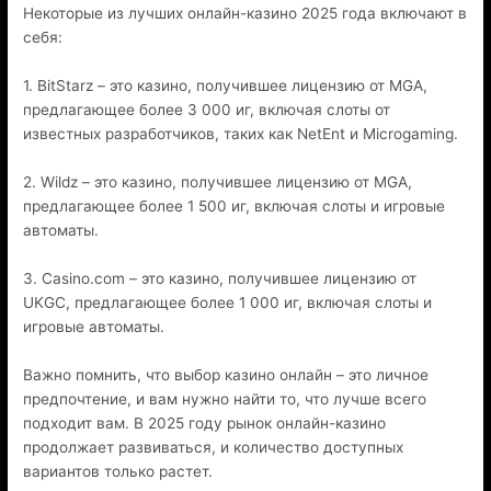
Некоторые из лучших онлайн-казино 2025 года включают в
себя:
1. BitStarz – это казино, получившее лицензию от MGA,
предлагающее более 3 000 иг, включая слоты от
известных разработчиков, таких как NetEnt и Microgaming.
2. Wildz – это казино, получившее лицензию от MGA,
предлагающее более 1 500 иг, включая слоты и игровые
автоматы.
3. Casino.com – это казино, получившее лицензию от
UKGC, предлагающее более 1 000 иг, включая слоты и
игровые автоматы.
Важно помнить, что выбор казино онлайн – это личное
предпочтение, и вам нужно найти то, что лучше всего
подходит вам. В 2025 году рынок онлайн-казино
продолжает развиваться, и количество доступных
вариантов только растет.