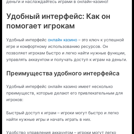
деньги и наслаждайтесь играми в онлайн-казино!
Удобный интерфейс: Как он
помогает игрокам
Удобный интерфейс
онлайн казино
– это ключ к успешной
игре и комфортному использованию ресурсов. Он
позволяет игрокам быстро и легко найти нужные функции,
управлять аккаунтом и получать доступ к играм на деньги.
Преимущества удобного интерфейса
Удобный интерфейс онлайн казино имеет несколько
преимуществ, которые делают его привлекательным для
игроков:
Быстрый доступ к играм – игроки могут быстро и легко
найти нужные игры и начать играть в них.
Удобство управления аккаунтом – игроки могут легко