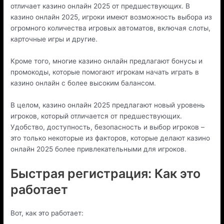
отличает казино онлайн 2025 от предшествующих. В
казино онлайн 2025, игроки имеют возможность выбора из
огромного количества игровых автоматов, включая слоты,
карточные игры и другие.
Кроме того, многие казино онлайн предлагают бонусы и
промокоды, которые помогают игрокам начать играть в
казино онлайн с более высоким балансом.
В целом, казино онлайн 2025 предлагают новый уровень
игроков, который отличается от предшествующих.
Удобство, доступность, безопасность и выбор игроков –
это только некоторые из факторов, которые делают казино
онлайн 2025 более привлекательными для игроков.
Быстрая регистрация: Как это
работает
Вот, как это работает: