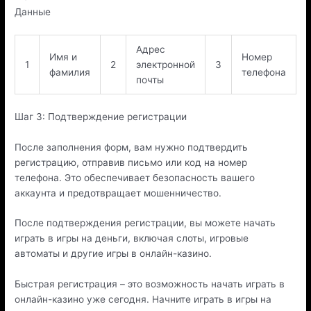
Данные
Адрес
Имя и
Номер
1
2
электронной
3
фамилия
телефона
почты
Шаг 3: Подтверждение регистрации
После заполнения форм, вам нужно подтвердить
регистрацию, отправив письмо или код на номер
телефона. Это обеспечивает безопасность вашего
аккаунта и предотвращает мошенничество.
После подтверждения регистрации, вы можете начать
играть в игры на деньги, включая слоты, игровые
автоматы и другие игры в онлайн-казино.
Быстрая регистрация – это возможность начать играть в
онлайн-казино уже сегодня. Начните играть в игры на