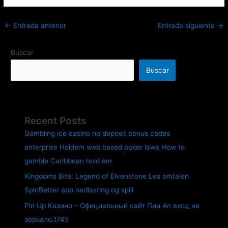
←
Entrada anterior
Entrada siguiente
→
Buscar
Buscar
Recent Posts
Gambling ice casino no deposit bonus codes
enterprise Holdem web based poker laws How to
gamble Caribbean hold em
Kingdoms Bite: Legend of Elvenstone Les omtalen
SpinBetter app nedlasting og spill
Pin Up Казино – Официальный сайт Пин Ап вход на
зеркало.1745