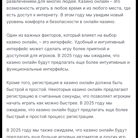
развлечением для многих людей. Казино онлайн – это
возможность играть в любое время и из любого места, где
есть доступ к интернету. В этом году мы увидим новый
уровень комфорта и безопасности в онлайн-казино.
Один из важных факторов, который влияет на выбор
казино онлайн, – это интерфейс. Удобный и интуитивный
интерфейс может сделать игру более приятной и
доступной для игроков. В 2025 году мы ожидаем, что
казино онлайн будут предлагать еще более интуитивные и
функциональные интерфейсы.
Кроме того, регистрация в казино онлайн должна быть
быстрой и простой. Некоторые казино онлайн предлагают
регистрацию в считанные секунды, что позволяет игрокам
начать играть как можно быстрее. В 2025 году мы
ожидаем, что казино онлайн будут предлагать еще более
быстрый и простой процесс регистрации.
В 2025 году мы также ожидаем, что казино онлайн будут
предлагать еще больше игровых автоматов и других игр.