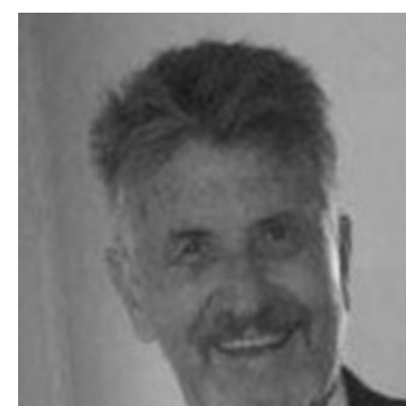
Ir
al
contenido