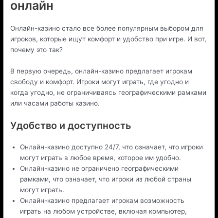
онлайн
Онлайн-казино стало все более популярным выбором для
игроков, которые ищут комфорт и удобство при игре. И вот,
почему это так?
В первую очередь, онлайн-казино предлагает игрокам
свободу и комфорт. Игроки могут играть, где угодно и
когда угодно, не ограничиваясь географическими рамками
или часами работы казино.
Удобство и доступность
Онлайн-казино доступно 24/7, что означает, что игроки
могут играть в любое время, которое им удобно.
Онлайн-казино не ограничено географическими
рамками, что означает, что игроки из любой страны
могут играть.
Онлайн-казино предлагает игрокам возможность
играть на любом устройстве, включая компьютер,